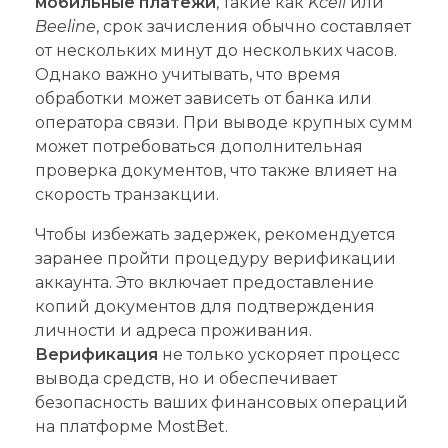
мобильные платежи
, такие как
Kcell
или
Beeline
, срок зачисления обычно составляет
от нескольких минут до нескольких часов.
Однако важно учитывать, что время
обработки может зависеть от банка или
оператора связи. При выводе крупных сумм
может потребоваться дополнительная
проверка документов, что также влияет на
скорость транзакции.
Чтобы избежать задержек, рекомендуется
заранее пройти процедуру верификации
аккаунта. Это включает предоставление
копий документов для подтверждения
личности и адреса проживания.
Верификация
не только ускоряет процесс
вывода средств, но и обеспечивает
безопасность ваших финансовых операций
на платформе MostBet.