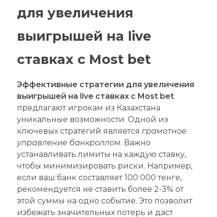
для увеличения
выигрышей на live
ставках с Most bet
Эффективные стратегии для увеличения
выигрышей на live ставках с Most bet
предлагают игрокам из Казахстана
уникальные возможности. Одной из
ключевых стратегий является
грамотное
управление банкроллом
. Важно
устанавливать лимиты на каждую ставку,
чтобы минимизировать риски. Например,
если ваш банк составляет 100 000 тенге,
рекомендуется не ставить более 2-3% от
этой суммы на одно событие. Это позволит
избежать значительных потерь и даст