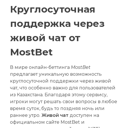
Круглосуточная
поддержка через
живой чат от
MostBet
В мире онлайн-беттинга
MostBet
предлагает уникальную возможность
круглосуточной поддержки через живой
чат, что особенно важно для пользователей
из Казахстана. Благодаря этому сервису,
игроки могут решать свои вопросы в любое
время суток, будь то поздняя ночь или
раннее утро.
Живой чат
доступен на
официальном сайте MostBet и