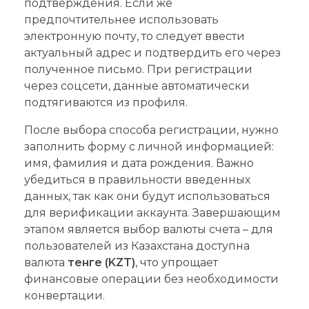
подтверждения. Если же
предпочтительнее использовать
электронную почту, то следует ввести
актуальный адрес и подтвердить его через
полученное письмо. При регистрации
через соцсети, данные автоматически
подтягиваются из профиля.
После выбора способа регистрации, нужно
заполнить форму с личной информацией:
имя, фамилия и дата рождения. Важно
убедиться в правильности введенных
данных, так как они будут использоваться
для верификации аккаунта. Завершающим
этапом является выбор валюты счета – для
пользователей из Казахстана доступна
валюта
тенге (KZT)
, что упрощает
финансовые операции без необходимости
конвертации.