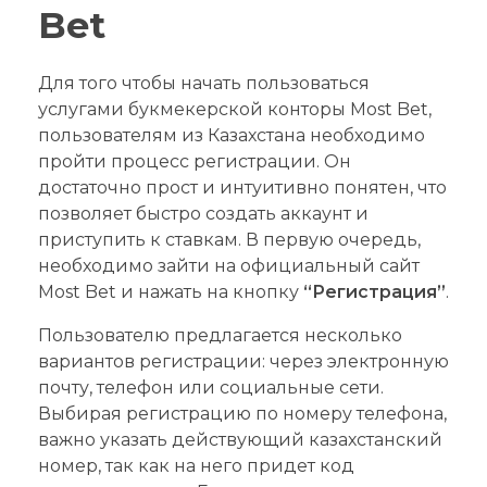
Bet
Для того чтобы начать пользоваться
услугами букмекерской конторы Most Bet,
пользователям из Казахстана необходимо
пройти процесс регистрации. Он
достаточно прост и интуитивно понятен, что
позволяет быстро создать аккаунт и
приступить к ставкам. В первую очередь,
необходимо зайти на официальный сайт
Most Bet и нажать на кнопку
“Регистрация”
.
Пользователю предлагается несколько
вариантов регистрации: через электронную
почту, телефон или социальные сети.
Выбирая регистрацию по номеру телефона,
важно указать действующий казахстанский
номер, так как на него придет код