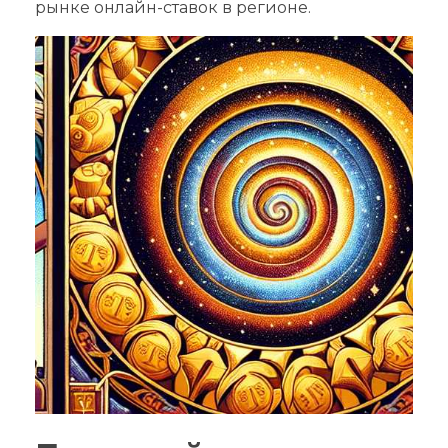
рынке онлайн-ставок в регионе.