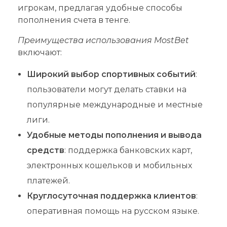
игрокам, предлагая удобные способы
пополнения счета в тенге.
Преимущества использования MostBet
включают:
Широкий выбор спортивных событий
:
пользователи могут делать ставки на
популярные международные и местные
лиги.
Удобные методы пополнения и вывода
средств
: поддержка банковских карт,
электронных кошельков и мобильных
платежей.
Круглосуточная поддержка клиентов
:
оперативная помощь на русском языке.