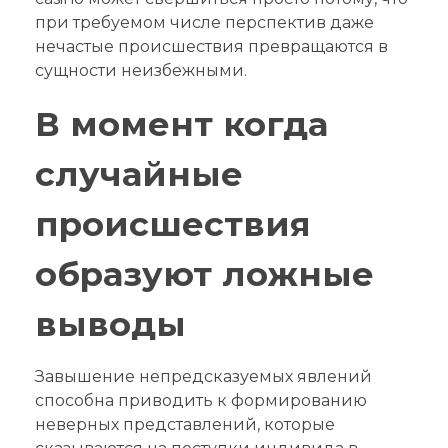
при требуемом числе перспектив даже
нечастые происшествия превращаются в
сущности неизбежными.
В момент когда
случайные
происшествия
образуют ложные
выводы
Завышение непредсказуемых явлений
способна приводить к формированию
неверных представлений, которые