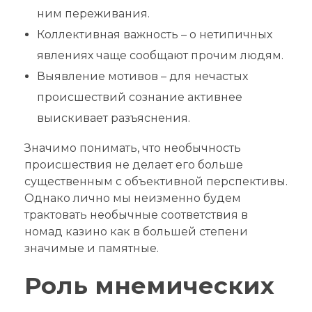
ним переживания.
Коллективная важность – о нетипичных
явлениях чаще сообщают прочим людям.
Выявление мотивов – для нечастых
происшествий сознание активнее
выискивает разъяснения.
Значимо понимать, что необычность
происшествия не делает его больше
существенным с объективной перспективы.
Однако лично мы неизменно будем
трактовать необычные соответствия в
номад казино как в большей степени
значимые и памятные.
Роль мнемических