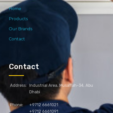
Home
Products
Our Brands
Contact
Contact
Address:
Industrial Area, Musaffah-34, Abu
Dhabi
Phone:
+9712 6661021
+9712 6661091