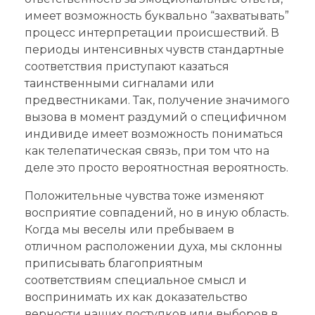
имеет возможность буквально “захватывать”
процесс интерпретации происшествий. В
периоды интенсивных чувств стандартные
соответствия приступают казаться
таинственными сигналами или
предвестниками. Так, получение значимого
вызова в момент раздумий о специфичном
индивиде имеет возможность пониматься
как телепатическая связь, при том что на
деле это просто вероятностная вероятность.
Положительные чувства тоже изменяют
восприятие совпадений, но в иную область.
Когда мы веселы или пребываем в
отличном расположении духа, мы склонны
приписывать благоприятным
соответствиям специальное смысл и
воспринимать их как доказательство
верности наших поступков или выборов в