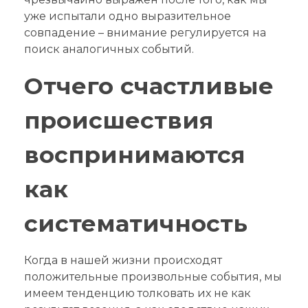
уже испытали одно выразительное
совпадение – внимание регулируется на
поиск аналогичных событий.
Отчего счастливые
происшествия
воспринимаются
как
систематичность
Когда в нашей жизни происходят
положительные произвольные события, мы
имеем тенденцию толковать их не как