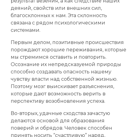
результат везения, а как следствие наших
деяний, свойств или внешних сил,
благосклонных к нам. Эта склонность
связана с рядом психологическими
системами.
Первым делом, позитивные происшествия
порождают хорошие переживания, которые
мы стремимся оставить и повторить.
Осознание их непредсказуемой природы
способно создавать опасность нашему
чувству власти над собственной жизнью.
Поэтому мозг выискивает разъяснения,
которые дают возможность верить в
перспективу возобновления успеха.
Во-вторых, удачные сходства зачастую
делаются основой для образования
поверий и обрядов. Человек способен
принять носить “счастливую” наряд,