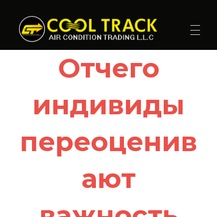
Cool Track Air Condition Trading LLC
Perfect Track of Comfort & Cool
Отчего
индивиды
переоценив
ают
важность