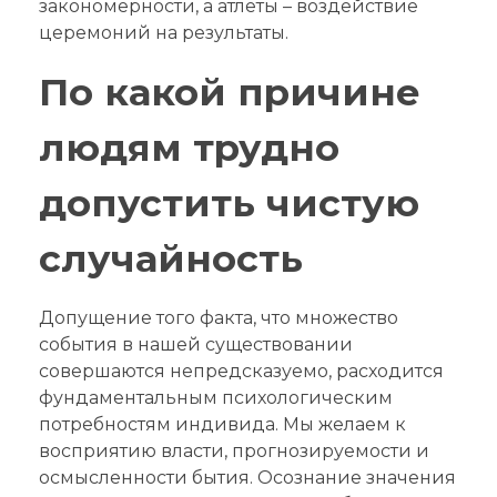
закономерности, а атлеты – воздействие
церемоний на результаты.
По какой причине
людям трудно
допустить чистую
случайность
Допущение того факта, что множество
события в нашей существовании
совершаются непредсказуемо, расходится
фундаментальным психологическим
потребностям индивида. Мы желаем к
восприятию власти, прогнозируемости и
осмысленности бытия. Осознание значения