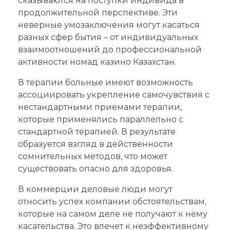
сказываются на поступки индивида в
продолжительной перспективе. Эти
неверные умозаключения могут касаться
разных сфер бытия – от индивидуальных
взаимоотношений до профессиональной
активности номад казино Казахстан.
В терапии больные имеют возможность
ассоциировать укрепление самочувствия с
нестандартными приемами терапии,
которые применялись параллельно с
стандартной терапией. В результате
образуется взгляд в действенности
сомнительных методов, что может
существовать опасно для здоровья.
В коммерции деловые люди могут
относить успех компании обстоятельствам,
которые на самом деле не получают к нему
касательства. Это влечет к неэффективному