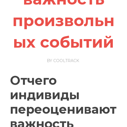
произвольн
ых событий
BY
COOLTRACK
Отчего
индивиды
переоценивают
важность