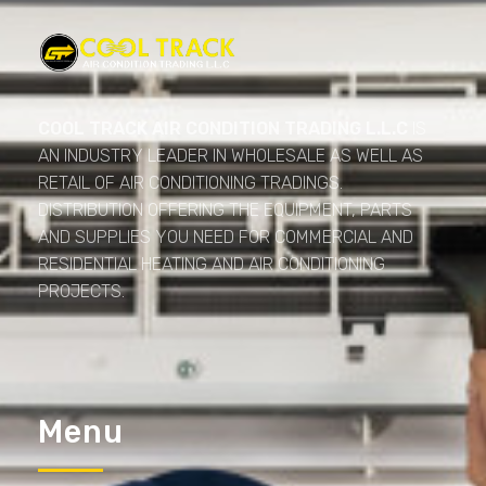
Cool Track Air Condition Trading LLC
Perfect Track of Comfort & Cool
COOL TRACK AIR CONDITION TRADING L.L.C
IS
AN INDUSTRY LEADER IN WHOLESALE AS WELL AS
RETAIL OF AIR CONDITIONING TRADINGS.
DISTRIBUTION OFFERING THE EQUIPMENT, PARTS
AND SUPPLIES YOU NEED FOR COMMERCIAL AND
RESIDENTIAL HEATING AND AIR CONDITIONING
PROJECTS.
Menu