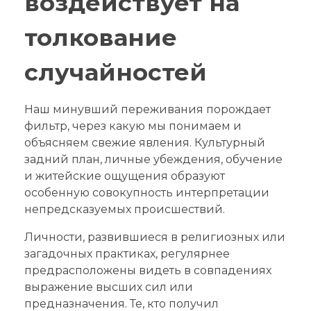
воздействует на
толкование
случайностей
Наш минувший переживания порождает
фильтр, через какую мы понимаем и
объясняем свежие явления. Культурный
задний план, личные убеждения, обучение
и житейские ощущения образуют
особенную совокупность интерпретации
непредсказуемых происшествий.
Личности, развившиеся в религиозных или
загадочных практиках, регулярнее
предрасположены видеть в совпадениях
выражение высших сил или
предназначения. Те, кто получил