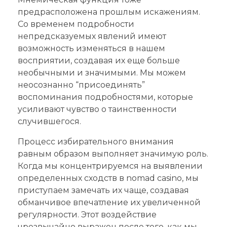
предрасположена прошлым искажениям.
Со временем подробности
непредсказуемых явлений имеют
возможность изменяться в нашем
восприятии, создавая их еще больше
необычными и значимыми. Мы можем
неосознанно “присоединять”
воспоминания подробностями, которые
усиливают чувство о таинственности
случившегося.
Процесс избирательного внимания
равным образом выполняет значимую роль.
Когда мы концентрируемся на выявлении
определенных сходств в nomad casino, мы
приступаем замечать их чаще, создавая
обманчивое впечатление их увеличенной
регулярности. Этот воздействие
чрезвычайно выражен после того, как мы