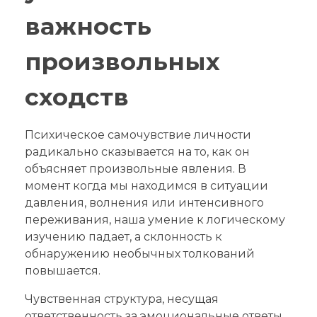
важность
произвольных
сходств
Психическое самочувствие личности
радикально сказывается на то, как он
объясняет произвольные явления. В
момент когда мы находимся в ситуации
давления, волнения или интенсивного
переживания, наша умение к логическому
изучению падает, а склонность к
обнаружению необычных толкований
повышается.
Чувственная структура, несущая
ответственность за эмоциональные ответы,