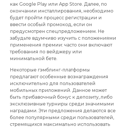
как Google Play или App Store. Далее, по
окончании инсталлирования, необходимо
будет пройти процесс регистрации и
ввести особый промокод, если он
предусмотрен спецпредложением. Не
забудьте вдумчиво изучить с положениями
применения премии: часто они включают
требования по вейджеру или
минимальной бете.
Некоторые гэмблинг-платформы
предлагают особенные вознаграждения
исключительно для пользователей
мобильных приложений. Данное может
быть прибавочный бонус к депозиту, либо
эксклюзивные турниры среди значимыми
наградами. Эти предложения делаются все
более популярными среди пользователей,
стремящихся максимально использовать