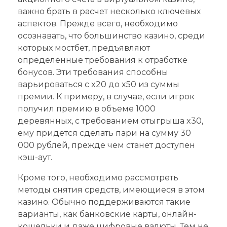
важно брать в расчет несколько ключевых
аспектов. Прежде всего, необходимо
осознавать, что большинство казино, среди
которых мостбет, предъявляют
определенные требования к отработке
бонусов. Эти требования способны
варьироваться с x20 до x50 из суммы
премии. К примеру, в случае, если игрок
получил премию в объеме 1000
деревянных, с требованием отыгрыша x30,
ему придется сделать пари на сумму 30
000 рублей, прежде чем станет доступен
кэш-аут.
Кроме того, необходимо рассмотреть
методы снятия средств, имеющиеся в этом
казино. Обычно поддерживаются такие
варианты, как банковские карты, онлайн-
кошельки и даже цифровые валюты. Тем не