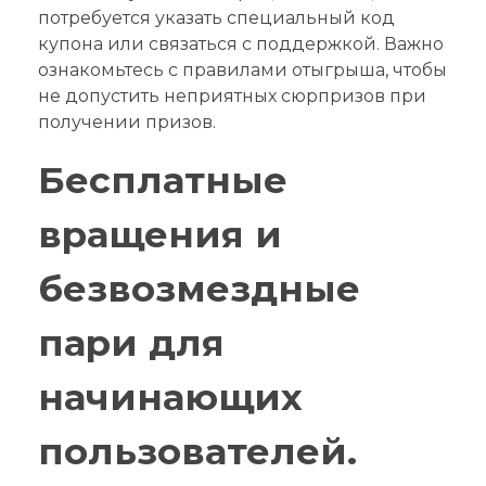
потребуется указать специальный код
купона или связаться с поддержкой. Важно
ознакомьтесь с правилами отыгрыша, чтобы
не допустить неприятных сюрпризов при
получении призов.
Бесплатные
вращения и
безвозмездные
пари для
начинающих
пользователей.