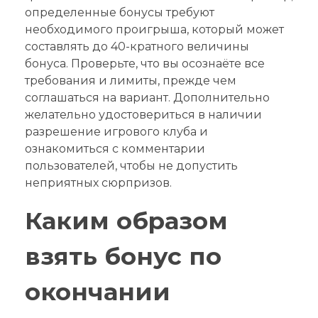
определенные бонусы требуют
необходимого проигрыша, который может
составлять до 40-кратного величины
бонуса. Проверьте, что вы осознаёте все
требования и лимиты, прежде чем
соглашаться на вариант. Дополнительно
желательно удостовериться в наличии
разрешение игрового клуба и
ознакомиться с комментарии
пользователей, чтобы не допустить
неприятных сюрпризов.
Каким образом
взять бонус по
окончании