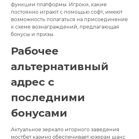
функции платформы. Игроки, какие
постоянно играют с помощью софт, имеют
возможность полагаться на присоединение
к схеме вознаграждений, предлагающая
бонусы и призы.
Рабочее
альтернативный
адрес с
последними
бонусами
Актуальное зеркало игорного заведения
мостбет казино обеспечивает юзерам шанс