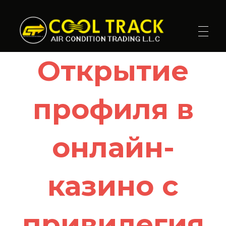
Cool Track Air Condition Trading LLC
Perfect Track of Comfort & Cool
Открытие
профиля в
онлайн-
казино с
привилегия