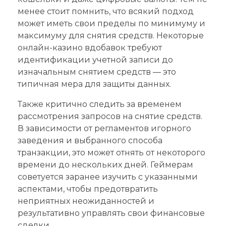
менее стоит помнить, что всякий подход
может иметь свои пределы по минимуму и
максимуму для снятия средств. Некоторые
онлайн-казино вдобавок требуют
идентификации учетной записи до
изначальным снятием средств — это
типичная мера для защиты данных.
Также критично следить за временем
рассмотрения запросов на снятие средств.
В зависимости от регламентов игорного
заведения и выбранного способа
транзакции, это может отнять от некоторого
времени до нескольких дней. Геймерам
советуется заранее изучить с указанными
аспектами, чтобы предотвратить
неприятных неожиданностей и
результативно управлять свои финансовые
сделки.