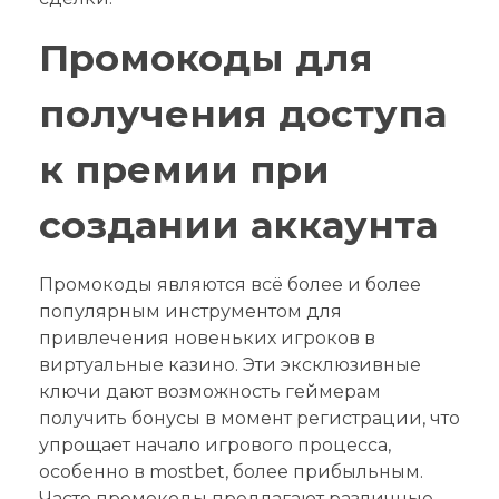
Промокоды для
получения доступа
к премии при
создании аккаунта
Промокоды являются всё более и более
популярным инструментом для
привлечения новеньких игроков в
виртуальные казино. Эти эксклюзивные
ключи дают возможность геймерам
получить бонусы в момент регистрации, что
упрощает начало игрового процесса,
особенно в mostbet, более прибыльным.
Часто промокоды предлагают различные