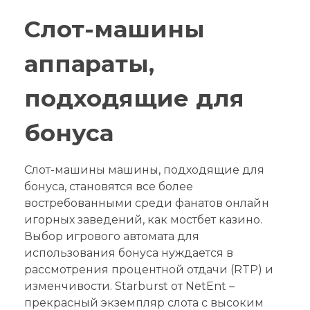
Слот-машины
аппараты,
подходящие для
бонуса
Слот-машины машины, подходящие для
бонуса, становятся все более
востребованными среди фанатов онлайн
игорных заведений, как мостбет казино.
Выбор игрового автомата для
использования бонуса нуждается в
рассмотрения процентной отдачи (RTP) и
изменчивости. Starburst от NetEnt –
прекрасный экземпляр слота с высоким