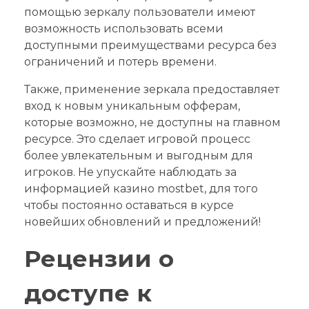
помощью зеркалу пользователи имеют
возможность использовать всеми
доступными преимуществами ресурса без
ограничений и потерь времени.
Также, применение зеркала предоставляет
вход к новым уникальным офферам,
которые возможно, не доступны на главном
ресурсе. Это сделает игровой процесс
более увлекательным и выгодным для
игроков. Не упускайте наблюдать за
информацией казино mostbet, для того
чтобы постоянно оставаться в курсе
новейших обновлений и предложений!
Рецензии о
доступе к