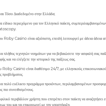
αι Τόσο Διαδεδομένο στην Ελλάδα;
είδικο περιεχόμενο για τον Ελληνικό παίκτη, συμπεριλαμβανομένων
matoscopy.
Roby Casino είναι αξιόπιστη, επειδή λειτουργεί με άδεια άδεια α
 πλήθος τεχνητών νοημάτων για να βεβαιώσετε την ασφαλή σας παί
φής και να ελέγξετε την ιστορικό της παίξεως σας.
 Roby Casino είναι διαθέσιμο 24/7, με ελληνικούς επικοινωνιακού
ς προβλήματος.
 πολύ ευέλικτο προγράμμα προιόντων, περιλαμβανομένων προσφορών
ς πιο συνειθισμένους.
ιλικό περιβάλλον χρήστη που επιτρέπει στον παίκτη να αναζητήσει ε
ξεως του και να επικοινωνεί με την υποστήριξη.