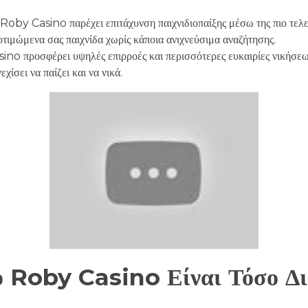
ο Roby Casino παρέχει επιτάχυνση παιχνιδιοπαίξης μέσω της πιο τελε
ροτιμώμενα σας παιχνίδα χωρίς κάποια ανιχνεύσιμα αναζήτησης.
no προσφέρει υψηλές επιρροές και περισσότερες ευκαιρίες νικήσεων
χίσει να παίζει και να νικά.
ο Roby Casino Είναι Τόσο Δι