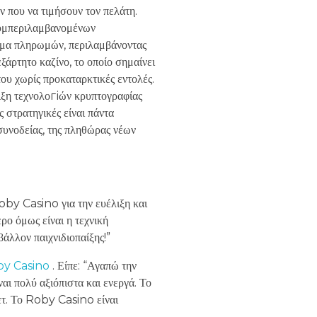
ν που να τιμήσουν τον πελάτη.
συμπεριλαμβανομένων
τημα πληρωμών, περιλαμβάνοντας
ξάρτητο καζίνο, το οποίο σημαίνει
του χωρίς προκαταρκτικές εντολές.
ιξη τεχνολοгіών κρυπτογραφίας
 στρατηγικές είναι πάντα
συνοδείας, της πληθώρας νέων
oby Casino για την ευέλιξη και
ερο όμως είναι η τεχνική
βάλλον παιχνιδιοπαίξης!”
y Casino
. Είπε: “Αγαπώ την
αι πολύ αξιόπιστα και ενεργά. Το
ετ. Το Roby Casino είναι