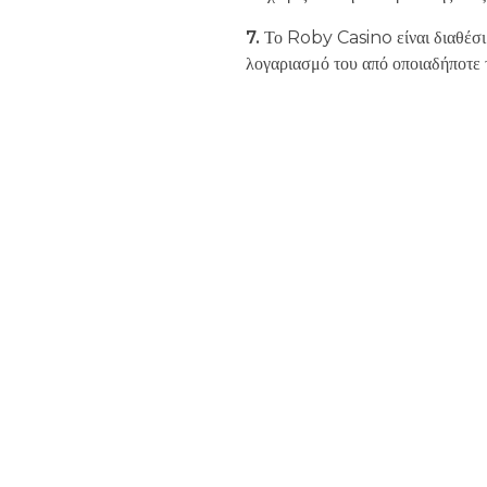
7.
Το Roby Casino είναι διαθέσιμο 
λογαριασμό του από οποιαδήποτε 