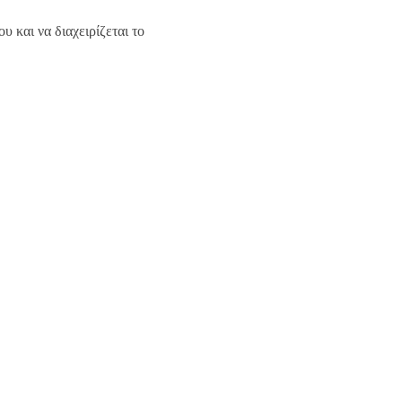
υ και να διαχειρίζεται το