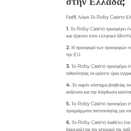
στην Ελλάδα;
Για何 Λόγοι Το Roby Casino Είν
1.
Το Roby Casino προσφέρει ένα 
και τζακποτ στον ελληνικό idio
2.
Η προσφορά των προσφορών του 
την EU.
3.
Το Roby Casino προσφέρει ένα
πιθανότητας να ορίσετε όρια εγγρα
4.
Το παρόν σύστημα βοηθείας του
ανάλυση και την διόρθωση κανένα
5.
Το Roby Casino προσφέρει ένα
προγράμματα πιστοποίησης για του
6.
Το Roby Casino διαθέτει ένα φ
διαχειρίζεται την ιστορικό της παί