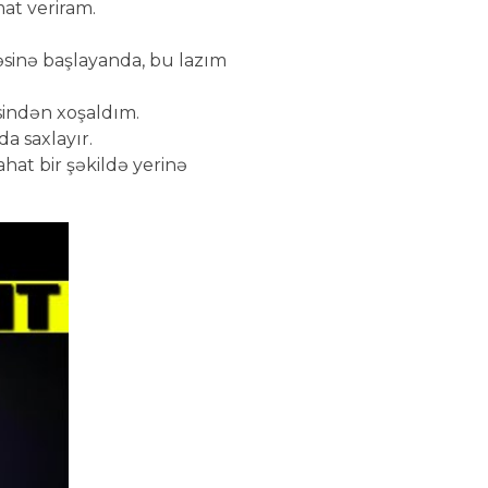
at veriram.
əsinə başlayanda, bu lazım
sindən xoşaldım.
a saxlayır.
hat bir şəkildə yerinə