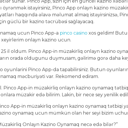
ətlər sunar. Pinco App, sizin için en güncel kazino xəbərlə
rı öyrənmək istəyirsiniz, Pinco App onlayn kazino müzakirə
iyyatları haqqında əlavə məlumat almaq istəyirsinizsə, Pi
için güclü bir kazino təcrübəsi sağlayacaq.
oynamaq ucun Pinco App-a
pinco casino
xos geldim! Butu
xeyirlerim onlayn kazino ucun.
25 il oldum. Pinco App-in müzakirliq onlayn kazino oy
ların orada oldugunu duymusam, gəlirimə gorə daha key
ino oyunlarini Pinco App-da tapabilirsiniz. Butun oyunlar
oynamaq məcburiyəti var. Rekomend ediram.
l. Pinco App-in müzakirliq onlayn kazino oynamaq tətbiqi
lara müzakir edə bilirim. Lakin, bir nece sey yenilik edil
inco App-in müzakirliq onlayn kazino oynamaq tətbiqi yax
n kazino oynamaq ucun mümkün olan her seyi bizim uchun
: Müzakirliq Onlayn Kazino Oynamaq necə edə bilər?”