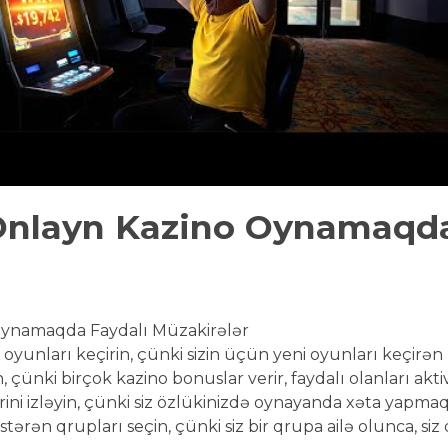
Onlayn Kazino Oynamaqda
Oynamaqda Faydalı Müzakirələr
yunları keçirin, çünki sizin üçün yeni oyunları keçirən z
, çünki birçok kazino bonuslar verir, faydalı olanları aktiv
rini izləyin, çünki siz özlükinizdə oynayanda xəta yapmaq i
stərən qrupları seçin, çünki siz bir qrupa ailə olunca, siz