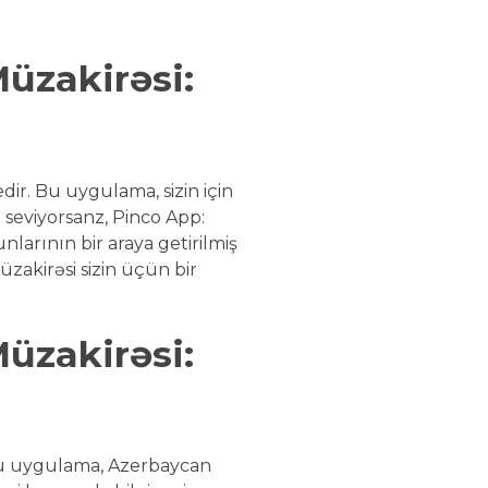
üzakirəsi:
ir. Bu uygulama, sizin için
 seviyorsanz, Pinco App:
larının bir araya getirilmiş
akirəsi sizin üçün bir
üzakirəsi:
 Bu uygulama, Azerbaycan