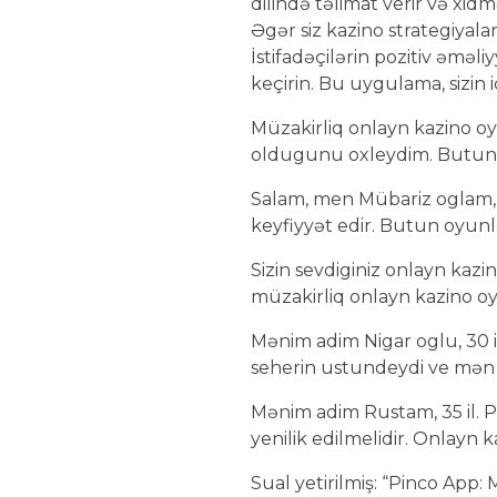
dilində təlimat verir və xidm
Əgər siz kazino strategiyala
İstifadəçilərin pozitiv əməl
keçirin. Bu uygulama, sizin 
Müzakirliq onlayn kazino 
oldugunu oxleydim. Butun 
Salam, men Mübariz oglam, 
keyfiyyət edir. Butun oyun
Sizin sevdiginiz onlayn kaz
müzakirliq onlayn kazino 
Mənim adim Nigar oglu, 30 i
seherin ustundeydi ve mən on
Mənim adim Rustam, 35 il. P
yenilik edilmelidir. Onlay
Sual yetirilmiş: “Pinco App