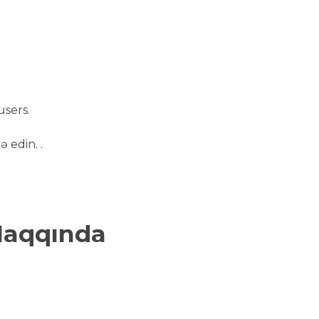
users.
 edin. .
Haqqında