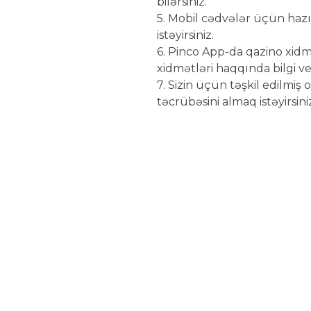
bilərsiniz.
5. Mobil cədvələr üçün hazı
istəyirsiniz.
6. Pinco App-da qazino xidmə
xidmətləri haqqında bilgi ver
7. Sizin üçün təşkil edilmiş
təcrübəsini almaq istəyirsini