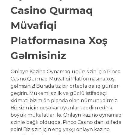
Casino Qurmaq
Müvafiqi
Platformasına Xoş
Gəlmisiniz
Onlayn Kazino Oynamaq üçün sizin için Pinco
Casino Qurmaq Müvafiqi Platformasına xoş
gəlmisiniz! Burada tiz bir ortaqla qalıq günlər
geçirin. Mükəmlisizlik və güclü istifadəçi
xidməti bizim ön planda olan nümunədirmiz.
Biz sizin için peşəkar oyunlar təqdim edirik,
böyük mükafatlar ilə. Onlayn kazino oynamaq
sizinlə bağlı olduqda, Pinco Casino dan istifadə
edin! Biz sizin için eng yaxşı onlayn kazino