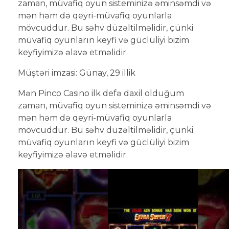
zaman, müvafiq oyun sisteminizə əminsəmdi və
mən həm də qeyri-müvafiq oyunlarla
mövcuddur. Bu səhv düzəltilməlidir, çünki
müvafiq oyunların keyfi və güclüliyi bizim
keyfiyimizə əlavə etməlidir.
Müştəri imzasi: Günay, 29 illik
Mən Pinco Casino ilk defə daxil olduğum
zaman, müvafiq oyun sisteminizə əminsəmdi və
mən həm də qeyri-müvafiq oyunlarla
mövcuddur. Bu səhv düzəltilməlidir, çünki
müvafiq oyunların keyfi və güclüliyi bizim
keyfiyimizə əlavə etməlidir.