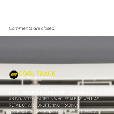
Comments are closed.
Cool Track Air Condition Trading LLC
Perfect Track of Comfort & Cool
COOL TRACK AIR CONDITION TRADING L.L.C
IS
AN INDUSTRY LEADER IN WHOLESALE AS WELL AS
RETAIL OF AIR CONDITIONING TRADINGS.
DISTRIBUTION OFFERING THE EQUIPMENT, PARTS