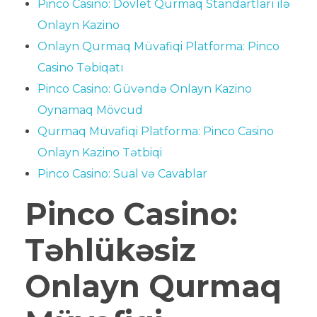
Pinco Casino: Dovlet Qurmaq Standartları ilə
Onlayn Kazino
Onlayn Qurmaq Müvafiqi Platforma: Pinco
Casino Təbiqatı
Pinco Casino: Güvəndə Onlayn Kazino
Oynamaq Mövcud
Qurmaq Müvafiqi Platforma: Pinco Casino
Onlayn Kazino Tətbiqi
Pinco Casino: Sual və Cavablar
Pinco Casino:
Təhlükəsiz
Onlayn Qurmaq