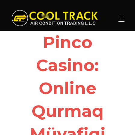
Cool Track Air Condition Trading LLC
Perfect Track of Comfort & Cool
Pinco
Casino:
Online
Qurmaq
Müvafiqi