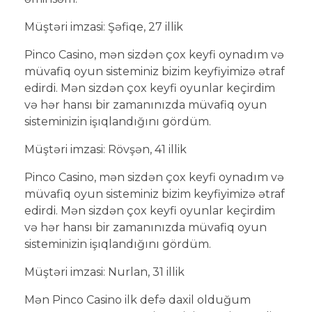
Müştəri imzasi: Şəfiqe, 27 illik
Pinco Casino, mən sizdən çox keyfi oynadım və
müvafiq oyun sisteminiz bizim keyfiyimizə ətraf
edirdi. Mən sizdən çox keyfi oyunlar keçirdim
və hər hansı bir zamanınızda müvafiq oyun
sisteminizin işıqlandığını gördüm.
Müştəri imzasi: Rövşən, 41 illik
Pinco Casino, mən sizdən çox keyfi oynadım və
müvafiq oyun sisteminiz bizim keyfiyimizə ətraf
edirdi. Mən sizdən çox keyfi oyunlar keçirdim
və hər hansı bir zamanınızda müvafiq oyun
sisteminizin işıqlandığını gördüm.
Müştəri imzasi: Nurlan, 31 illik
Mən Pinco Casino ilk defə daxil olduğum