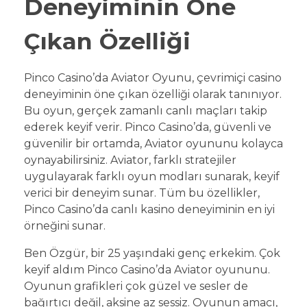
Deneyiminin Öne
Çıkan Özelliği
Pinco Casino’da Aviator Oyunu, çevrimiçi casino
deneyiminin öne çıkan özelliği olarak tanınıyor.
Bu oyun, gerçek zamanlı canlı maçları takip
ederek keyif verir. Pinco Casino’da, güvenli ve
güvenilir bir ortamda, Aviator oyununu kolayca
oynayabilirsiniz. Aviator, farklı stratejiler
uygulayarak farklı oyun modları sunarak, keyif
verici bir deneyim sunar. Tüm bu özellikler,
Pinco Casino’da canlı kasino deneyiminin en iyi
örneğini sunar.
Ben Özgür, bir 25 yaşındaki genç erkekim. Çok
keyif aldım Pinco Casino’da Aviator oyununu.
Oyunun grafikleri çok güzel ve sesler de
bağırtıcı değil, aksine az sessiz. Oyunun amacı,