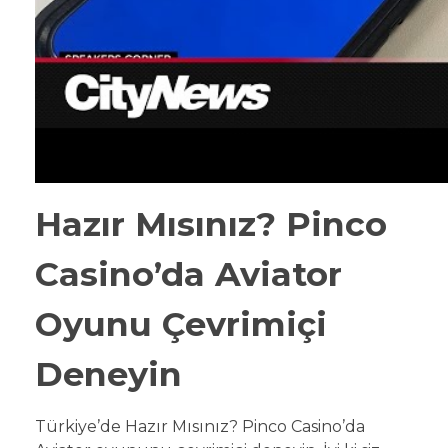
Hazır Mısınız? Pinco
Casino’da Aviator
Oyunu Çevrimiçi
Deneyin
Türkiye’de Hazır Mısınız? Pinco Casino’da