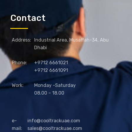
Contact
Address:
Industrial Area, Musaffah-34, Abu
Dhabi
Phone:
+9712 6661021
+9712 6661091
Work:
Monday -Saturday
08.00 – 18.00
e-
info@cooltrackuae.com
mail:
sales@cooltrackuae.com