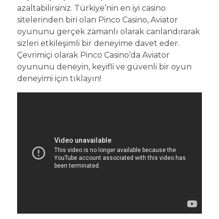
azaltabilirsiniz. Türkiye’nin en iyi casino
sitelerinden biri olan Pinco Casino, Aviator
oyununu gerçek zamanlı olarak canlandırarak
sizleri etkileşimli bir deneyime davet eder.
Çevrimiçi olarak Pinco Casino’da Aviator
oyununu deneyin, keyifli ve güvenli bir oyun
deneyimi için tıklayın!