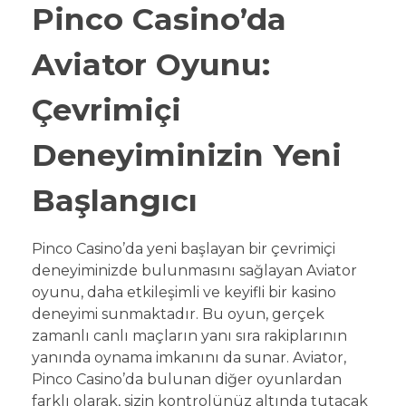
Pinco Casino’da
Aviator Oyunu:
Çevrimiçi
Deneyiminizin Yeni
Başlangıcı
Pinco Casino’da yeni başlayan bir çevrimiçi
deneyiminizde bulunmasını sağlayan Aviator
oyunu, daha etkileşimli ve keyifli bir kasino
deneyimi sunmaktadır. Bu oyun, gerçek
zamanlı canlı maçların yanı sıra rakiplarının
yanında oynama imkanını da sunar. Aviator,
Pinco Casino’da bulunan diğer oyunlardan
farklı olarak, sizin kontrolünüz altında tutacak