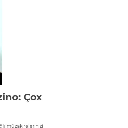
ino: Çox
lı müzakirələrinizi