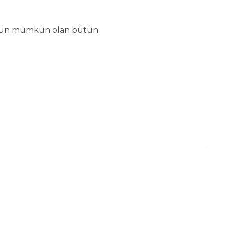
n üçün mümkün olan bütün