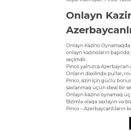
Onlayn Kazi
Azerbaycanlı
Onlayn Kazino Oynamaqda Pi
onlayn kazinoların başında 
seçimdir.
Pinco yalnızca Azerbaycan dil
Onların daxilində pullar, rou
Pinco, sizin için güclü bon
saxlanmaq üçün ideal bir se
Onlayn kazino oynamaq üçün 
Bizimlə əlaqə saxlayın və b
Pinco – Azerbaycanlıların k