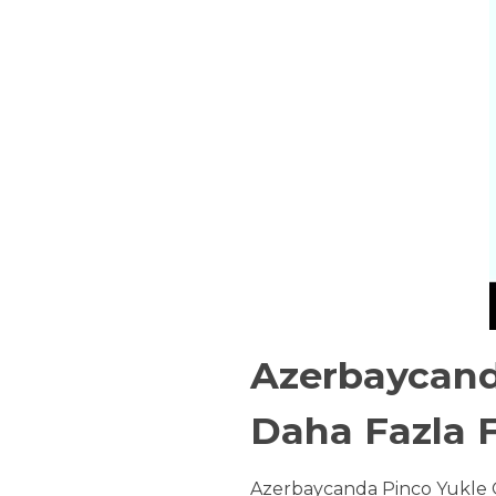
Azerbaycand
Daha Fazla 
Azerbaycanda Pinco Yukle On