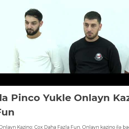
a Pinco Yukle Onlayn Kaz
Fun
layn Kazino: Çox Daha Fazla Fun. Onlayn kazino ilə bağ