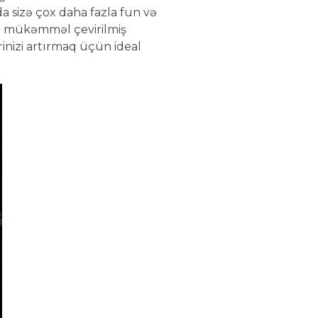
a sizə çox daha fazla fun və
hun mükəmməl çevirilmiş
inizi artırmaq üçün ideal