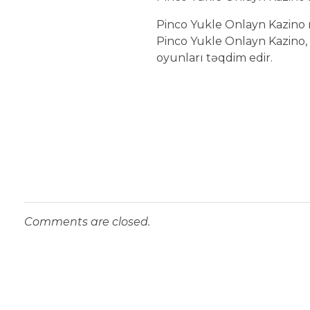
Pinco Yukle Onlayn Kazino 
Pinco Yukle Onlayn Kazino,
oyunları təqdim edir.
Comments are closed.