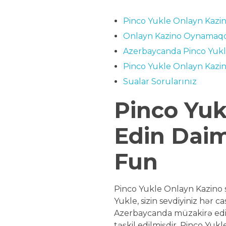
Pinco Yukle Onlayn Kazi
Onlayn Kazino Oynamaqda 
Azerbaycanda Pinco Yukl
Pinco Yukle Onlayn Kazino
Sualar Sorularınız
Pinco Yuk
Edin Dai
Fun
Pinco Yukle Onlayn Kazino s
Yukle, sizin sevdiyiniz hər c
Azerbaycanda müzakirə edin. 
təşkil edilmişdir. Pinco Yuk