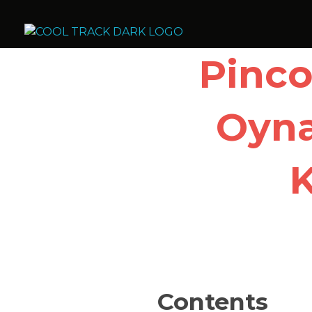
Cool Track Air Condition Trading LLC
Perfect Track of Comfort & Cool
Pinco
Oyna
K
Contents