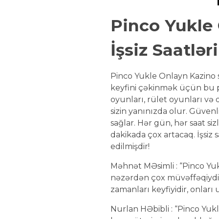
Pinco Yukle 
İşsiz Saatlə
Pinco Yukle Onlayn Kazino s
keyfini çəkinmək üçün bu pl
oyunları, rület oyunları və d
sizin yanınızda olur. Güvenli
sağlar. Hər gün, hər saat siz
dakikada çox artacaq. İşsiz 
edilmişdir!
Məhnət MƏsimli : “Pinco Yuk
nəzərdən çox müvəffəqiydir
zamanları keyfiyidir, onlar
Nurlan HƏbibli : “Pinco Yuk