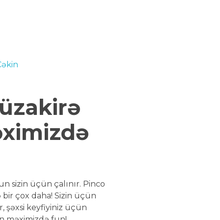
Çəkin
üzakirə
əximizdə
n sizin üçün çalınır. Pinco
və bir çox daha! Sizin üçün
, şəxsi keyfiyiniz üçün
çün məximizdə fun!