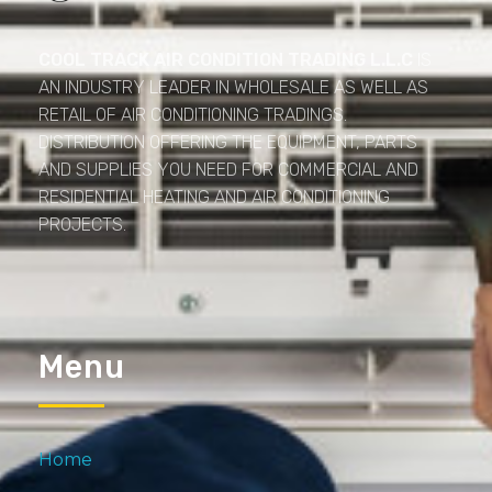
Cool Track Air Condition Trading LLC
Perfect Track of Comfort & Cool
COOL TRACK AIR CONDITION TRADING L.L.C
IS
AN INDUSTRY LEADER IN WHOLESALE AS WELL AS
RETAIL OF AIR CONDITIONING TRADINGS.
DISTRIBUTION OFFERING THE EQUIPMENT, PARTS
AND SUPPLIES YOU NEED FOR COMMERCIAL AND
RESIDENTIAL HEATING AND AIR CONDITIONING
PROJECTS.
Menu
Home