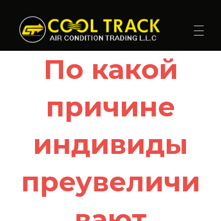
Cool Track Air Condition Trading LLC
Perfect Track of Comfort & Cool
По какой
причине
индивиды
преувеличи
вают