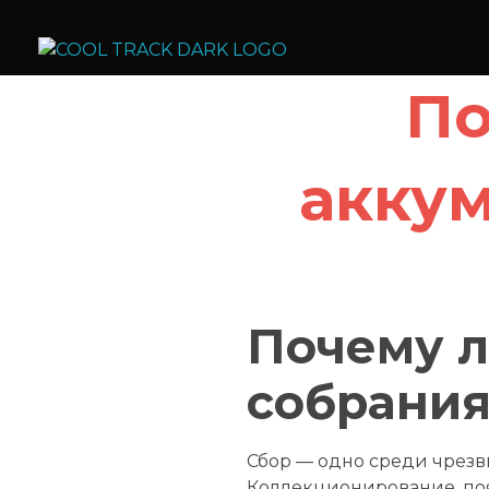
Cool Track Air Condition Trading LLC
Perfect Track of Comfort & Cool
По
аккум
Почему л
собрани
Сбор — одно среди чрезв
Коллекционирование, по