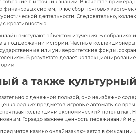
 собрание в источник знаний. В качестве примера,
 финансовых систем, плюс сбор почтовых карточек
туристической деятельности. Следовательно, колл
 с креативностью.
онлайн выступают объектом изучения. В собраниях 
е в поддержании истории. Частные коллекционеры
сударственные или университетские фонды, сохра
лениям. В результате делает коллекционирование н
тории.
ый а также культурный
обязательно с денежной пользой, оно неизбежно со
ценка редких предметов игровые автоматы со вре
еспечивая коллекциям экономический потенциал. Н
основным. Гораздо важнее ценность переживаний и у
 предметов казино онлайнзаключается в фиксации 