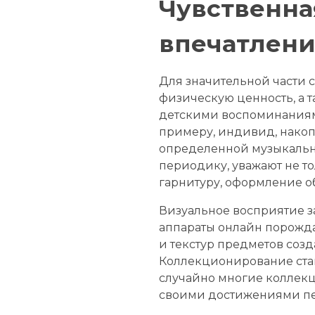
Чувственна
впечатлен
Для значительной части 
физическую ценность, а 
детскими воспоминаниями
примеру, индивид, нако
определенной музыкально
периодику, уважают не т
гарнитуру, оформление о
Визуальное восприятие 
аппараты онлайн порожда
и текстур предметов созд
Коллекционирование стан
случайно многие коллек
своими достижениями п