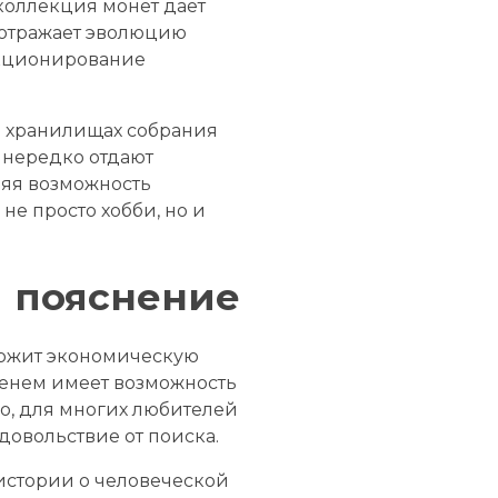
 коллекция монет дает
 отражает эволюцию
екционирование
и хранилищах собрания
 нередко отдают
няя возможность
е просто хобби, но и
 пояснение
держит экономическую
менем имеет возможность
о, для многих любителей
довольствие от поиска.
истории о человеческой