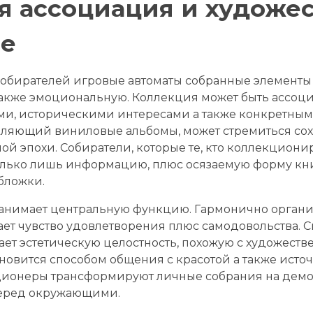
я ассоциация и художе
ие
собирателей игровые автоматы собранные элементы 
также эмоциональную. Коллекция может быть ассоц
, историческими интересами а также конкретными
пляющий виниловые альбомы, может стремиться сох
й эпохи. Собиратели, которые те, кто коллекциони
олько лишь информацию, плюс осязаемую форму кн
бложки.
занимает центральную функцию. Гармонично орган
ет чувство удовлетворения плюс самодовольства. С
ает эстетическую целостность, похожую с художеств
овится способом общения с красотой а также исто
ционеры трансформируют личные собрания на демо
еред окружающими.