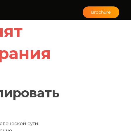
Brochure
нят
брания
лировать
овеческой сути.
ионно