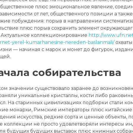
общественное плюс эмоциональное явление, соеди
зависимости от лет, общественного позиции а такж
ожие побуждения: порыв в направлении систематиз
льствие плюс порыв сохранить элемент окружающег
. Актуальное коллекционирование
http://www.ufn.net
nternet-yerel-kumarhanesine-nereden-baslanmali/
охваты
зни — начиная с марок и монет до фигурок, издани
щей.
чала собирательства
ком значении существовало заранее до возникнове
раняли уникальные кристаллы, кости либо раковин
л. На старинных цивилизациях подборки стали комп
кие монархи, Римские императоры плюс китайские
ения искусства, редкие сорта и ценные объекты, п
ые коллекции не просто удовлетворяли интересы и
ля будущих будущих выставок плюс книжных собра