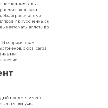
 в последние годы
иратели накопляют
books, ограниченные
пляров, приуроченных к
вые автоматы вплоть до
. В современном
окенов, digital cards
менными:
олностью.
ент
ждый предмет имеет
я, даты выпуска,