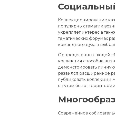
Социальный
Коллекционирование каз
популярных тематик возн
укрепляет интерес а такж
тематических форумах ра
командного духа в выбра
С определенных людей сб
коллекция способна вызв
демонстрировать личную 
развился расширенное ра
публиковать коллекции м
опытом без от территории
Многообраз
Современное собиратель