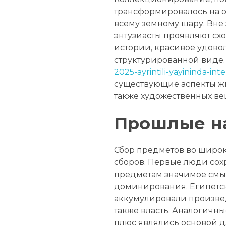
трансформировалось на 
всему земному шару. Вне 
энтузиасты проявляют сх
истории, красивое удово
структурированной виде
2025-ayrintili-yayininda-i
существующие аспекты жи
также художественных ве
Прошлые на
Сбор предметов во широ
сборов. Первые люди сох
предметам значимое смыс
доминирования. Египетс
аккумулировали произвед
также власть. Аналогичн
плюс являлись основой д