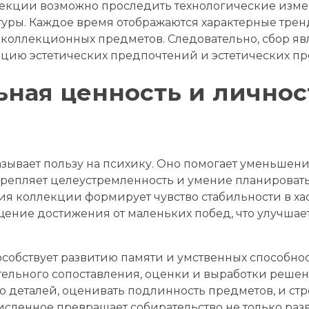
лекции возможно проследить технологические измен
туры. Каждое время отображаются характерные трен
коллекционных предметов. Следовательно, сбор яв
цию эстетических предпочтений и эстетических пр
ная ценность и личнос
ывает пользу на психику. Оно помогает уменьшен
репляет целеустремленность и умение планировать.
ия коллекции формирует чувство стабильности в ха
щение достижения от маленьких побед, что улучшае
обствует развитию памяти и умственных способно
тельного сопоставления, оценки и выработки решен
ю деталей, оценивать подлинность предметов, и ст
сленное превращает собирательство не только раз