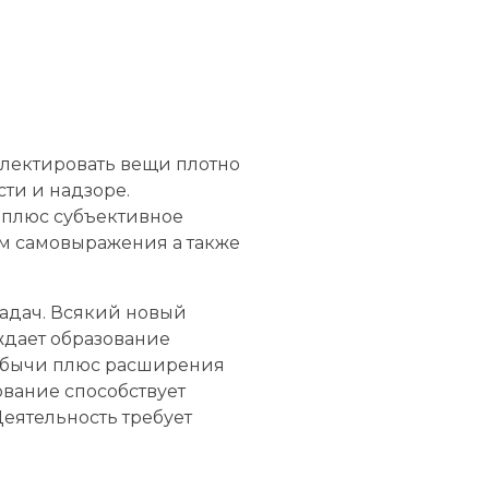
ллектировать вещи плотно
ти и надзоре.
 плюс субъективное
ом самовыражения а также
задач. Всякий новый
уждает образование
добычи плюс расширения
ование способствует
еятельность требует