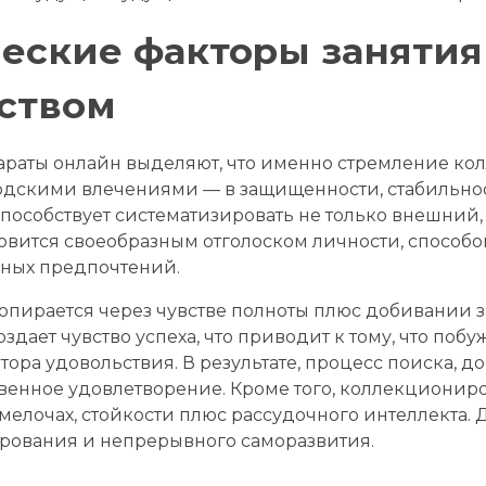
еские факторы занятия
ством
араты онлайн выделяют, что именно стремление ко
дскими влечениями — в защищенности, стабильнос
пособствует систематизировать не только внешний,
новится своеобразным отголоском личности, способ
ных предпочтений.
опирается через чувстве полноты плюс добивании 
здает чувство успеха, что приводит к тому, что поб
ра удовольствия. В результате, процесс поиска, 
венное удовлетворение. Кроме того, коллекционир
елочах, стойкости плюс рассудочного интеллекта. Д
ирования и непрерывного саморазвития.