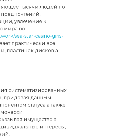
няющее тысячи людей по
е предпочтений,
ации, увлечение к
о мира во
work/sea-star-casino-giris-
вает практически все
й, пластинок дисков а
ния систематизированных
ы, придавая данным
онентом статуса а также
 монархи
оказывая имущество а
ндивидуальные интересы,
ний.