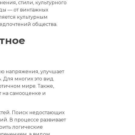
ения, стили, культурного
ды — от винтажных
ляется культурным
едпочтений общества.
тное
ию напряжения, улучшает
 Для многих это вид
отичном мире. Также,
т на самооценке и
стей. Поиск недостающих
ий. В процессе развивает
роить логические
влечением, а видом