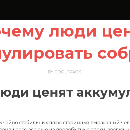
чему люди це
улировать со
BY
COOLTRACK
юди ценят аккуму
я
ычайно стабильных плюс старинных выражений чел
явившееся все еще на первобытные эпохи, эволюц