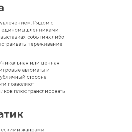
а
увлечением. Рядом с
ы с единомышленниками
 выставках, событиях либо
выстраивать переживание
 Уникальная или ценная
игровые автоматы и
публичный сторона
ети позволяют
ников плюс транслировать
атик
ическими жанрами