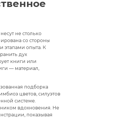
ственное
несут не столько
иирована со стороны
 этапами опыта. К
ранить дух
рует книги или
иги — материал,
изованная подборка
имбиоз цветов, силуэтов
енной системе.
чником вдохновения. Не
нстрации, показывая