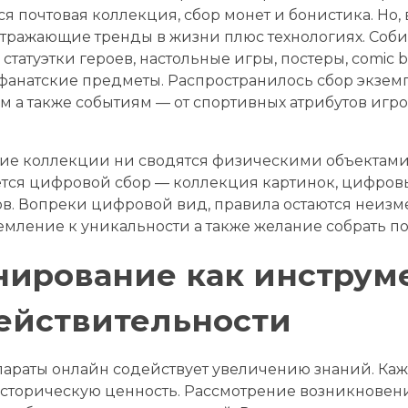
я почтовая коллекция, сбор монет и бонистика. Но,
тражающие тренды в жизни плюс технологиях. Соб
татуэтки героев, настольные игры, постеры, comic 
фанатские предметы. Распространилось сбор экзем
а также событиям — от спортивных атрибутов игро
гие коллекции ни сводятся физическими объектами
ся цифровой сбор — коллекция картинок, цифровых т
в. Вопреки цифровой вид, правила остаются неиз
емление к уникальности а также желание собрать п
ирование как инструм
ействительности
араты онлайн содействует увеличению знаний. Ка
сторическую ценность. Рассмотрение возникновени