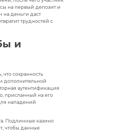
ени, после чего участник
усы на первый депозит и
н на деньги даст
твратит трудностей с
бы и
, что сохранность
 и дополнительной
кторная аутентификация
ю, присланный на его
для нападений
та. Подлинные казино
ет, чтобы данные