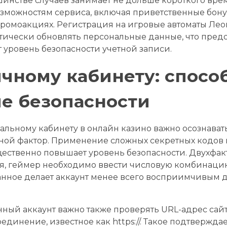
шинстве случаев занимает не дольше короткого врем
возможностям сервиса, включая приветственные бон
промоакциях. Регистрация на игровые автоматы Лео
тически обновлять персональные данные, что предо
 уровень безопасности учетной записи.
ичному кабинету: спосо
е безопасности
альному кабинету в онлайн казино важно осознавать
ной фактор. Применение сложных секретных кодов
ественно повышает уровень безопасности. Двухфа
оля, геймер необходимо ввести числовую комбинаци
анное делает аккаунт менее всего восприимчивым 
енный аккаунт важно также проверять URL-адрес сай
единение, известное как https://. Такое подтвержда