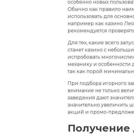
особенно новых пользоват
Обычно как правило наиме
использовать для основно
например как казино Леон
рекомендуется проверять
Для тех, какие всего зап
станет казино с небольши
испробовать многочислен
механику и особенности д
так как порой минимальн
При подбора игорного з
внимание не только вели
заведения дают значител
значительно увеличить ш
акций и промо-предложе
Получение 