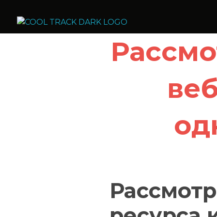
Cool Track Air Condition Trading LLC
Perfect Track of Comfort & Cool
Рассмо
веб
од
Рассмотр
ресурса 