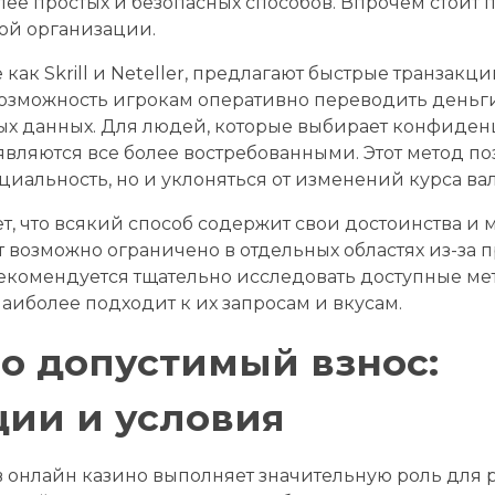
лее простых и безопасных способов. Впрочем стоит
ной организации.
как Skrill и Neteller, предлагают быстрые транзак
зможность игрокам оперативно переводить деньги 
х данных. Для людей, которые выбирает конфиден
, являются все более востребованными. Этот метод по
альность, но и уклоняться от изменений курса ва
т, что всякий способ содержит свои достоинства и 
возможно ограничено в отдельных областях из-за п
екомендуется тщательно исследовать доступные ме
наиболее подходит к их запросам и вкусам.
 допустимый взнос:
ии и условия
 онлайн казино выполняет значительную роль для 