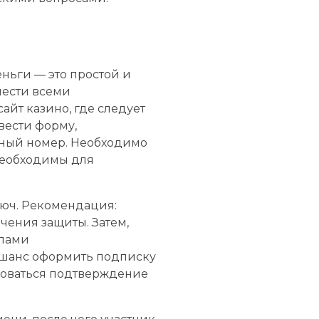
ньги — это простой и
лести всеми
йт казино, где следует
вести форму,
нный номер. Необходимо
необходимы для
юч. Рекомендация:
чения защиты. Затем,
илами
т шанс оформить подписку
ебоваться подтверждение