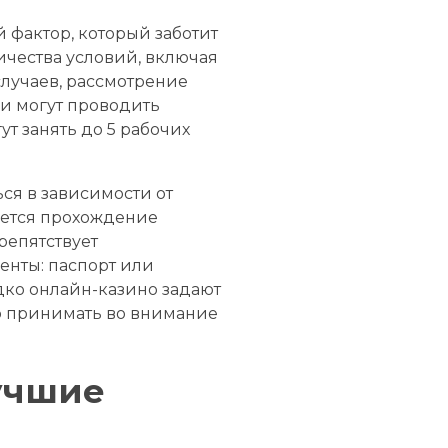
 фактор, который заботит
ичества условий, включая
лучаев, рассмотрение
и могут проводить
т занять до 5 рабочих
ся в зависимости от
яется прохождение
репятствует
енты: паспорт или
едко онлайн-казино задают
о принимать во внимание
учшие