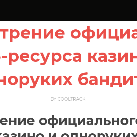
трение офици
-ресурса кази
норуких банди
BY
COOLTRACK
ение официальног
казино и одноруки