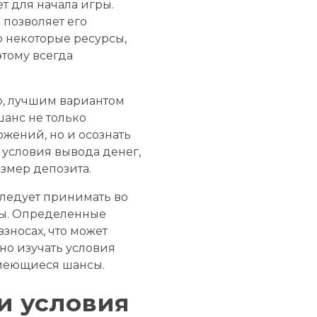
т для начала игры.
 позволяет его
о некоторые ресурсы,
этому всегда
гр, лучшим вариантом
шанс не только
жений, но и осознать
 условия вывода денег,
змер депозита.
ледует принимать во
сы. Определенные
зносах, что может
но изучать условия
имеющиеся шансы.
и условия