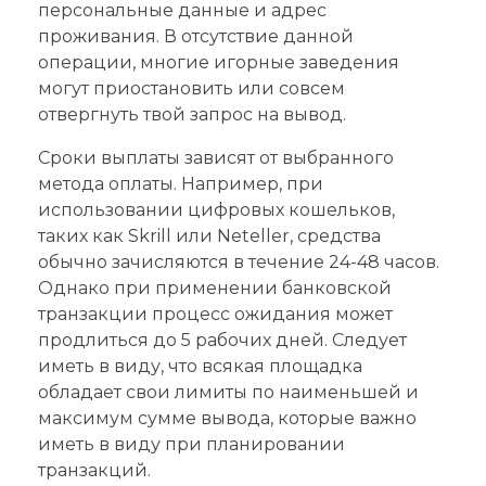
персональные данные и адрес
проживания. В отсутствие данной
операции, многие игорные заведения
могут приостановить или совсем
отвергнуть твой запрос на вывод.
Сроки выплаты зависят от выбранного
метода оплаты. Например, при
использовании цифровых кошельков,
таких как Skrill или Neteller, средства
обычно зачисляются в течение 24-48 часов.
Однако при применении банковской
транзакции процесс ожидания может
продлиться до 5 рабочих дней. Следует
иметь в виду, что всякая площадка
обладает свои лимиты по наименьшей и
максимум сумме вывода, которые важно
иметь в виду при планировании
транзакций.