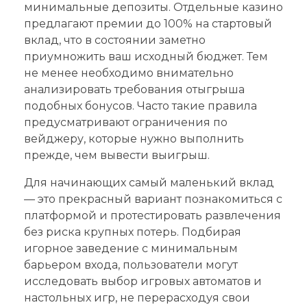
минимальные депозиты. Отдельные казино
предлагают премии до 100% на стартовый
вклад, что в состоянии заметно
приумножить ваш исходный бюджет. Тем
не менее необходимо внимательно
анализировать требования отыгрыша
подобных бонусов. Часто такие правила
предусматривают ограничения по
вейджеру, которые нужно выполнить
прежде, чем вывести выигрыш.
Для начинающих самый маленький вклад
— это прекрасный вариант познакомиться с
платформой и протестировать развлечения
без риска крупных потерь. Подбирая
игорное заведение с минимальным
барьером входа, пользователи могут
исследовать выбор игровых автоматов и
настольных игр, не перерасходуя свои