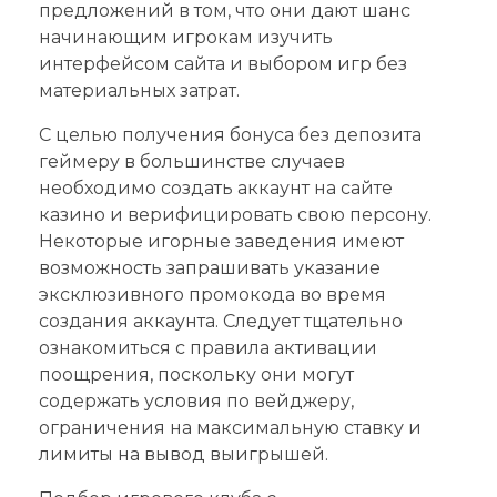
предложений в том, что они дают шанс
начинающим игрокам изучить
интерфейсом сайта и выбором игр без
материальных затрат.
С целью получения бонуса без депозита
геймеру в большинстве случаев
необходимо создать аккаунт на сайте
казино и верифицировать свою персону.
Некоторые игорные заведения имеют
возможность запрашивать указание
эксклюзивного промокода во время
создания аккаунта. Следует тщательно
ознакомиться с правила активации
поощрения, поскольку они могут
содержать условия по вейджеру,
ограничения на максимальную ставку и
лимиты на вывод выигрышей.