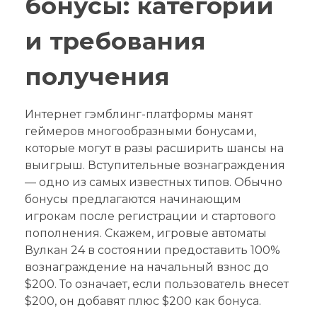
бонусы: категории
и требования
получения
Интернет гэмблинг-платформы манят
геймеров многообразными бонусами,
которые могут в разы расширить шансы на
выигрыш. Вступительные вознаграждения
— одно из самых известных типов. Обычно
бонусы предлагаются начинающим
игрокам после регистрации и стартового
пополнения. Скажем, игровые автоматы
Вулкан 24 в состоянии предоставить 100%
вознаграждение на начальный взнос до
$200. То означает, если пользователь внесет
$200, он добавят плюс $200 как бонуса.