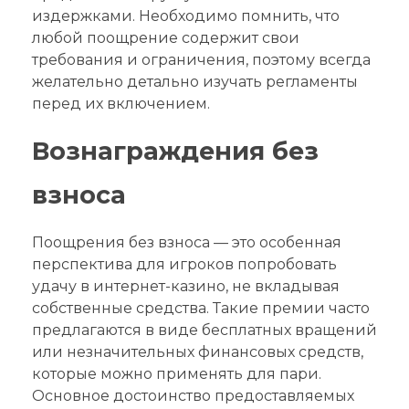
издержками. Необходимо помнить, что
любой поощрение содержит свои
требования и ограничения, поэтому всегда
желательно детально изучать регламенты
перед их включением.
Вознаграждения без
взноса
Поощрения без взноса — это особенная
перспектива для игроков попробовать
удачу в интернет-казино, не вкладывая
собственные средства. Такие премии часто
предлагаются в виде бесплатных вращений
или незначительных финансовых средств,
которые можно применять для пари.
Основное достоинство предоставляемых