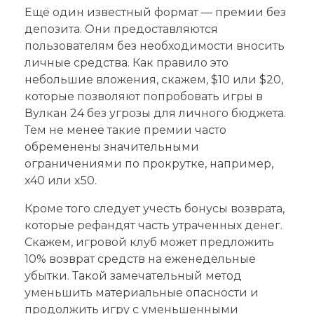
Ещё один известный формат — премии без
депозита. Они предоставляются
пользователям без необходимости вносить
личные средства. Как правило это
небольшие вложения, скажем, $10 или $20,
которые позволяют попробовать игры в
Вулкан 24 без угрозы для личного бюджета.
Тем не менее такие премии часто
обременены значительными
ограничениями по прокрутке, например,
x40 или x50.
Кроме того следует учесть бонусы возврата,
которые рефандят часть утраченных денег.
Скажем, игровой клуб может предложить
10% возврат средств на еженедельные
убытки. Такой замечательный метод
уменьшить материальные опасности и
продолжить игру с уменьшенными