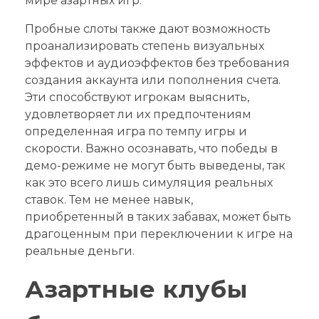
мире азартных игр.
Пробные слоты также дают возможность
проанализировать степень визуальных
эффектов и аудиоэффектов без требования
создания аккаунта или пополнения счета.
Эти способствуют игрокам выяснить,
удовлетворяет ли их предпочтениям
определенная игра по темпу игры и
скорости. Важно осознавать, что победы в
демо-режиме не могут быть выведены, так
как это всего лишь симуляция реальных
ставок. Тем не менее навык,
приобретенный в таких забавах, может быть
драгоценным при переключении к игре на
реальные деньги.
Азартные клубы