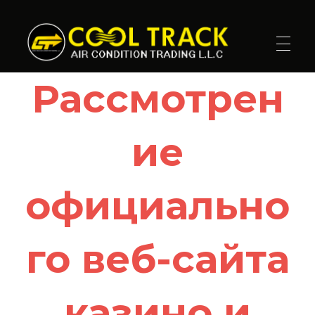
Cool Track Air Condition Trading LLC
Perfect Track of Comfort & Cool
Рассмотрен
ие
официально
го веб-сайта
казино и