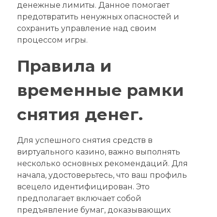
денежные лимиты. Данное помогает
предотвратить ненужных опасностей и
сохранить управление над своим
процессом игры.
Правила и
временные рамки
снятия денег.
Для успешного снятия средств в
виртуального казино, важно выполнять
несколько основных рекомендаций. Для
начала, удостоверьтесь, что ваш профиль
всецело идентифицирован. Это
предполагает включает собой
предъявление бумаг, доказывающих