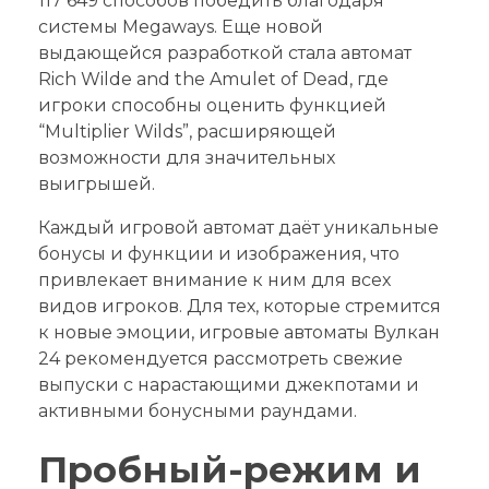
117 649 способов победить благодаря
системы Megaways. Еще новой
выдающейся разработкой стала автомат
Rich Wilde and the Amulet of Dead, где
игроки способны оценить функцией
“Multiplier Wilds”, расширяющей
возможности для значительных
выигрышей.
Каждый игровой автомат даёт уникальные
бонусы и функции и изображения, что
привлекает внимание к ним для всех
видов игроков. Для тех, которые стремится
к новые эмоции, игровые автоматы Вулкан
24 рекомендуется рассмотреть свежие
выпуски с нарастающими джекпотами и
активными бонусными раундами.
Пробный-режим и