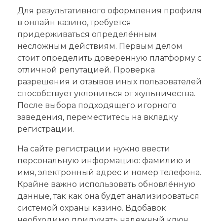
Для результативного оформления профиля
в онлайн казино, требуется
придерживаться определённым
несложным действиям. Первым делом
стоит определить доверенную платформу с
отличной репутацией. Проверка
разрешения и отзывов иных пользователей
способствует уклониться от жульничества.
После выбора подходящего игорного
заведения, переместитесь на вкладку
регистрации.
На сайте регистрации нужно ввести
персональную информацию: фамилию и
имя, электронный адрес и номер телефона.
Крайне важно использовать обновлённую
данные, так как она будет анализироваться
системой охраны казино. Вдобавок
необходимо придумать надежный ключ