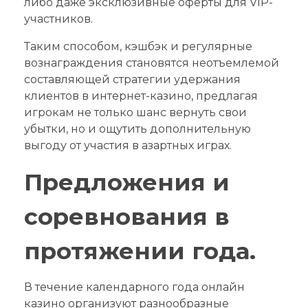
либо даже эксклюзивные оферты для VIP-
участников.
Таким способом, кэшбэк и регулярные
вознаграждения становятся неотъемлемой
составляющей стратегии удержания
клиентов в интернет-казино, предлагая
игрокам не только шанс вернуть свои
убытки, но и ощутить дополнительную
выгоду от участия в азартных играх.
Предложения и
соревнования в
протяжении года.
В течение календарного года онлайн
казино организуют разнообразные