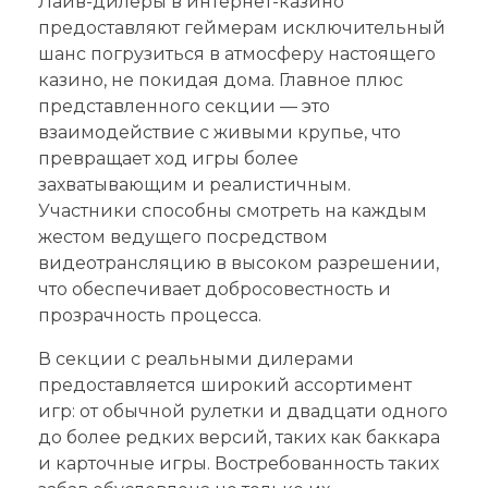
Лайв-дилеры в интернет-казино
предоставляют геймерам исключительный
шанс погрузиться в атмосферу настоящего
казино, не покидая дома. Главное плюс
представленного секции — это
взаимодействие с живыми крупье, что
превращает ход игры более
захватывающим и реалистичным.
Участники способны смотреть на каждым
жестом ведущего посредством
видеотрансляцию в высоком разрешении,
что обеспечивает добросовестность и
прозрачность процесса.
В секции с реальными дилерами
предоставляется широкий ассортимент
игр: от обычной рулетки и двадцати одного
до более редких версий, таких как баккара
и карточные игры. Востребованность таких