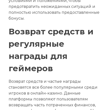
условиями и положениями, чтобы
предотвратить неожиданных ситуаций и
полностью использовать предоставленные
бонусы.
Возврат средств и
регулярные
награды для
геймеров
Возврат средств и частые награды
становятся все более популярными среди
игроков в онлайн-казино. Данные
платформы позволяют пользователям
возвращать часть потраченных финансов,