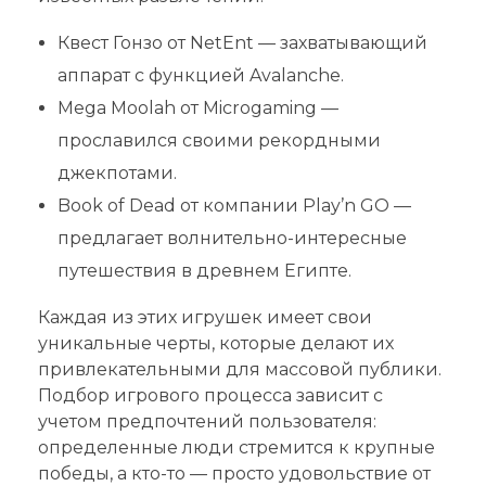
Квест Гонзо от NetEnt — захватывающий
аппарат с функцией Avalanche.
Mega Moolah от Microgaming —
прославился своими рекордными
джекпотами.
Book of Dead от компании Play’n GO —
предлагает волнительно-интересные
путешествия в древнем Египте.
Каждая из этих игрушек имеет свои
уникальные черты, которые делают их
привлекательными для массовой публики.
Подбор игрового процесса зависит с
учетом предпочтений пользователя:
определенные люди стремится к крупные
победы, а кто-то — просто удовольствие от