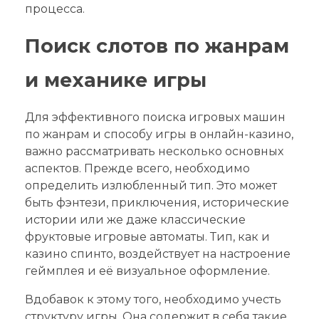
процесса.
Поиск слотов по жанрам
и механике игры
Для эффективного поиска игровых машин
по жанрам и способу игры в онлайн-казино,
важно рассматривать несколько основных
аспектов. Прежде всего, необходимо
определить излюбленный тип. Это может
быть фэнтези, приключения, исторические
истории или же даже классические
фруктовые игровые автоматы. Тип, как и
казино спинто, воздействует на настроение
геймплея и её визуальное оформление.
Вдобавок к этому того, необходимо учесть
структуру игры. Она содержит в себя такие