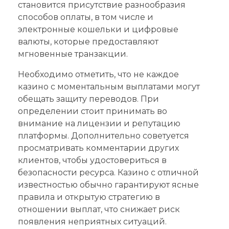
становится присутствие разнообразия
способов оплаты, в том числе и
электронные кошельки и цифровые
валюты, которые предоставляют
мгновенные транзакции.
Необходимо отметить, что не каждое
казино с моментальным выплатами могут
обещать защиту переводов. При
определении стоит принимать во
внимание на лицензии и репутацию
платформы. Дополнительно советуется
просматривать комментарии других
клиентов, чтобы удостовериться в
безопасности ресурса. Казино с отличной
известностью обычно гарантируют ясные
правила и открытую стратегию в
отношении выплат, что снижает риск
появления неприятных ситуаций.