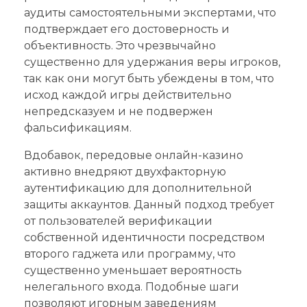
аудиты самостоятельными экспертами, что
подтверждает его достоверность и
объективность. Это чрезвычайно
существенно для удержания веры игроков,
так как они могут быть убеждены в том, что
исход каждой игры действительно
непредсказуем и не подвержен
фальсификациям.
Вдобавок, передовые онлайн-казино
активно внедряют двухфакторную
аутентификацию для дополнительной
защиты аккаунтов. Данный подход требует
от пользователей верификации
собственной идентичности посредством
второго гаджета или программу, что
существенно уменьшает вероятность
нелегального входа. Подобные шаги
позволяют игорным заведениям