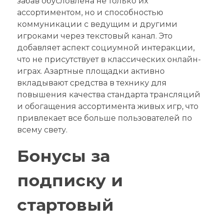
забав обусловлена не только их
ассортиментом, но и способностью
коммуникации с ведущим и другими
игроками через текстовый канал. Это
добавляет аспект социумной интеракции,
что не присутствует в классических онлайн-
играх. Азартные площадки активно
вкладывают средства в технику для
повышения качества стандарта трансляций
и обогащения ассортимента живых игр, что
привлекает все больше пользователей по
всему свету.
Бонусы за
подписку и
стартовый