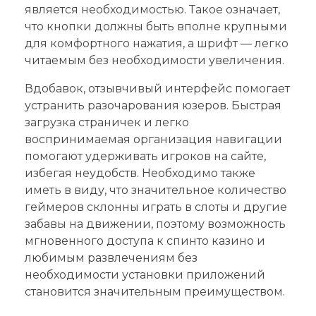
является необходимостью. Такое означает,
что кнопки должны быть вполне крупными
для комфортного нажатия, а шрифт — легко
читаемым без необходимости увеличения.
Вдобавок, отзывчивый интерфейс помогает
устранить разочарования юзеров. Быстрая
загрузка страничек и легко
воспринимаемая организация навигации
помогают удерживать игроков на сайте,
избегая неудобств. Необходимо также
иметь в виду, что значительное количество
геймеров склонны играть в слоты и другие
забавы на движении, поэтому возможность
мгновенного доступа к спинто казино и
любимым развлечениям без
необходимости установки приложений
становится значительным преимуществом.