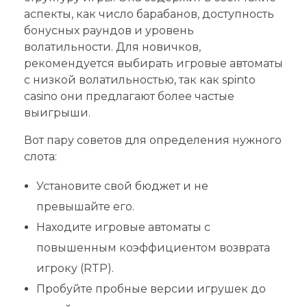
аспекты, как число барабанов, доступность
бонусных раундов и уровень
волатильности. Для новичков,
рекомендуется выбирать игровые автоматы
с низкой волатильностью, так как spinto
casino они предлагают более частые
выигрыши.
Вот пару советов для определения нужного
слота:
Установите свой бюджет и не
превышайте его.
Находите игровые автоматы с
повышенным коэффициентом возврата
игроку (RTP).
Пробуйте пробные версии игрушек до