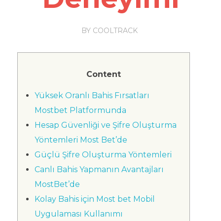
BY
COOLTRACK
Content
Yüksek Oranlı Bahis Fırsatları
Mostbet Platformunda
Hesap Güvenliği ve Şifre Oluşturma
Yöntemleri Most Bet’de
Güçlü Şifre Oluşturma Yöntemleri
Canlı Bahis Yapmanın Avantajları
MostBet’de
Kolay Bahis için Most bet Mobil
Uygulaması Kullanımı