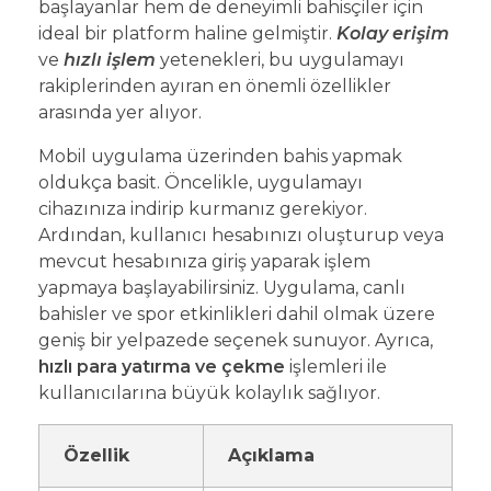
başlayanlar hem de deneyimli bahisçiler için
ideal bir platform haline gelmiştir.
Kolay erişim
ve
hızlı işlem
yetenekleri, bu uygulamayı
rakiplerinden ayıran en önemli özellikler
arasında yer alıyor.
Mobil uygulama üzerinden bahis yapmak
oldukça basit. Öncelikle, uygulamayı
cihazınıza indirip kurmanız gerekiyor.
Ardından, kullanıcı hesabınızı oluşturup veya
mevcut hesabınıza giriş yaparak işlem
yapmaya başlayabilirsiniz. Uygulama, canlı
bahisler ve spor etkinlikleri dahil olmak üzere
geniş bir yelpazede seçenek sunuyor. Ayrıca,
hızlı para yatırma ve çekme
işlemleri ile
kullanıcılarına büyük kolaylık sağlıyor.
Özellik
Açıklama