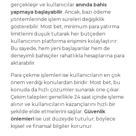
gerçekleşir ve kullanıcılar
anında bahis
yapmaya başlayabilir
. Ancak, bazı ödeme
yöntemlerinde işlem süreleri değişiklik
gösterebilir. Most bet, minimum para yatırma
limitlerini düşük tutarak her bütçeden
kullanıcının platforma erişimini kolaylaştırır.
Bu sayede, hem yeni başlayanlar hem de
deneyimli bahisçiler rahatlıkla hesaplarına para
aktarabilir.
Para çekme işlemleri ise kullanıcıların en çok
önem verdiği konulardan biridir. Most bet, bu
konuda da hızlı çözümler sunarak öne çıkar.
Çekim talepleri genellikle 24 saat içinde işleme
alınır ve kullanıcıların kazançlarını hızlı bir
şekilde elde etmelerini sağlar.
Güvenlik
önlemleri
ise üst düzeyde tutulur; böylece
kişisel ve finansal bilgiler korunur.