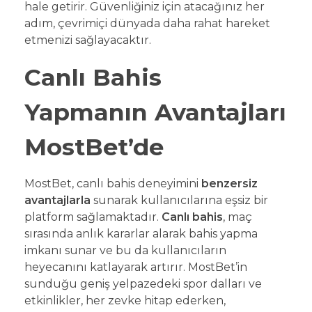
hale getirir. Güvenliğiniz için atacağınız her
adım, çevrimiçi dünyada daha rahat hareket
etmenizi sağlayacaktır.
Canlı Bahis
Yapmanın Avantajları
MostBet’de
MostBet, canlı bahis deneyimini
benzersiz
avantajlarla
sunarak kullanıcılarına eşsiz bir
platform sağlamaktadır.
Canlı bahis
, maç
sırasında anlık kararlar alarak bahis yapma
imkanı sunar ve bu da kullanıcıların
heyecanını katlayarak artırır. MostBet’in
sunduğu geniş yelpazedeki spor dalları ve
etkinlikler, her zevke hitap ederken,