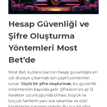
Hesap Güvenliği ve
Şifre Oluşturma
Yöntemleri Most
Bet’de
Most Bet, kullanıcılarının hesap güvenliğini en
üst düzeye çıkarmak için çeşitli yöntemler
sunar.
Güçlü bir şifre oluşturmak
, bu güvenlik
önlemlerinin başında gelir. Şifrelerin en az 12
karakter uzunluğunda olması, büyük ve
küçük harflerin yanı sıra rakamlar ve özel
karakterler içermesi önerilir. Bu tür bir şifre