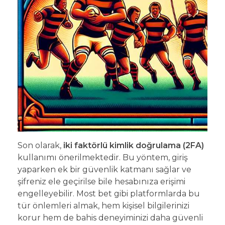
Son olarak,
iki faktörlü kimlik doğrulama (2FA)
kullanımı önerilmektedir. Bu yöntem, giriş
yaparken ek bir güvenlik katmanı sağlar ve
şifreniz ele geçirilse bile hesabınıza erişimi
engelleyebilir. Most bet gibi platformlarda bu
tür önlemleri almak, hem kişisel bilgilerinizi
korur hem de bahis deneyiminizi daha güvenli