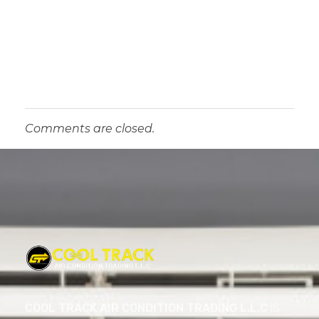
Comments are closed.
Cool Track Air Condition Trading LLC
Perfect Track of Comfort & Cool
COOL TRACK AIR CONDITION TRADING L.L.C
IS