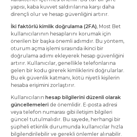
yapısı, kaba kuvvet saldırılarına karşı daha
dirençli olur ve hesap güvenliğini artırır.
İki faktörlü kimlik doğrulama (2FA)
, Most Bet
kullanıcılarının hesaplarını korumak için
önerilen bir başka önemli adımdır. Bu yöntem,
oturum açma işlemi sırasında ikinci bir
doğrulama adımı ekleyerek hesap güvenliğini
artırır. Kullanıcılar, genellikle telefonlarına
gelen bir kodu girerek kimliklerini doğrularlar.
Bu ek güvenlik katmanı, kötü niyetli kişilerin
hesaba erişimini zorlaştırır.
Kullanıcıların
hesap bilgilerini düzenli olarak
güncellemeleri
de önemlidir. E-posta adresi
veya telefon numarası gibi iletişim bilgileri
güncel tutulmalıdır. Bu sayede, herhangi bir
şüpheli etkinlik durumunda kullanıcılar hızla
bilgilendirilebilir ve gerekli önlemler alınabilir.