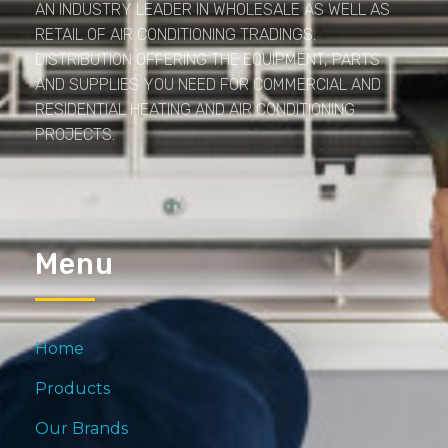
AN INDUSTRY LEADER IN WHOLESALE AS WELL AS
RETAIL OF AIR CONDITIONING TRADINGS.
DISTRIBUTION OFFERING THE EQUIPMENT, PARTS
AND SUPPLIES YOU NEED FOR COMMERCIAL AND
RESIDENTIAL HEATING AND AIR CONDITIONING
PROJECTS.
Menu
Home
Products
Our Brands