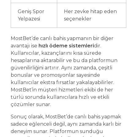
Geniş Spor
Her zevke hitap eden
Yelpazesi
seçenekler
MostBet’de canlı bahis yapmanın bir diğer
avantajı ise
hızlı ödeme sistemleri
dir.
Kullanıcılar, kazançlarını kısa sürede
hesaplarına aktarabilir ve bu da platformun
güvenilirliğini artırır. Aynı zamanda, çeşitli
bonuslar ve promosyonlar sayesinde
kullanıcılar ekstra fırsatlar yakalayabilirler.
MostBet’in müşteri hizmetleri ekibi de her
türlü sorunda kullanıcılara hızlı ve etkili
çözümler sunar.
Sonuç olarak, MostBet’de canlı bahis yapmak
sadece eğlenceli değil, aynı zamanda karlı bir
deneyim sunar. Platformun sunduğu