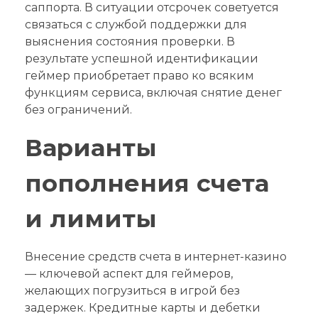
саппорта. В ситуации отсрочек советуется
связаться с службой поддержки для
выяснения состояния проверки. В
результате успешной идентификации
геймер приобретает право ко всяким
функциям сервиса, включая снятие денег
без ограничений.
Варианты
пополнения счета
и лимиты
Внесение средств счета в интернет-казино
— ключевой аспект для геймеров,
желающих погрузиться в игрой без
задержек. Кредитные карты и дебетки