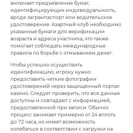
включает предъявление бумаг,
идентифицирующих индивидуальность,
вроде загранпаспорт или водительское
удостоверение. Азартный клуб необходимо
указанные бумаги для верификации
возраста и адреса участника, что также
помогает соблюдать международные
правила по борьбе с отмыванием денег.
Чтобы успешно осуществить
идентификацию, игроку нужно
предоставить четкие фотографии
удостоверений через защищённый портал
казино. Следует проверить, что вся данные
доступны и совпадают с информацией,
предоставленной при записи. Обычно
процесс занимает примерно от 24 вплоть
до 72 часа, но имеет возможность
колебаться в соответствии с нагрузки на