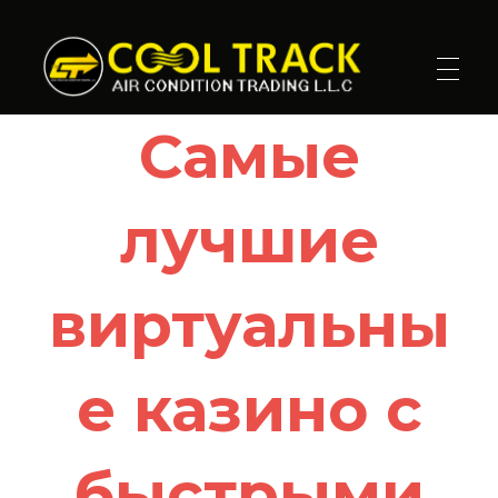
Cool Track Air Condition Trading LLC
Perfect Track of Comfort & Cool
Самые
лучшие
виртуальны
е казино с
быстрыми