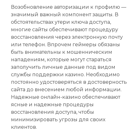
Возобновление авторизации к профилю —
значимый важный компонент защиты. В
обстоятельствах утери ключа доступа,
многие сайты обеспечивают процедуру
восстановления через электронную почту
или телефон. Впрочем геймеры обязаны
быть внимательны к мошенническим
нападениям, которые могут стараться
заполучить личные данные под видом
службы поддержки казино. Необходимо
постоянно удостоверяться в достоверность
сайта до внесением любой информации.
Надежные онлайн-казино обеспечивают
ясные и надежные процедуры
восстановления доступа, чтобы
минимизировать угрозы для своих
клиентов.