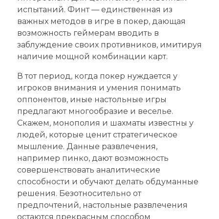
испытаний. Финт — единственная из
важных методов в игре в покер, дающая
возможность геймерам вводить в
заблуждение своих противников, имитируя
наличие мощной комбинации карт.
В тот период, когда покер нуждается у
игроков внимания и умения понимать
оппонентов, иные настольные игры
предлагают многообразие и веселье.
Скажем, монополия и шахматы известны у
людей, которые ценит стратегическое
мышление. Данные развлечения,
например пинко, дают возможность
совершенствовать аналитические
способности и обучают делать обдуманные
решения. Безотносительно от
предпочтений, настольные развлечения
остаются прекрасным способом