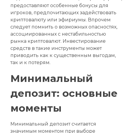
предоставляют особенные бонусы для
игроков, предпочитающих задействовать
криптовалюту или эфириумы. Впрочем
следует помнить о возможных опасностях,
ассоциированных с нестабильностью
рынка криптовалют. Инвестирование
средств в такие инструменты может
приводить как к существенным выгодам,
так и к потерям.
Минимальный
депозит: основные
моменты
Минимальный депозит считается
значимым моментом при выборе