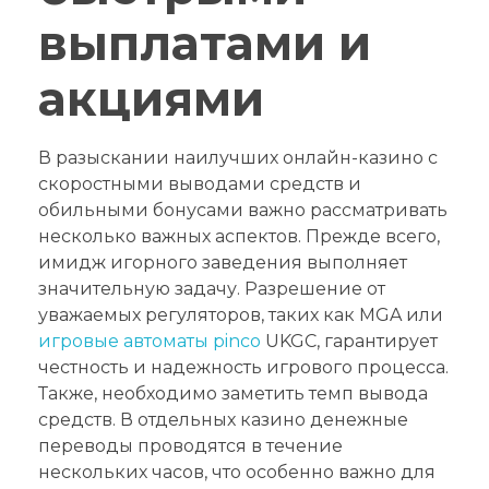
выплатами и
акциями
В разыскании наилучших онлайн-казино с
скоростными выводами средств и
обильными бонусами важно рассматривать
несколько важных аспектов. Прежде всего,
имидж игорного заведения выполняет
значительную задачу. Разрешение от
уважаемых регуляторов, таких как MGA или
игровые автоматы pinco
UKGC, гарантирует
честность и надежность игрового процесса.
Также, необходимо заметить темп вывода
средств. В отдельных казино денежные
переводы проводятся в течение
нескольких часов, что особенно важно для