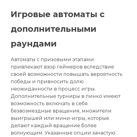
Игровые автоматы с
дополнительными
раундами
Автоматы с призовыми этапами
привлекают взор геймеров вследствие
своей возможности повышать вероятность
победы и привносить долю
неожиданности в процесс игры.
Дополнительные турниры в пинко имеют
возможность включать в себя
безвозмездные вращения, множители
выигрышей или мини-игры, которые
делают каждый вращение более
волнующим. Указанные опции зачастую