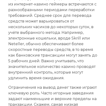
из интернет-казино геймеры встречаются с
разнообразными периодами переработки
требований. Среднее срок для перевода
средств может варьироваться от
нескольких часиков до некоторых суток, в
учёте выбранного метода. Например,
электронные кошельки, вроде Skrill или
Neteller, обычно обеспечивают более
скоростные переводы средств, в то время
как банковские трансакции могут занять до
5 рабочих дней. Важно учитывать, что
значительное количество казино проводят
внутренний контроль, которые могут
удлинить время ожидания.
Ограничения на вывод денег также играют
ключевую роль. Часто игорные заведения
задают наименьшие и верхние пределы на
транзакции. Скажем, самая низкая