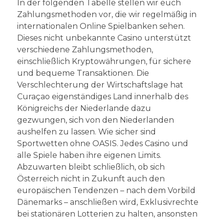
In der folgenden Tabelle stellen wir euch
Zahlungsmethoden vor, die wir regelmäßig in
internationalen Online Spielbanken sehen.
Dieses nicht unbekannte Casino unterstützt
verschiedene Zahlungsmethoden,
einschließlich Kryptowährungen, für sichere
und bequeme Transaktionen. Die
Verschlechterung der Wirtschaftslage hat
Curaçao eigenständiges Land innerhalb des
Königreichs der Niederlande dazu
gezwungen, sich von den Niederlanden
aushelfen zu lassen. Wie sicher sind
Sportwetten ohne OASIS. Jedes Casino und
alle Spiele haben ihre eigenen Limits.
Abzuwarten bleibt schließlich, ob sich
Österreich nicht in Zukunft auch den
europäischen Tendenzen – nach dem Vorbild
Dänemarks – anschließen wird, Exklusivrechte
bei stationären Lotterien zu halten, ansonsten