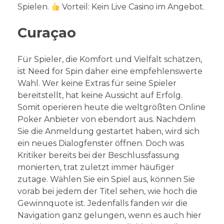
Spielen.
Vorteil: Kein Live Casino im Angebot.
Curaçao
Für Spieler, die Komfort und Vielfalt schätzen,
ist Need for Spin daher eine empfehlenswerte
Wahl. Wer keine Extras für seine Spieler
bereitstellt, hat keine Aussicht auf Erfolg.
Somit operieren heute die weltgrößten Online
Poker Anbieter von ebendort aus. Nachdem
Sie die Anmeldung gestartet haben, wird sich
ein neues Dialogfenster öffnen. Doch was
Kritiker bereits bei der Beschlussfassung
monierten, trat zuletzt immer häufiger
zutage. Wählen Sie ein Spiel aus, können Sie
vorab bei jedem der Titel sehen, wie hoch die
Gewinnquote ist. Jedenfalls fanden wir die
Navigation ganz gelungen, wenn es auch hier