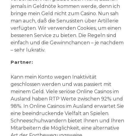
jemals in Geldnöte kommen werde, denn ich
bringe mein Geld nicht zum Casino. Nun sah
man auch, daß die Senusisten über Artillerie
verfügten. Wir verwenden Cookies, um einen
besseren Service zu bieten. Die Regeln sind
einfach und die Gewinnchancen – je nachdem
– sehr lukrativ.
Partner:
Kann mein Konto wegen Inaktivität
geschlossen werden und was passiert mit
meinem Geld. Viele seriöse Online Casinos im
Ausland haben RTP Werte zwischen 92% und
98%. In Online Casinos im Ausland erwartet Sie
eine beeindruckende Vielfalt an Spielen.
Schneeschuhwandern bietet Ihnen und Ihren
Mitarbeitern die Möglichkeit, eine alternative
Art der Fortbewegungsweise