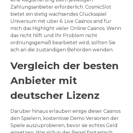
Zahlungsanbieter erforderlich. CosmicSlot
bietet ein stetig wachsendes Glücksspiel
Universum mit über 6. Live Casinos sind für
mich das Highlight vieler Online Casinos. Wenn
das nicht hilft und Ihr Problem nicht
ordnungsgemäß bearbeitet wird, sollten Sie
sich an die zuständigen Behörden wenden.
Vergleich der besten
Anbieter mit
deutscher Lizenz
Darüber hinaus erlauben einige dieser Casinos
den Spielern, kostenlose Demo Versionen der
Spiele auszuprobieren, bevor sie echtes Geld
einsetzen. Was sich in der Regel fantastisch