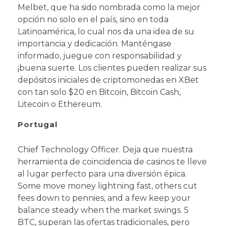
Melbet, que ha sido nombrada como la mejor
opción no solo en el país, sino en toda
Latinoamérica, lo cual nos da una idea de su
importancia y dedicación. Manténgase
informado, juegue con responsabilidad y
¡buena suerte. Los clientes pueden realizar sus
depósitos iniciales de criptomonedas en XBet
con tan solo $20 en Bitcoin, Bitcoin Cash,
Litecoin o Ethereum.
Portugal
Chief Technology Officer. Deja que nuestra
herramienta de coincidencia de casinos te lleve
al lugar perfecto para una diversión épica.
Some move money lightning fast, others cut
fees down to pennies, and a few keep your
balance steady when the market swings. 5
BTC, superan las ofertas tradicionales, pero