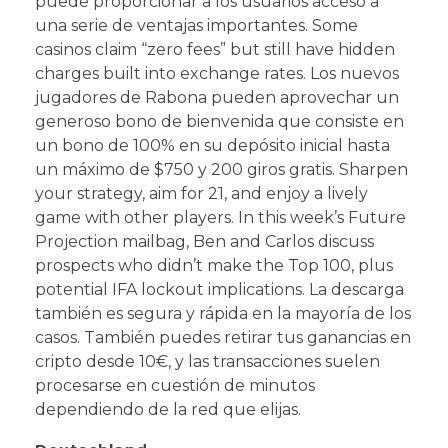
puede proporcionar a los usuarios acceso a
una serie de ventajas importantes. Some
casinos claim “zero fees” but still have hidden
charges built into exchange rates. Los nuevos
jugadores de Rabona pueden aprovechar un
generoso bono de bienvenida que consiste en
un bono de 100% en su depósito inicial hasta
un máximo de $750 y 200 giros gratis. Sharpen
your strategy, aim for 21, and enjoy a lively
game with other players. In this week’s Future
Projection mailbag, Ben and Carlos discuss
prospects who didn’t make the Top 100, plus
potential IFA lockout implications. La descarga
también es segura y rápida en la mayoría de los
casos. También puedes retirar tus ganancias en
cripto desde 10€, y las transacciones suelen
procesarse en cuestión de minutos
dependiendo de la red que elijas.