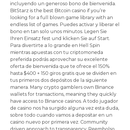
incluyendo un generoso bono de bienvenida.
BitStarz is the best Bitcoin casino if you’re
looking for a full blown game library with an
endless list of games. Puedes activar y liberar el
bono en tan solo unos minutos. Legen Sie
Ihren Einsatz fest und klicken Sie auf Start.
Para divertirte a lo grande en Hell Spin
mientras apuestas con tu criptomoneda
preferida podrás aprovechar su excelente
oferta de bienvenida que te ofrece el 150%
hasta $400 + 150 giros gratis que se dividen en
tus primeros dos depósitos de la siguiente
manera. Many crypto gamblers own Binance
wallets for transactions, meaning they quickly
have access to Binance casinos. A todo jugador
de casino nos ha surgido alguna vez esta duda,
sobre todo cuando vamos a depositar en un
casino nuevo por primera vez. Community
driven approach to transparency. Reembolso