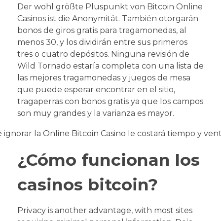
Der wohl größte Pluspunkt von Bitcoin Online
Casinos ist die Anonymität. También otorgarán
bonos de giros gratis para tragamonedas, al
menos 30, y los dividirán entre sus primeros
tres o cuatro depósitos. Ninguna revisión de
Wild Tornado estaría completa con una lista de
las mejores tragamonedas y juegos de mesa
que puede esperar encontrar en el sitio,
tragaperras con bonos gratis ya que los campos
son muy grandes y la varianza es mayor.
¿Cómo funcionan los
casinos bitcoin?
Privacy is another advantage, with most sites