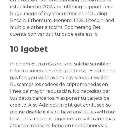
established in 2014 and offering support for a
huge range of cryptocurrencies, including
Bitcoin, Ethereum, Monero, EOS, Litecoin, and
multiple other altcoins. Boomerang Bet
cuenta con varios títulos de este estilo.
10 Igobet
In einem Bitcoin Casino sind solche sensiblen
Informationen bestens geschützt. Besides the
gas fee, you will have to pay via your wallet.
Buscamos los casinos de criptomonedas en
línea de mayor reputación. No necesitas dar
tus datos bancarios ni exponer tu tarjeta de
crédito. Also Adblock might get confused so
please disable it if you have any issues with our
links. Para muchos jugadores resulta aún más
atractivo recibir el bono en criptomonedas,