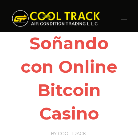
Cool Track Air Condition Trading LLC
Perfect Track of Comfort & Cool
Soñando
con Online
Bitcoin
Casino
BY
COOLTRACK