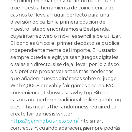
requiring minimal personal information. Deja
que nuestra herramienta de coincidencia de
casinos te lleve al lugar perfecto para una
diversión épica. En la primera posición de
nuestro listado encontramos a Bestpanda,
cuya interfaz web o móvil es sencilla de utilizar.
El bono es único: el primer depósito se duplica,
independientemente del importe. El usuario
siempre puede elegir, ya sean juegos digitales
o salas en directo, si se deja llevar por lo clásico
o si prefiere probar variantes más modernas
que añaden nuevas dinámicas sobre el juego.
With 4,000+ provably fair games and no‑KYC
convenience, it showcases why top Bitcoin
casinos outperform traditional online gambling
sites. This means the randomness required to
create fair games is written
https://igamingbusiness.com/
into smart
contracts. Y, cuando aparecen, ¡siempre podrás