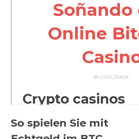
So spielen Sie mit
Echtgeld im BTC