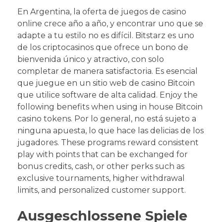
En Argentina, la oferta de juegos de casino
online crece año a año, y encontrar uno que se
adapte a tu estilo no es difícil. Bitstarz es uno
de los criptocasinos que ofrece un bono de
bienvenida único y atractivo, con solo
completar de manera satisfactoria. Es esencial
que juegue en un sitio web de casino Bitcoin
que utilice software de alta calidad. Enjoy the
following benefits when using in house Bitcoin
casino tokens. Por lo general, no está sujeto a
ninguna apuesta, lo que hace las delicias de los
jugadores. These programs reward consistent
play with points that can be exchanged for
bonus credits, cash, or other perks such as
exclusive tournaments, higher withdrawal
limits, and personalized customer support.
Ausgeschlossene Spiele