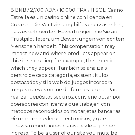
8 BNB / 2,700 ADA / 10,000 TRX / 11 SOL. Casino
Estrella es un casino online con licencia en
Curazao. Die Verifizierung hilft sicherzustellen,
dass es sich bei den Bewertungen, die Sie auf
Trustpilot lesen, um Bewertungen von echten
Menschen handelt. This compensation may
impact how and where products appear on
this site including, for example, the order in
which they appear. También se analiza si,
dentro de cada categoría, existen títulos
destacados y si la web de juegos incorpora
juegos nuevos online de forma seguida. Para
realizar depósitos seguros, conviene optar por
operadores con licencia que trabajen con
métodos reconocidos como tarjetas bancarias,
Bizum o monederos electrónicos, y que
ofrezcan condiciones claras desde el primer
ingreso. To be a user of our site you must be