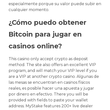
especialmente porque su valor puede subir en
cualquier momento.
¿Cómo puedo obtener
Bitcoin para jugar en
casinos online?
This casino only accept crypto as deposit
method. The site also offers an excellent VIP
program, and will match your VIP level if you
are a VIP at another crypto casino. Algunas de
las mesas se encuentran en casinos físicos
reales, es posible hacer una apuesta y jugar
por dinero en efectivo. There you will be
provided with fields to paste your wallet
address. MyStake features 200+ live dealer