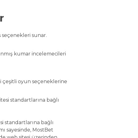
r
 seçenekleri sunar.
ınmış kumar incelemecileri
bi çeşitli oyun seçeneklerine
tesi standartlarına bağlı
i standartlarına bağlı
şımı sayesinde, MostBet
de web sitesi üzerinden