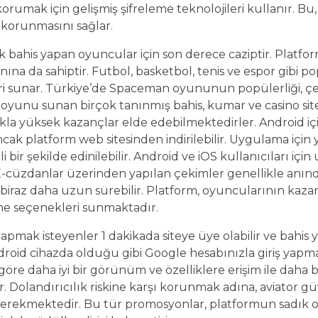
i korumak için gelişmiş şifreleme teknolojileri kullanır. Bu
n korunmasını sağlar.
 bahis yapan oyuncular için son derece caziptir. Platfo
alanına da sahiptir. Futbol, basketbol, tenis ve espor gibi
i sunar. Türkiye’de Spaceman oyununun popülerliği, çeşitl
u oyunu sunan birçok tanınmış bahis, kumar ve casino sit
ıkla yüksek kazançlar elde edebilmektedirler. Android i
ncak platform web sitesinden indirilebilir. Uygulama için
bir şekilde edinilebilir. Android ve iOS kullanıcıları içi
r. E-cüzdanlar üzerinden yapılan çekimler genellikle anın
 biraz daha uzun sürebilir. Platform, oyuncularının kazan
eme seçenekleri sunmaktadır.
pmak isteyenler 1 dakikada siteye üye olabilir ve bahis yap
droid cihazda olduğu gibi Google hesabınızla giriş yapma
 göre daha iyi bir görünüm ve özelliklere erişim ile dah
r. Dolandırıcılık riskine karşı korunmak adına, aviator güv
gerekmektedir. Bu tür promosyonlar, platformun sadık o