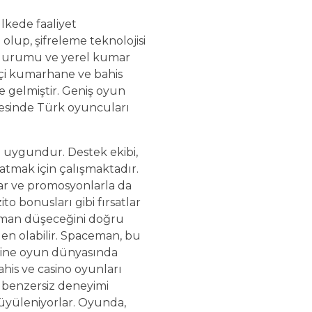
lkede faaliyet
olup, şifreleme teknolojisi
al durumu ve yerel kumar
içi kumarhane ve bahis
 gelmiştir. Geniş oyun
yesinde Türk oyuncuları
n uygundur. Destek ekibi,
atmak için çalışmaktadır.
ar ve promosyonlarla da
o bonusları gibi fırsatlar
 zaman düşeceğini doğru
en olabilir. Spaceman, bu
nline oyun dünyasında
is ve casino oyunları
u benzersiz deneyimi
büyüleniyorlar. Oyunda,