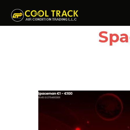
Cool Track Air Condition Trading LLC
Perfect Track of Comfort & Cool
Spa