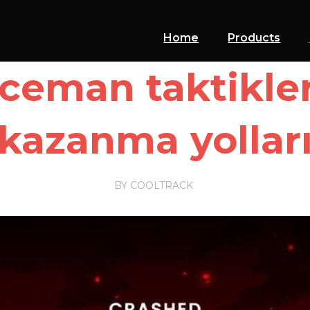
Home
Products
ceman taktikler
kazanma yollar
BY
COOLTRACK