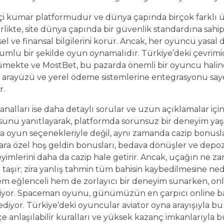
m içi kumar platformudur ve dünya çapında birçok farklı ü
ikte, site dünya çapında bir güvenlik standardına sahip 
sel ve finansal bilgilerini korur. Ancak, her oyuncu yas
orumlu bir şekilde oyun oynamalıdır. Türkiye’deki çevrim
mekte ve MostBet, bu pazarda önemli bir oyuncu haline
tu arayüzü ve yerel ödeme sistemlerine entegrasyonu sa
r.
analları ise daha detaylı sorular ve uzun açıklamalar içi
sunu yanıtlayarak, platformda sorunsuz bir deneyim yaş
ca oyun seçenekleriyle değil, aynı zamanda cazip bonusl
ra özel hoş geldin bonusları, bedava dönüşler ve depozit
eyimlerini daha da cazip hale getirir. Ancak, uçağın ne
şır; zira yanlış tahmin tüm bahisin kaybedilmesine ned
 hem eğlenceli hem de zorlayıcı bir deneyim sunarken, o
niyor. Spaceman oyunu, günümüzün en çarpıcı online bah
iyor. Türkiye’deki oyuncular aviator oyna arayışıyla b
 anlaşılabilir kuralları ve yüksek kazanç imkanlarıyla 