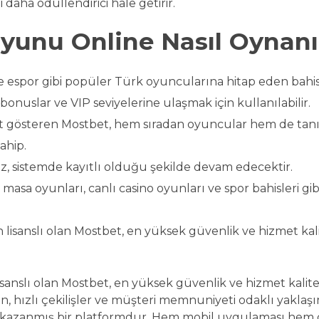
daha ödüllendirici hale getirir.
unu Online Nasıl Oynanı
ve espor gibi popüler Türk oyuncularına hitap eden bahis
bonuslar ve VIP seviyelerine ulaşmak için kullanılabilir.
yet gösteren Mostbet, hem sıradan oyuncular hem de tan
ahip.
niniz, sistemde kayıtlı olduğu şekilde devam edecektir.
, masa oyunları, canlı casino oyunları ve spor bahisleri gi
lisanslı olan Mostbet, en yüksek güvenlik ve hizmet kali
sanslı olan Mostbet, en yüksek güvenlik ve hizmet kalites
oyun, hızlı çekilişler ve müşteri memnuniyeti odaklı yakla
k kazanmış bir platformdur. Hem mobil uygulaması hem 