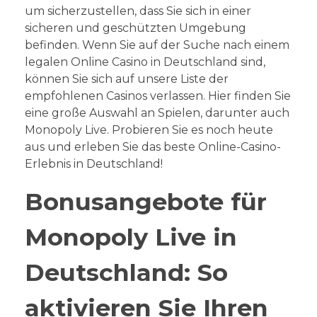
um sicherzustellen, dass Sie sich in einer
sicheren und geschützten Umgebung
befinden. Wenn Sie auf der Suche nach einem
legalen Online Casino in Deutschland sind,
können Sie sich auf unsere Liste der
empfohlenen Casinos verlassen. Hier finden Sie
eine große Auswahl an Spielen, darunter auch
Monopoly Live. Probieren Sie es noch heute
aus und erleben Sie das beste Online-Casino-
Erlebnis in Deutschland!
Bonusangebote für
Monopoly Live in
Deutschland: So
aktivieren Sie Ihren