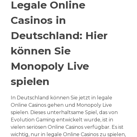
Legale Online
Casinos in
Deutschland: Hier
können Sie
Monopoly Live
spielen
In Deutschland können Sie jetzt in legale
Online Casinos gehen und Monopoly Live
spielen. Dieses unterhaltsame Spiel, das von
Evolution Gaming entwickelt wurde, ist in
vielen seriösen Online Casinos verfügbar. Es ist
wichtig, nur in legale Online Casinos zu spielen,