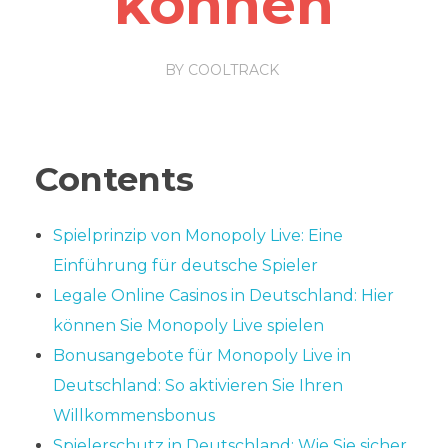
können
BY
COOLTRACK
Contents
Spielprinzip von Monopoly Live: Eine
Einführung für deutsche Spieler
Legale Online Casinos in Deutschland: Hier
können Sie Monopoly Live spielen
Bonusangebote für Monopoly Live in
Deutschland: So aktivieren Sie Ihren
Willkommensbonus
Spielerschutz in Deutschland: Wie Sie sicher