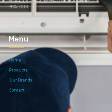
RESIDENTIAL HEATING AND AIR CONDITIONING
PROJECTS.
Menu
Home
Products
Our Brands
Contact