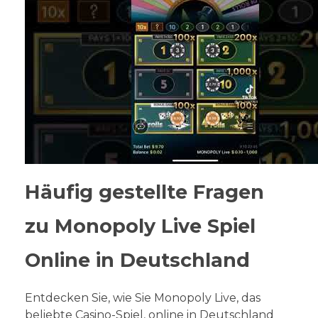
Häufig gestellte Fragen
zu Monopoly Live Spiel
Online in Deutschland
Entdecken Sie, wie Sie Monopoly Live, das
beliebte Casino-Spiel, online in Deutschland