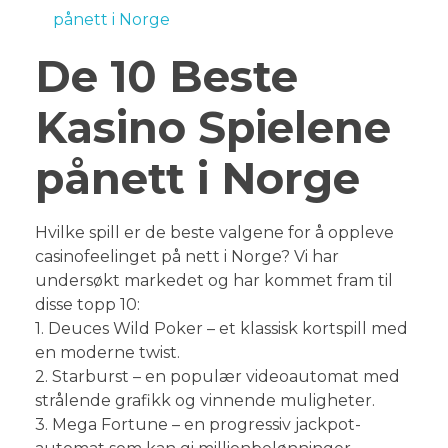
pånett i Norge
De 10 Beste
Kasino Spielene
pånett i Norge
Hvilke spill er de beste valgene for å oppleve
casinofeelinget på nett i Norge? Vi har
undersøkt markedet og har kommet fram til
disse topp 10:
1. Deuces Wild Poker – et klassisk kortspill med
en moderne twist.
2. Starburst – en populær videoautomat med
strålende grafikk og vinnende muligheter.
3. Mega Fortune – en progressiv jackpot-