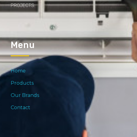
PROJECTS.
Menu
Home
Products
Our Brands
Contact