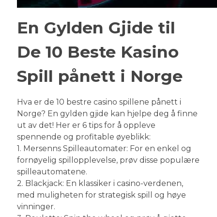
En Gylden Gjide til
De 10 Beste Kasino
Spill pånett i Norge
Hva er de 10 bestre casino spillene pånett i
Norge? En gylden gjide kan hjelpe deg å finne
ut av det! Her er 6 tips for å oppleve
spennende og profitable øyeblikk:
1. Mersenns Spilleautomater: For en enkel og
fornøyelig spillopplevelse, prøv disse populære
spilleautomatene.
2. Blackjack: En klassiker i casino-verdenen,
med muligheten for strategisk spill og høye
vinninger.