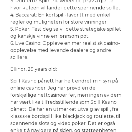
3. Roulette: Spin the wheel og prøv å gjette
hvor kuleen vil lande i dette spennende spillet.
4. Baccarat: En kortspill-favoritt med enkel
regler og muligheten for store vinninger.
5. Poker: Test deg selv i dette strategiske spillet
og kanskje vinne en lønnsom pot.
6. Live Casino: Oppleve en mer realistisk casino-
opplevelse med levende dealere og andre
spillere.
Ellinor, 29 years old:
Spill Kasino pånett har helt endret min syn på
online casinoer. Jeg har prøvd en del
forskjellige nettcasinoer før, men ingen av dem
har vært like tilfredsstillende som Spill Kasino
pånett. De har en utmerket utvalg av spill, fra
klassiske bordspill like blackjack og roulette, til
spennende slots og video poker. Det er også
enkelt å navigere på siden, og støtteenheten