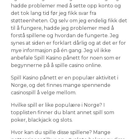
hadde problemer med å sette opp konto og
det tok lang tid før jeg fikk svar fra
støtteenheten. Og selv om jeg endelig fikk det
til å fungere, hadde jeg problemer med å
forstå spillene og hvordan de fungerte. Jeg
synes at siden er forklart dårlig og at det er for
mye informasjon på én gang. Jeg vil ikke
anbefale Spill Kasino pånett for noen som er
begynnerne på å spille casino online.
Spill Kasino pånett er en populær aktivitet i
Norge, og det finnes mange spennende
casinospill å velge mellom.
Hvilke spill er like populære i Norge? I
topplisten finner du blant annet spill som
poker, blackjack og slots.
Hvor kan du spille disse spillene? Mange