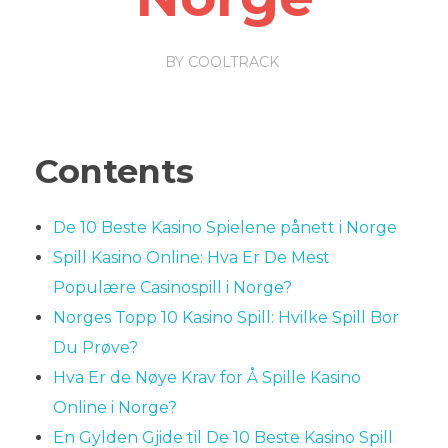
BY
COOLTRACK
Contents
De 10 Beste Kasino Spielene pånett i Norge
Spill Kasino Online: Hva Er De Mest
Populære Casinospill i Norge?
Norges Topp 10 Kasino Spill: Hvilke Spill Bor
Du Prøve?
Hva Er de Nøye Krav for Å Spille Kasino
Online i Norge?
En Gylden Gjide til De 10 Beste Kasino Spill