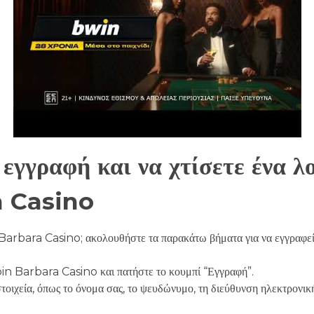
 εγγραφή και να χτίσετε ένα λ
a Casino
 Barbara Casino; ακολουθήστε τα παρακάτω βήματα για να εγγραφεί
Spin Barbara Casino και πατήστε το κουμπί “Εγγραφή”.
τοιχεία, όπως το όνομα σας, το ψευδώνυμο, τη διεύθυνση ηλεκτρονικ