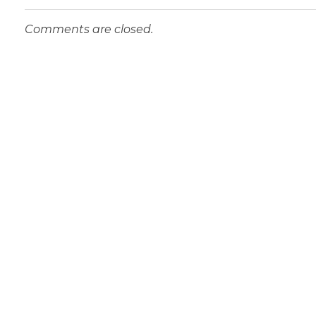
Comments are closed.