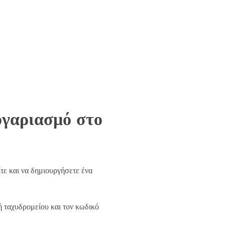
ογαριασμό στο
τε και να δημιουργήσετε ένα
ή ταχυδρομείου και τον κωδικό