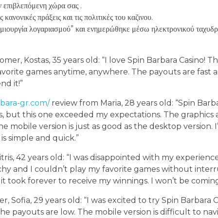
ν επιβλεπόμενη χώρα σας .
 κανονικές πράξεις και τις πολιτικές του καζινου.
μιουργία λογαριασμού” και ενημερώθηκε μέσω ηλεκτρονικού ταχυδρο
omer, Kostas, 35 years old: “I love Spin Barbara Casino! Th
favorite games anytime, anywhere. The payouts are fast a
d it!”
nbara-gr.com/
review from Maria, 28 years old: “Spin Barba
nos, but this one exceeded my expectations. The graphics
e mobile version is just as good as the desktop version. 
is simple and quick.”
ris, 42 years old: “I was disappointed with my experience
chy and I couldn’t play my favorite games without inter
it took forever to receive my winnings. I won’t be comin
, Sofia, 29 years old: “I was excited to try Spin Barbara 
e payouts are low. The mobile version is difficult to nav