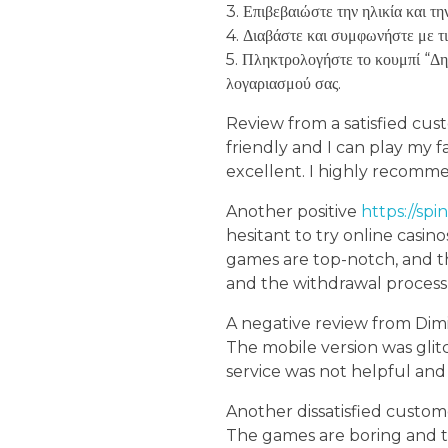
3. Επιβεβαιώστε την ηλικία και τη
4. Διαβάστε και συμφωνήστε με τις
5. Πληκτρολογήστε το κουμπί “Δη
λογαριασμού σας.
Review from a satisfied cust
friendly and I can play my 
excellent. I highly recommen
Another positive
https://spi
hesitant to try online casi
games are top-notch, and th
and the withdrawal process 
A negative review from Dimit
The mobile version was glit
service was not helpful and 
Another dissatisfied customer
The games are boring and th