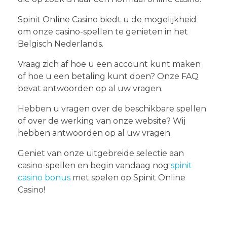
Spinit Online Casino biedt u de mogelijkheid
om onze casino-spellen te genieten in het
Belgisch Nederlands.
Vraag zich af hoe u een account kunt maken
of hoe u een betaling kunt doen? Onze FAQ
bevat antwoorden op al uw vragen.
Hebben u vragen over de beschikbare spellen
of over de werking van onze website? Wij
hebben antwoorden op al uw vragen.
Geniet van onze uitgebreide selectie aan
casino-spellen en begin vandaag nog
spinit
casino bonus
met spelen op Spinit Online
Casino!