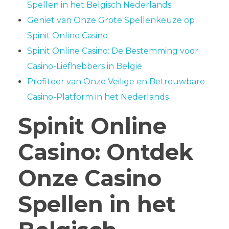
Spellen in het Belgisch Nederlands
Geniet van Onze Grote Spellenkeuze op
Spinit Online Casino
Spinit Online Casino: De Bestemming voor
Casino-Liefhebbers in België
Profiteer van Onze Veilige en Betrouwbare
Casino-Platform in het Nederlands
Spinit Online
Casino: Ontdek
Onze Casino
Spellen in het