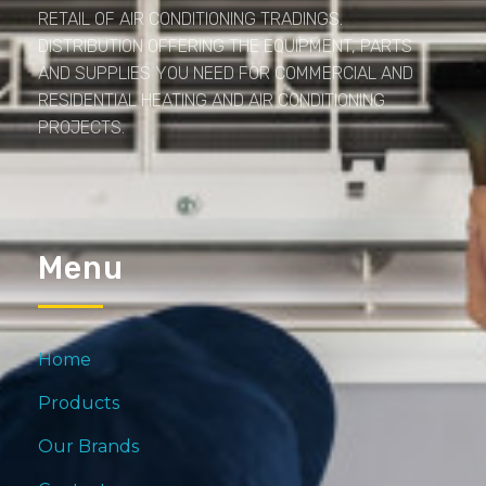
RETAIL OF AIR CONDITIONING TRADINGS.
DISTRIBUTION OFFERING THE EQUIPMENT, PARTS
AND SUPPLIES YOU NEED FOR COMMERCIAL AND
RESIDENTIAL HEATING AND AIR CONDITIONING
PROJECTS.
Menu
Home
Products
Our Brands