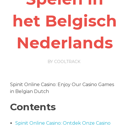
het Belgisch
Nederlands
BY
COOLTRACK
Spinit Online Casino: Enjoy Our Casino Games
in Belgian Dutch
Contents
Spinit Online Casino: Ontdek Onze Casino