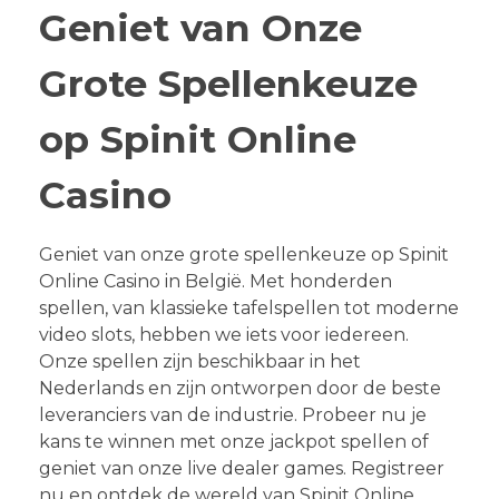
Geniet van Onze
Grote Spellenkeuze
op Spinit Online
Casino
Geniet van onze grote spellenkeuze op Spinit
Online Casino in België. Met honderden
spellen, van klassieke tafelspellen tot moderne
video slots, hebben we iets voor iedereen.
Onze spellen zijn beschikbaar in het
Nederlands en zijn ontworpen door de beste
leveranciers van de industrie. Probeer nu je
kans te winnen met onze jackpot spellen of
geniet van onze live dealer games. Registreer
nu en ontdek de wereld van Spinit Online