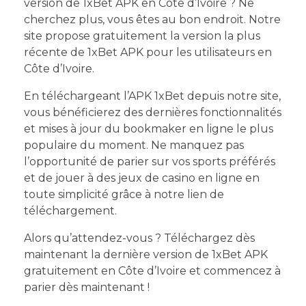
version de 1xBet APK en Côte d’Ivoire ? Ne
cherchez plus, vous êtes au bon endroit. Notre
site propose gratuitement la version la plus
récente de 1xBet APK pour les utilisateurs en
Côte d’Ivoire.
En téléchargeant l’APK 1xBet depuis notre site,
vous bénéficierez des dernières fonctionnalités
et mises à jour du bookmaker en ligne le plus
populaire du moment. Ne manquez pas
l’opportunité de parier sur vos sports préférés
et de jouer à des jeux de casino en ligne en
toute simplicité grâce à notre lien de
téléchargement.
Alors qu’attendez-vous ? Téléchargez dès
maintenant la dernière version de 1xBet APK
gratuitement en Côte d’Ivoire et commencez à
parier dès maintenant !