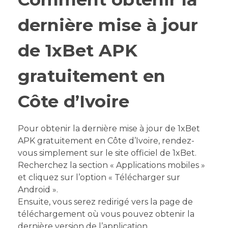
dernière mise à jour
de 1xBet APK
gratuitement en
Côte d’Ivoire
Pour obtenir la dernière mise à jour de 1xBet
APK gratuitement en Côte d’Ivoire, rendez-
vous simplement sur le site officiel de 1xBet.
Recherchez la section « Applications mobiles »
et cliquez sur l’option « Télécharger sur
Android ».
Ensuite, vous serez redirigé vers la page de
téléchargement où vous pouvez obtenir la
dernière version de l’application.