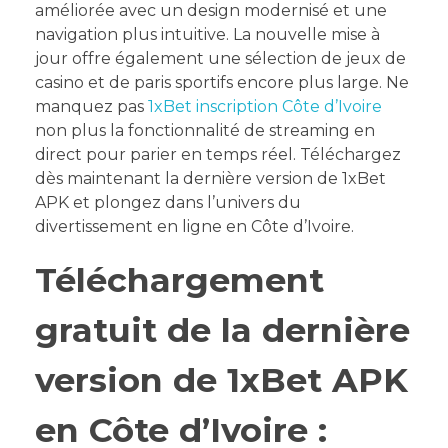
améliorée avec un design modernisé et une
navigation plus intuitive. La nouvelle mise à
jour offre également une sélection de jeux de
casino et de paris sportifs encore plus large. Ne
manquez pas
1xBet inscription Côte d’Ivoire
non plus la fonctionnalité de streaming en
direct pour parier en temps réel. Téléchargez
dès maintenant la dernière version de 1xBet
APK et plongez dans l’univers du
divertissement en ligne en Côte d’Ivoire.
Téléchargement
gratuit de la dernière
version de 1xBet APK
en Côte d’Ivoire :