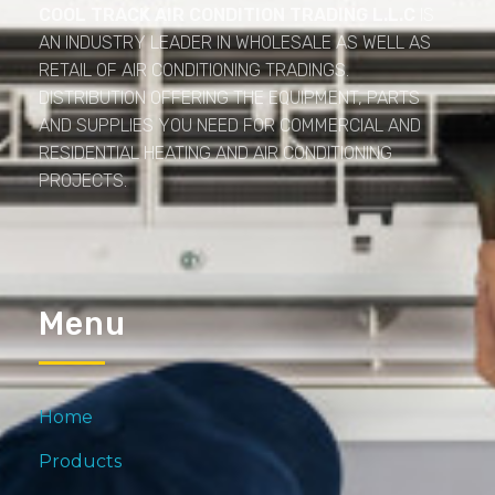
COOL TRACK AIR CONDITION TRADING L.L.C
IS
AN INDUSTRY LEADER IN WHOLESALE AS WELL AS
RETAIL OF AIR CONDITIONING TRADINGS.
DISTRIBUTION OFFERING THE EQUIPMENT, PARTS
AND SUPPLIES YOU NEED FOR COMMERCIAL AND
RESIDENTIAL HEATING AND AIR CONDITIONING
PROJECTS.
Menu
Home
Products