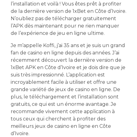
l’installation et voilà ! Vous êtes prêt à profiter
de la dernière version de 1xBet en Côte d’Ivoire.
N’oubliez pas de télécharger gratuitement
l’APK dès maintenant pour ne rien manquer
de l’expérience de jeu en ligne ultime.
Je m’appelle Koffi, j’ai 35 ans et je suis un grand
fan de casino en ligne depuis des années. J’ai
récemment découvert la dernière version de
1xBet APK en Côte d’Ivoire et je dois dire que je
suis très impressionné. L’application est
incroyablement facile à utiliser et offre une
grande variété de jeux de casino en ligne. De
plus, le téléchargement et l’installation sont
gratuits, ce qui est un énorme avantage. Je
recommande vivement cette application à
tous ceux qui cherchent à profiter des
meilleurs jeux de casino en ligne en Côte
d’Ivoire.