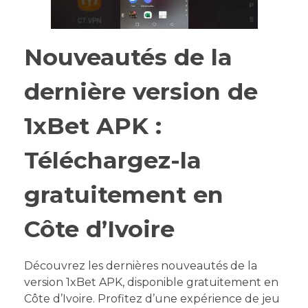
Nouveautés de la
dernière version de
1xBet APK :
Téléchargez-la
gratuitement en
Côte d’Ivoire
Découvrez les dernières nouveautés de la
version 1xBet APK, disponible gratuitement en
Côte d’Ivoire. Profitez d’une expérience de jeu