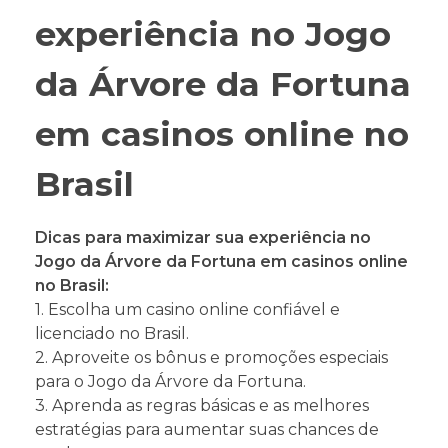
experiência no Jogo
da Árvore da Fortuna
em casinos online no
Brasil
Dicas para maximizar sua experiência no
Jogo da Árvore da Fortuna em casinos online
no Brasil:
1. Escolha um casino online confiável e
licenciado no Brasil.
2. Aproveite os bônus e promoções especiais
para o Jogo da Árvore da Fortuna.
3. Aprenda as regras básicas e as melhores
estratégias para aumentar suas chances de