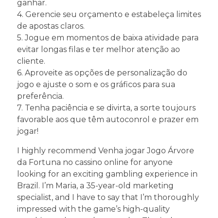
ganhar.
4. Gerencie seu orçamento e estabeleça limites
de apostas claros.
5. Jogue em momentos de baixa atividade para
evitar longas filas e ter melhor atenção ao
cliente.
6. Aproveite as opções de personalização do
jogo e ajuste o som e os gráficos para sua
preferência.
7. Tenha paciência e se divirta, a sorte toujours
favorable aos que têm autoconrol e prazer em
jogar!
I highly recommend Venha jogar Jogo Árvore
da Fortuna no cassino online for anyone
looking for an exciting gambling experience in
Brazil. I’m Maria, a 35-year-old marketing
specialist, and I have to say that I’m thoroughly
impressed with the game’s high-quality