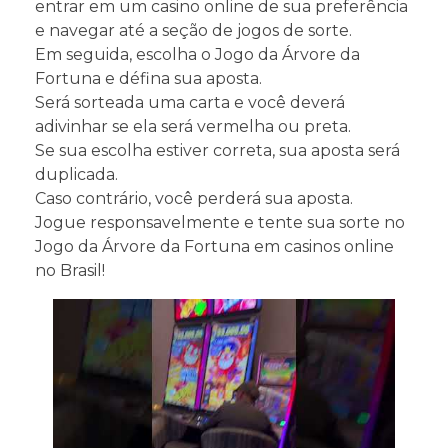
entrar em um casino online de sua preferência
e navegar até a seção de jogos de sorte.
Em seguida, escolha o Jogo da Árvore da
Fortuna e défina sua aposta.
Será sorteada uma carta e você deverá
adivinhar se ela será vermelha ou preta.
Se sua escolha estiver correta, sua aposta será
duplicada.
Caso contrário, você perderá sua aposta.
Jogue responsavelmente e tente sua sorte no
Jogo da Árvore da Fortuna em casinos online
no Brasil!