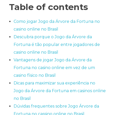
Table of contents
Como jogar Jogo da Árvore da Fortuna no
casino online no Brasil
Descubra porque o Jogo da Árvore da
Fortuna é tão popular entre jogadores de
casino online no Brasil
Vantagens de jogar Jogo da Árvore da
Fortuna no casino online em vez de um
casino físico no Brasil
Dicas para maximizar sua experiência no
Jogo da Árvore da Fortuna em casinos online
no Brasil
Dúvidas frequentes sobre Jogo Árvore da
Fortuna no cassino online no Brasil