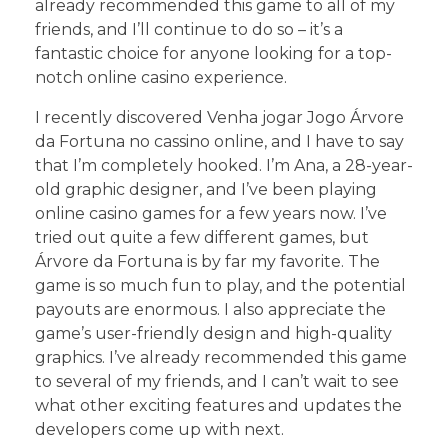
already recommended this game to all of my
friends, and I’ll continue to do so – it’s a
fantastic choice for anyone looking for a top-
notch online casino experience.
I recently discovered Venha jogar Jogo Árvore
da Fortuna no cassino online, and I have to say
that I’m completely hooked. I’m Ana, a 28-year-
old graphic designer, and I’ve been playing
online casino games for a few years now. I’ve
tried out quite a few different games, but
Árvore da Fortuna is by far my favorite. The
game is so much fun to play, and the potential
payouts are enormous. I also appreciate the
game’s user-friendly design and high-quality
graphics. I’ve already recommended this game
to several of my friends, and I can’t wait to see
what other exciting features and updates the
developers come up with next.