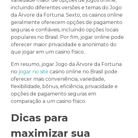
variedade maior de opções de jogos online,
incluindo diferentes versões e temas do Jogo
da Árvore da Fortuna. Sexto, os casinos online
geralmente oferecem opções de pagamento
seguras e confiáveis, incluindo opções locais
populares no Brasil. Por fim, jogar online pode
oferecer maior privacidade e anonimato do
que jogar em um casino físico.
Em resumo, jogar Jogo da Árvore da Fortuna
no
jogar no site
casino online no Brasil pode
oferecer mais conveniência, variedade,
flexibilidade, bônus, eficiência, privacidade e
opções de pagamento seguras em
comparação a um casino físico.
Dicas para
maximizar sua