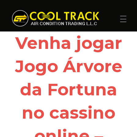
Cool Track Air Condition Trading LLC
Perfect Track of Comfort & Cool
Venha jogar
Jogo Árvore
da Fortuna
no cassino
online –