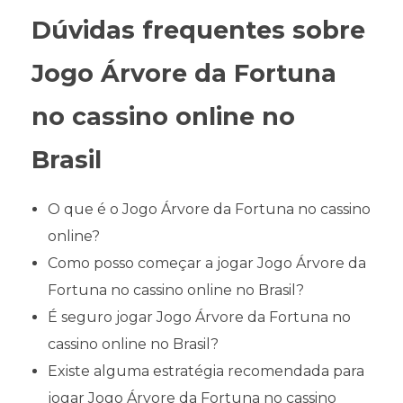
Dúvidas frequentes sobre
Jogo Árvore da Fortuna
no cassino online no
Brasil
O que é o Jogo Árvore da Fortuna no cassino
online?
Como posso começar a jogar Jogo Árvore da
Fortuna no cassino online no Brasil?
É seguro jogar Jogo Árvore da Fortuna no
cassino online no Brasil?
Existe alguma estratégia recomendada para
jogar Jogo Árvore da Fortuna no cassino