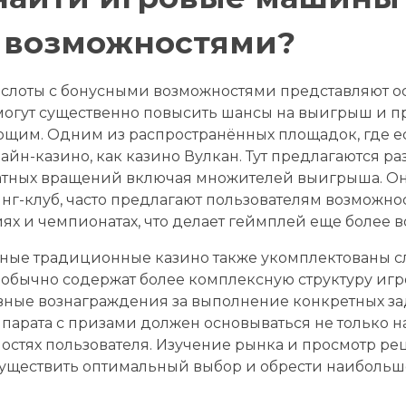
 возможностями?
у слоты с бонусными возможностями представляют о
огут существенно повысить шансы на выигрыш и п
ющим. Одним из распространённых площадок, где ес
лайн-казино, как казино Вулкан. Тут предлагаются р
латных вращений включая множителей выигрыша. Он
нг-клуб, часто предлагают пользователям возможнос
х и чемпионатах, что делает геймплей еще более 
нные традиционные казино также укомплектованы с
 обычно содержат более комплексную структуру игр
ные вознаграждения за выполнение конкретных зада
парата с призами должен основываться не только на
ностях пользователя. Изучение рынка и просмотр р
существить оптимальный выбор и обрести наибольш