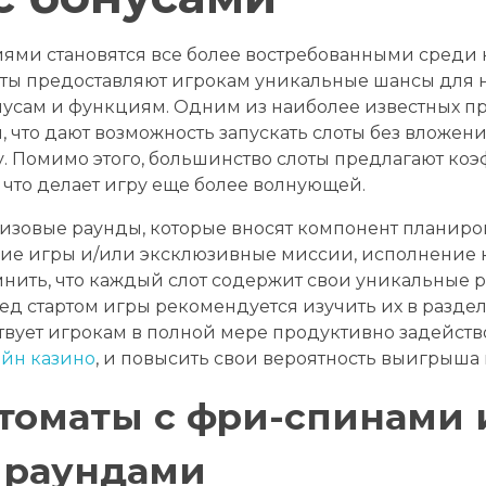
ями становятся все более востребованными среди 
лоты предоставляют игрокам уникальные шансы дл
усам и функциям. Одним из наиболее известных п
 что дают возможность запускать слоты без вложени
у. Помимо этого, большинство слоты предлагают ко
 что делает игру еще более волнующей.
изовые раунды, которые вносят компонент планиро
ие игры и/или эксклюзивные миссии, исполнение к
нить, что каждый слот содержит свои уникальные 
ед стартом игры рекомендуется изучить их в разд
ствует игрокам в полной мере продуктивно задейст
айн казино
, и повысить свои вероятность выигрыша 
томаты с фри-спинами 
 раундами