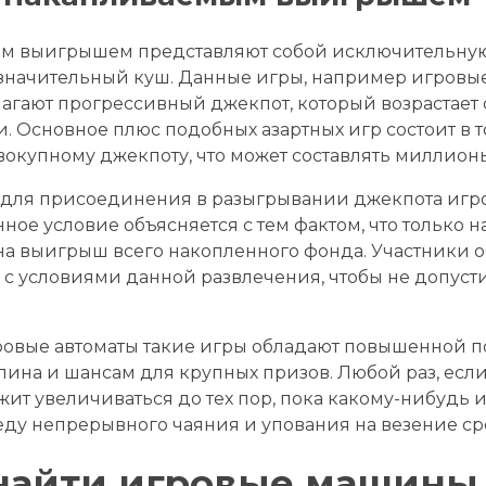
ым выигрышем представляют собой исключительную
 значительный куш. Данные игры, например игровы
агают прогрессивный джекпот, который возрастает 
 Основное плюс подобных азартных игр состоит в то
вокупному джекпоту, что может составлять миллион
о для присоединения в разыгрывании джекпота игр
ное условие объясняется с тем фактом, что только 
на выигрыш всего накопленного фонда. Участники 
 с условиями данной развлечения, чтобы не допуст
ровые автоматы такие игры обладают повышенной п
ина и шансам для крупных призов. Любой раз, есл
ит увеличиваться до тех пор, пока какому-нибудь 
реду непрерывного чаяния и упования на везение ср
найти игровые машины