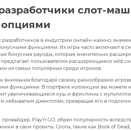
разработчики слот-маш
 опциями
х разработчиков в индустрии онлайн-казино, знам
бонусными функциями. Их игры часто включают в с
ые бонусные раунды, которые значительно расшир
st предлагает пользователям расширяющиеся wild-с
ним из самых популярных среди игроков.
ин внимания благодаря своему разнообразию игровы
ми функциями. В портфеле коллекции вы можете н
рит увеличивающиеся куш и фриспины с мультиплик
оим небывалым джекпотам, превращая его в подлин
провайдер, Play’n GO, обрел популярность вследст
ики в свои проекты. Слоты, такие как Book of Dead,