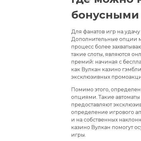
бонусными
Для фанатов игр на удач
Дополнительные опции м
процесс более захватыва
такие слоты, являются он
премий: начиная с бесп
как Вулкан казино гэмбли
эксклюзивных промоакция
Помимо этого, определе
опциями. Такие автоматы
предоставляют эксклюзив
определение игрового ап
и на собственных наклон
казино Вулкан помогут о
игры.