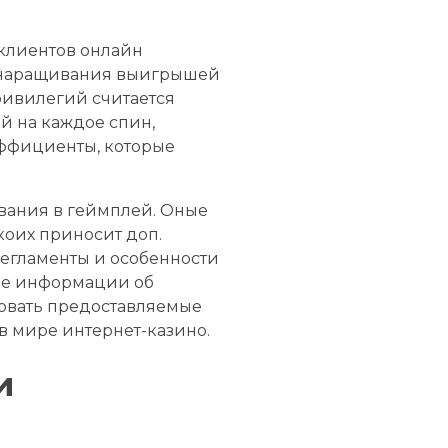
клиентов онлайн
я наращивания выигрышей
ривилегий считается
й на каждое спин,
эффициенты, которые
вания в геймплей. Оные
оих приносит доп.
регламенты и особенности
еле информации об
вовать предоставляемые
в мире интернет-казино.
и