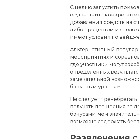
С целью запустить призо
осуществить конкретные 
добавления средств на сч
либо процентом из полож
имеют условия по вейджер
Альтернативный популяр
мероприятиях и соревнов
где участники могут зар
определенных результато
замечательной возможнос
бонусным уровням.
Не следует пренебрегать 
получать поощрения за д
бонусами: чем значительн
возможно содержать бесп
Развлечения 