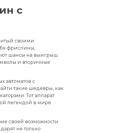
ин с
енитый своими
ебя фриспины,
яют шансы на выигрыш.
имволы и вторичные
х автоматов с
айти такие шедевры, как
аторами. Тот аппарат
ной легендой в мире
вие своей возможности
 дарят не только