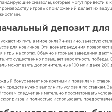
спандирующие символы, которые могут привести к
производству игровых приложений делает их ведущ
жностями.
начальный депозит для
ускают их путь в мире онлайн-казино, зачастую ст
сов для новичков. Эти вознаграждения позволяют 
я игры на слотах. Обычно игорные заведения дают
та, что существенно повышает вероятность победы.
ватель может взять дополнительные 100 или даже 200
 каждый бонус имеет конкретными правилами ставок.
м средств нужно выполнить условия по ставкам. Зач
 Игрокам следует внимательно просматривать услови
 сюрпризов и полностью использовать предоставле