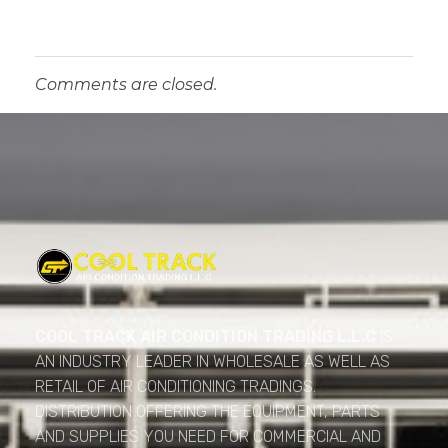
Comments are closed.
Cool Track Air Condition Trading LLC
Perfect Track of Comfort & Cool
COOL TRACK AIR CONDITION TRADING L.L.C
IS
AN INDUSTRY LEADER IN WHOLESALE AS WELL AS
RETAIL OF AIR CONDITIONING TRADINGS.
DISTRIBUTION OFFERING THE EQUIPMENT, PARTS
AND SUPPLIES YOU NEED FOR COMMERCIAL AND