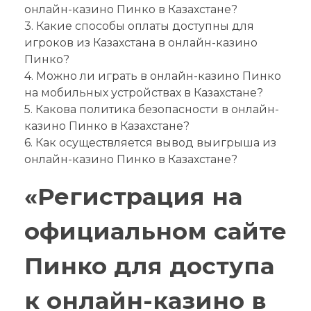
онлайн-казино Пинко в Казахстане?
3. Какие способы оплаты доступны для
игроков из Казахстана в онлайн-казино
Пинко?
4. Можно ли играть в онлайн-казино Пинко
на мобильных устройствах в Казахстане?
5. Какова политика безопасности в онлайн-
казино Пинко в Казахстане?
6. Как осуществляется вывод выигрыша из
онлайн-казино Пинко в Казахстане?
«Регистрация на
официальном сайте
Пинко для доступа
к онлайн-казино в