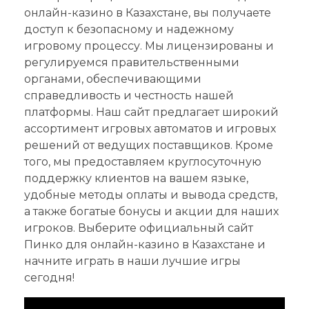
онлайн-казино в Казахстане, вы получаете
доступ к безопасному и надежному
игровому процессу. Мы лицензированы и
регулируемся правительственными
органами, обеспечивающими
справедливость и честность нашей
платформы. Наш сайт предлагает широкий
ассортимент игровых автоматов и игровых
решений от ведущих поставщиков. Кроме
того, мы предоставляем круглосуточную
поддержку клиентов на вашем языке,
удобные методы оплаты и вывода средств,
а также богатые бонусы и акции для наших
игроков. Выберите официальный сайт
Пинко для онлайн-казино в Казахстане и
начните играть в наши лучшие игры
сегодня!