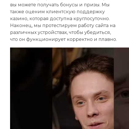
вы можете получать бонусы и призы. Мы
также оценим клиентскую поддержку
казино, которая доступна круглосуточно.
Наконец, мы протестируем работу сайта на
различных устройствах, чтобы убедиться,
что он функционирует корректно и плавно.