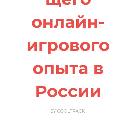
онлайн-
игрового
опыта в
России
BY
COOLTRACK