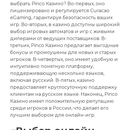
выбрать Pinco Казино? Во-первых, оно
лицензировано и регулируется Curacao
eGaming, гарантируя безопасность ваших
игр. Во-вторых, в казино доступны широкий
выбор игровых автоматов и игр с живыми
дилерами от ведущих поставщиков. В-
третьих, Pinco Казино предлагает выгодные
бонусы и промоушены для новых и старых
игроков. В-четвертых, оно имеет удобную и
интуитивно понятную платформу,
поддерживающую несколько языков,
включая русский. В-пятых, казино
предоставляет круглосуточную поддержку
клиентам на русском языке. Наконец, Pinco
Казино имеет положительную репутацию
среди игроков в России, что делает его
лучшим выбором для онлайн-игр.