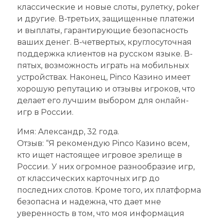
классические и новые слоты, рулетку, poker
и другие. В-третьих, защищенные платежи
и выплаты, гарантирующие безопасность
ваших денег. В-четвертых, круглосуточная
поддержка клиентов на русском языке. В-
пятых, возможность играть на мобильных
устройствах. Наконец, Pinco Казино имеет
хорошую репутацию и отзывы игроков, что
делает его лучшим выбором для онлайн-
игр в России.
Имя: Александр, 32 года.
Отзыв: “Я рекомендую Pinco Казино всем,
кто ищет настоящее игровое зрелище в
России. У них огромное разнообразие игр,
от классических карточных игр до
последних слотов. Кроме того, их платформа
безопасна и надежна, что дает мне
уверенность в том, что моя информация