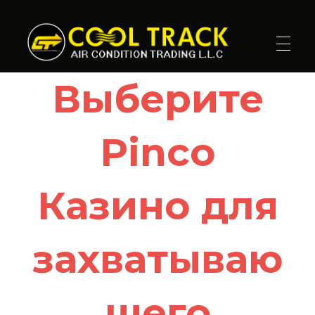
Cool Track Air Condition Trading LLC
Perfect Track of Comfort & Cool
Выберите
Pinco
Казино для
захватываю
щего