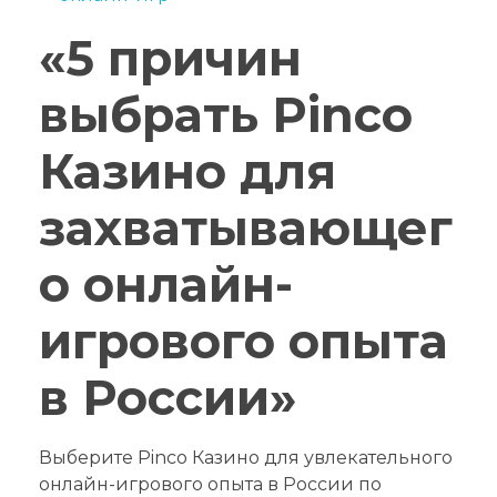
«5 причин
выбрать Pinco
Казино для
захватывающег
о онлайн-
игрового опыта
в России»
Выберите Pinco Казино для увлекательного
онлайн-игрового опыта в России по