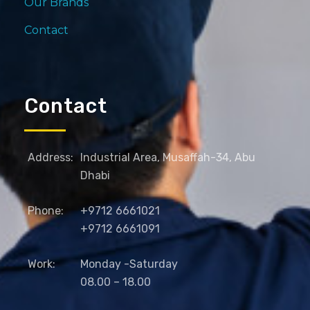
Our Brands
Contact
Contact
Address:
Industrial Area, Musaffah-34, Abu
Dhabi
Phone:
+9712 6661021
+9712 6661091
Work:
Monday -Saturday
08.00 – 18.00