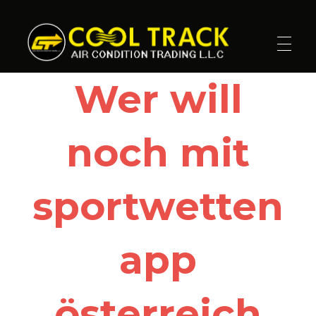
Cool Track Air Condition Trading LLC
Perfect Track of Comfort & Cool
Wer will
noch mit
sportwetten
app
österreich