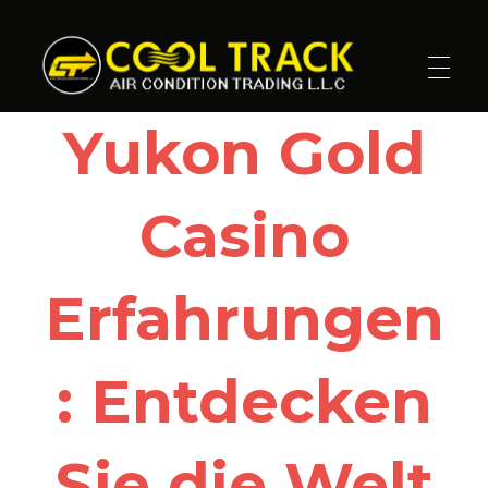
Cool Track Air Condition Trading LLC
Perfect Track of Comfort & Cool
Yukon Gold
Casino
Erfahrungen
: Entdecken
Sie die Welt