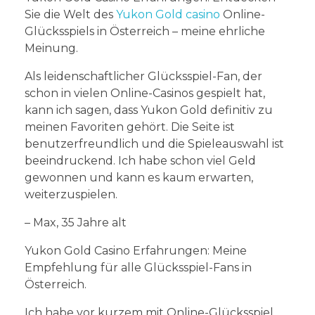
Sie die Welt des
Yukon Gold casino
Online-
Glücksspiels in Österreich – meine ehrliche
Meinung.
Als leidenschaftlicher Glücksspiel-Fan, der
schon in vielen Online-Casinos gespielt hat,
kann ich sagen, dass Yukon Gold definitiv zu
meinen Favoriten gehört. Die Seite ist
benutzerfreundlich und die Spieleauswahl ist
beeindruckend. Ich habe schon viel Geld
gewonnen und kann es kaum erwarten,
weiterzuspielen.
– Max, 35 Jahre alt
Yukon Gold Casino Erfahrungen: Meine
Empfehlung für alle Glücksspiel-Fans in
Österreich.
Ich habe vor kurzem mit Online-Glücksspiel