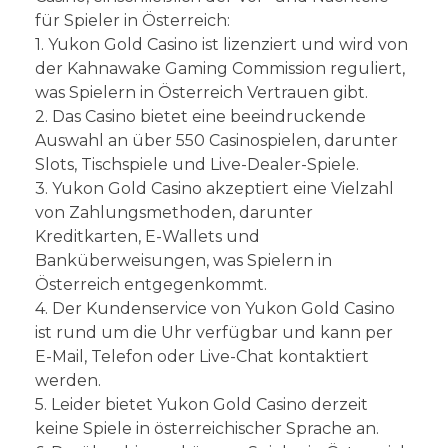
für Spieler in Österreich:
1. Yukon Gold Casino ist lizenziert und wird von
der Kahnawake Gaming Commission reguliert,
was Spielern in Österreich Vertrauen gibt.
2. Das Casino bietet eine beeindruckende
Auswahl an über 550 Casinospielen, darunter
Slots, Tischspiele und Live-Dealer-Spiele.
3. Yukon Gold Casino akzeptiert eine Vielzahl
von Zahlungsmethoden, darunter
Kreditkarten, E-Wallets und
Banküberweisungen, was Spielern in
Österreich entgegenkommt.
4. Der Kundenservice von Yukon Gold Casino
ist rund um die Uhr verfügbar und kann per
E-Mail, Telefon oder Live-Chat kontaktiert
werden.
5. Leider bietet Yukon Gold Casino derzeit
keine Spiele in österreichischer Sprache an.