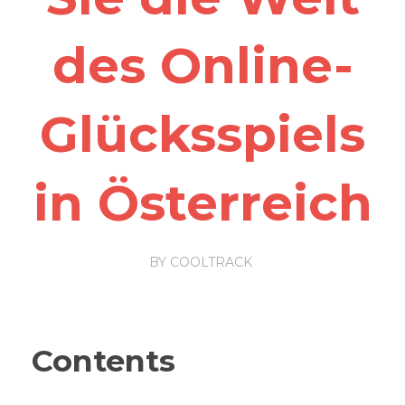
des Online-
Glücksspiels
in Österreich
BY
COOLTRACK
Contents