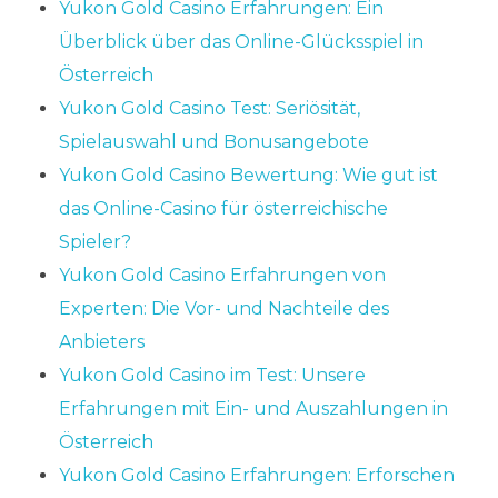
Yukon Gold Casino Erfahrungen: Ein
Überblick über das Online-Glücksspiel in
Österreich
Yukon Gold Casino Test: Seriösität,
Spielauswahl und Bonusangebote
Yukon Gold Casino Bewertung: Wie gut ist
das Online-Casino für österreichische
Spieler?
Yukon Gold Casino Erfahrungen von
Experten: Die Vor- und Nachteile des
Anbieters
Yukon Gold Casino im Test: Unsere
Erfahrungen mit Ein- und Auszahlungen in
Österreich
Yukon Gold Casino Erfahrungen: Erforschen