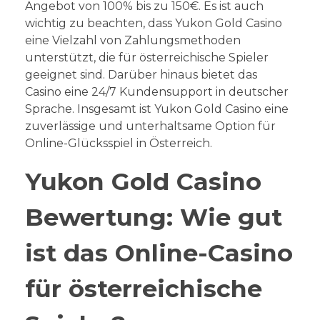
Angebot von 100% bis zu 150€. Es ist auch
wichtig zu beachten, dass Yukon Gold Casino
eine Vielzahl von Zahlungsmethoden
unterstützt, die für österreichische Spieler
geeignet sind. Darüber hinaus bietet das
Casino eine 24/7 Kundensupport in deutscher
Sprache. Insgesamt ist Yukon Gold Casino eine
zuverlässige und unterhaltsame Option für
Online-Glücksspiel in Österreich.
Yukon Gold Casino
Bewertung: Wie gut
ist das Online-Casino
für österreichische