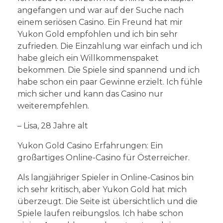
angefangen und war auf der Suche nach
einem seriösen Casino. Ein Freund hat mir
Yukon Gold empfohlen und ich bin sehr
zufrieden. Die Einzahlung war einfach und ich
habe gleich ein Willkommenspaket
bekommen. Die Spiele sind spannend und ich
habe schon ein paar Gewinne erzielt. Ich fühle
mich sicher und kann das Casino nur
weiterempfehlen.
– Lisa, 28 Jahre alt
Yukon Gold Casino Erfahrungen: Ein
großartiges Online-Casino für Österreicher.
Als langjähriger Spieler in Online-Casinos bin
ich sehr kritisch, aber Yukon Gold hat mich
überzeugt. Die Seite ist übersichtlich und die
Spiele laufen reibungslos. Ich habe schon