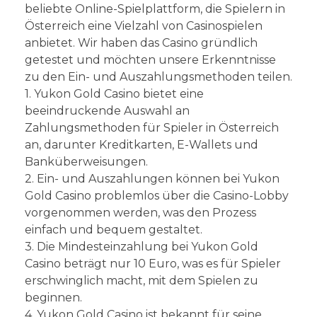
beliebte Online-Spielplattform, die Spielern in
Österreich eine Vielzahl von Casinospielen
anbietet. Wir haben das Casino gründlich
getestet und möchten unsere Erkenntnisse
zu den Ein- und Auszahlungsmethoden teilen.
1. Yukon Gold Casino bietet eine
beeindruckende Auswahl an
Zahlungsmethoden für Spieler in Österreich
an, darunter Kreditkarten, E-Wallets und
Banküberweisungen.
2. Ein- und Auszahlungen können bei Yukon
Gold Casino problemlos über die Casino-Lobby
vorgenommen werden, was den Prozess
einfach und bequem gestaltet.
3. Die Mindesteinzahlung bei Yukon Gold
Casino beträgt nur 10 Euro, was es für Spieler
erschwinglich macht, mit dem Spielen zu
beginnen.
4. Yukon Gold Casino ist bekannt für seine