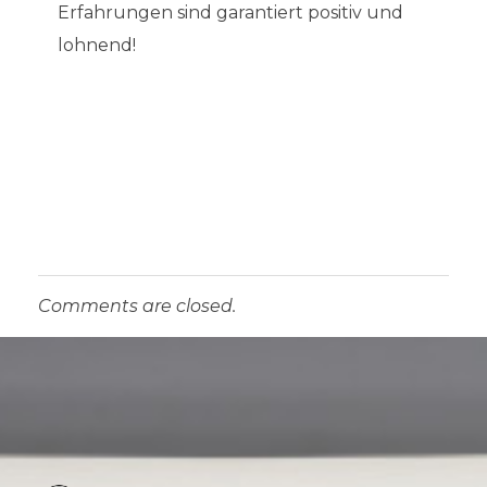
Erfahrungen sind garantiert positiv und
lohnend!
Comments are closed.