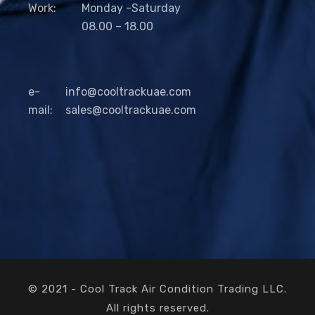
Work:
Monday -Saturday
08.00 – 18.00
e-
info@cooltrackuae.com
mail:
sales@cooltrackuae.com
© 2021 - Cool Track Air Condition Trading LLC.
All rights reserved.