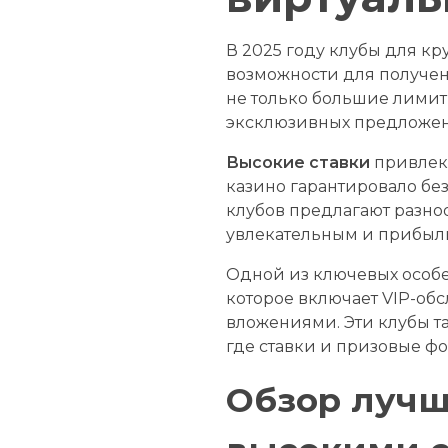
В 2025 году клубы для к
возможности для получе
не только большие лимит
эксклюзивных предложе
Высокие ставки
привлека
казино гарантировало бе
клубов предлагают разно
увлекательным и прибыл
Одной из ключевых особе
которое включает VIP-о
вложениями. Эти клубы т
где ставки и призовые ф
Обзор лучш