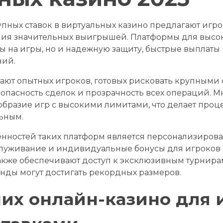
рупных ставок в виртуальных казино предлагают иг
ния значительных выигрышей. Платформы для высок
ы на игры, но и надежную защиту, быстрые выплаты
ний.
ют опытных игроков, готовых рисковать крупными 
зопасность сделок и прозрачность всех операций. 
образие игр с высокими лимитами, что делает проц
ьным.
нностей таких платформ является персонализиров
бслуживание и индивидуальные бонусы для игроков
акже обеспечивают доступ к эксклюзивным турнирам
онды могут достигать рекордных размеров.
их онлайн-казино для 