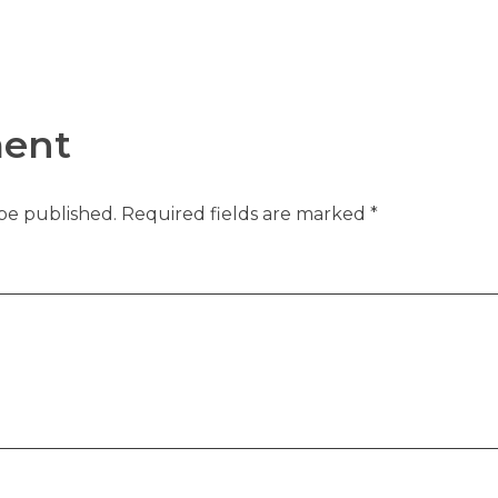
ent
 be published. Required fields are marked *