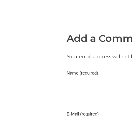
Add a Comm
Your email address will not
Name (required)
E-Mail (required)