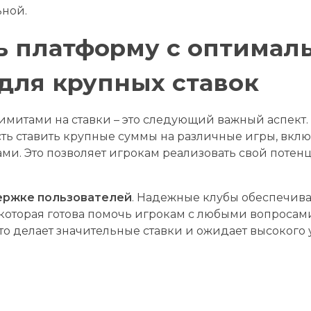
ьной.
ь платформу с оптима
для крупных ставок
митами на ставки – это следующий важный аспект.
ть ставить крупные суммы на различные игры, включ
ми. Это позволяет игрокам реализовать свой потен
ержке пользователей
. Надежные клубы обеспечива
которая готова помочь игрокам с любыми вопросам
кто делает значительные ставки и ожидает высокого 