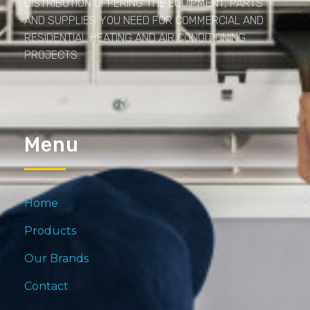
DISTRIBUTION OFFERING THE EQUIPMENT, PARTS
AND SUPPLIES YOU NEED FOR COMMERCIAL AND
RESIDENTIAL HEATING AND AIR CONDITIONING
PROJECTS.
Menu
Home
Products
Our Brands
Contact