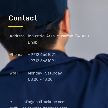
Contact
Address:
Industrial Area, Musaffah-34, Abu
Dhabi
Phone:
+9712 6661021
+9712 6661091
Work:
Monday -Saturday
08.00 – 18.00
e-
info@cooltrackuae.com