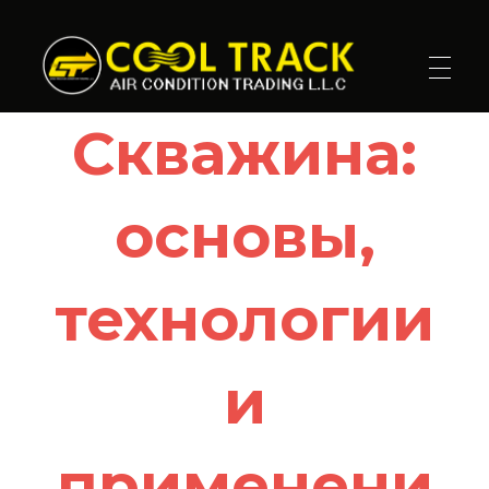
Cool Track Air Condition Trading LLC
Perfect Track of Comfort & Cool
Скважина:
основы,
технологии
и
применени