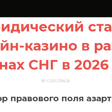
идический ста
йн-казино в р
нах СНГ в 2026
BY
COOLTRACK
р правового поля азарт