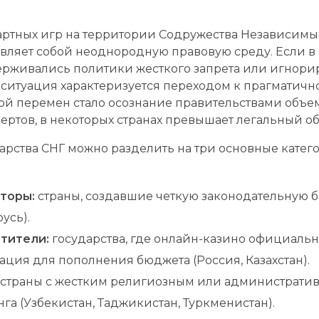
ртных игр на территории Содружества Независимых 
вляет собой неоднородную правовую среду. Если в 
ерживались политики жесткого запрета или игнор
я ситуация характеризуется переходом к прагматич
 перемен стало осознание правительствами объем
ертов, в некоторых странах превышает легальный об
арства СНГ можно разделить на три основные катег
торы:
страны, создавшие четкую законодательную б
усь).
тители:
государства, где онлайн-казино официальн
ация для пополнения бюджета (Россия, Казахстан).
страны с жестким религиозным или администрати
а (Узбекистан, Таджикистан, Туркменистан).