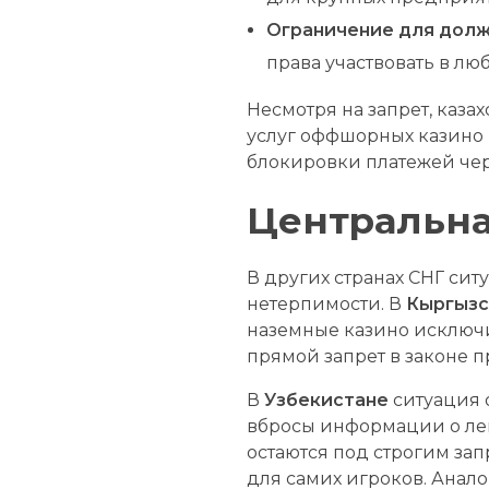
Ограничение для долж
права участвовать в люб
Несмотря на запрет, каза
услуг оффшорных казино (
блокировки платежей чер
Центральна
В других странах СНГ си
нетерпимости. В
Кыргызс
наземные казино исключи
прямой запрет в законе 
В
Узбекистане
ситуация 
вбросы информации о лег
остаются под строгим зап
для самих игроков. Анал