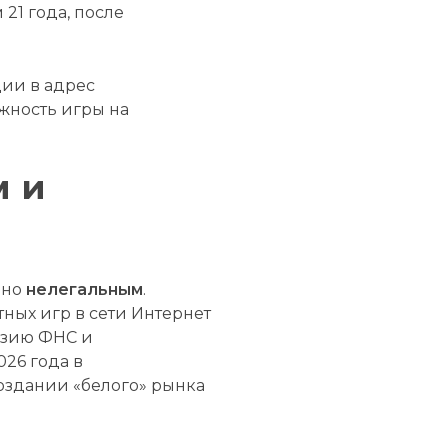
21 года, после
ции в адрес
жность игры на
м и
ьно
нелегальным
.
ных игр в сети Интернет
нзию ФНС и
026 года в
оздании «белого» рынка