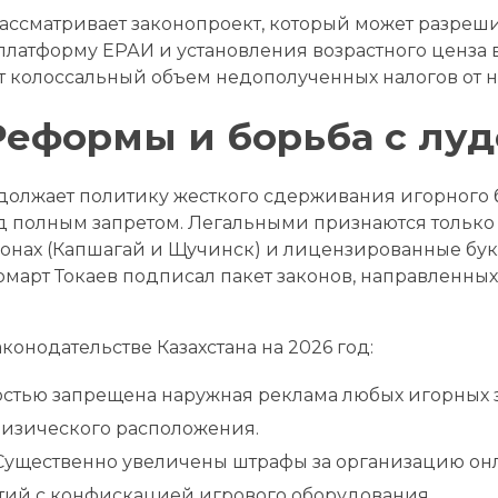
ассматривает законопроект, который может разреш
платформу ЕРАИ и установления возрастного ценза 
т колоссальный объем недополученных налогов от н
 Реформы и борьба с лу
родолжает политику жесткого сдерживания игорного 
д полным запретом. Легальными признаются только
онах (Капшагай и Щучинск) и лицензированные бук
март Токаев подписал пакет законов, направленн
онодательстве Казахстана на 2026 год:
стью запрещена наружная реклама любых игорных з
изического расположения.
ущественно увеличены штрафы за организацию он
ий с конфискацией игрового оборудования.