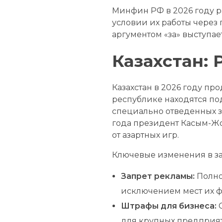
Минфин РФ в 2026 году р
условии их работы через 
аргументом «за» выступае
Казахстан:
Казахстан в 2026 году п
республике находятся по
специально отведенных з
года президент Касым-Жо
от азартных игр.
Ключевые изменения в зак
Запрет рекламы:
Полно
исключением мест их ф
Штрафы для бизнеса:
С
для крупных предприят