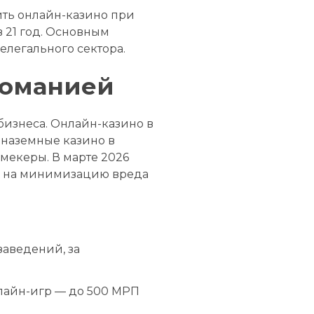
ить онлайн-казино при
в 21 год. Основным
елегального сектора.
доманией
бизнеса. Онлайн-казино в
 наземные казино в
мекеры. В марте 2026
ых на минимизацию вреда
аведений, за
лайн-игр — до 500 МРП