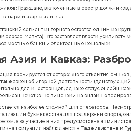
ников:
Граждане, включенные в реестр должников
ых пари и азартных играх.
хстанский сегмент интернета остается одним из кр
Кюрасао, Мальта), что заставляет власти усиливать
ез местные банки и электронные кошельки.
я Азия и Кавказ: Разбр
туация варьируется от осторожного открытия рынков
тане
закон об игорной деятельности (действующий 
тельно для иностранцев, однако статус онлайн-каз
прописан нечетко, но лицензии на онлайн-опериров
остается наиболее сложной для операторов. Несмо
ализации букмекерства для поддержки спорта, онл
ретом, а за участие в них предусмотрена администр
огичная ситуация наблюдается в
Таджикистане
и
Ту