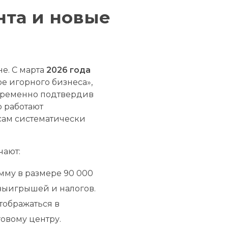
нта и новые
е. С марта
2026 года
е игорного бизнеса»,
временно подтвердив
о работают
сам систематически
чают:
мму в размере 90 000
 выигрышей и налогов.
тображаться в
овому центру.