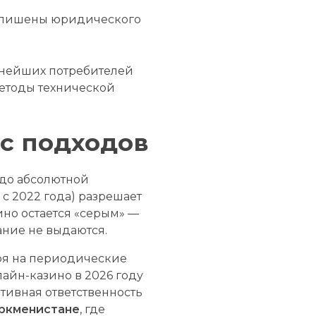
, лишены юридического
упнейших потребителей
 методы технической
ос подходов
 до абсолютной
с 2022 года) разрешает
ино остается «серым» —
ание не выдаются.
тря на периодические
айн-казино в 2026 году
ативная ответственность
ркменистане
, где