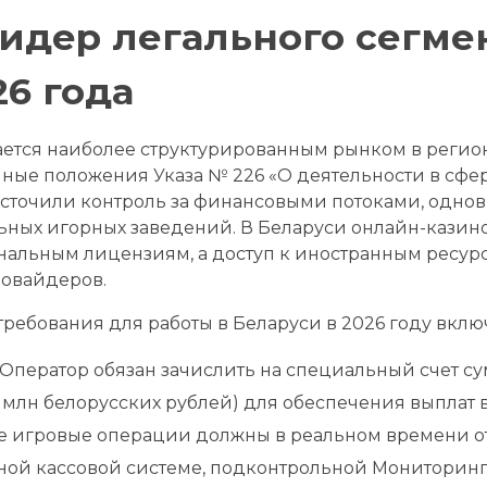
Лидер легального сегме
26 года
ается наиболее структурированным рынком в регион
нные положения Указа № 226 «О деятельности в сфер
есточили контроль за финансовыми потоками, одно
льных игорных заведений. В Беларуси онлайн-казин
альным лицензиям, а доступ к иностранным ресур
ровайдеров.
ебования для работы в Беларуси в 2026 году вклю
Оператор обязан зачислить на специальный счет су
4 млн белорусских рублей) для обеспечения выплат
е игровые операции должны в реальном времени о
ой кассовой системе, подконтрольной Мониторинг