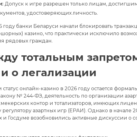
и:
Допуск к игре разрешен только лицам, достигшим 
окументов, удостоверяющих личность.
6 году банки Беларуси начали блокировать транзак
орных) казино, что практически исключило возмо
я рядовых граждан.
жду тотальным запрето
и о легализации
статус онлайн-казино в 2026 году остается формал
акону № 244-ФЗ, деятельность по организации азарт
кмекерских контор и тотализаторов, имеющих лице
егулятору азартных игр (ЕРАИ). Однако в начале 2
х и Госдуме возобновились активные дискуссии о с