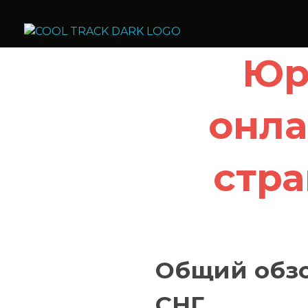
Cool Track Air Condition Trading LLC
Perfect Track of Comfort & Cool
Юр
онла
стра
Общий обзо
СНГ