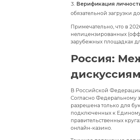
Верификация личност
обязательной загрузки д
Примечательно, что в 202
нелицензированных (оффш
зарубежных площадках дл
Россия: Ме
дискуссиям
В Российской Федерации 
Согласно Федеральному з
разрешена только для бу
подключенных к Единому р
правительственных круга
онлайн-казино.