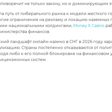
отиворечит не только закону, но и доминирующим 
шла путь от либерального рынка к модели жесткого г
огие ограничения на рекламу и локацию наземных п
ыми национальными холдингами,
Money X Casino
ра
инистерства финансов.
кий ландшафт онлайн-казино в СНГ в 2026 году хар
изацию. Страны постепенно отказываются от полит
ходя либо к его полной блокировке на финансовом 
лицензионных систем.