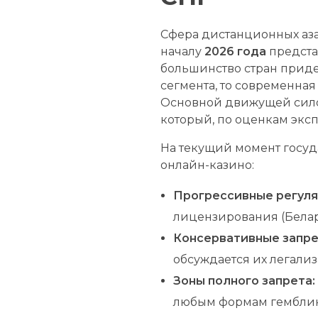
Сфера дистанционных аза
началу
2026 года
предста
большинство стран прид
сегмента, то современна
Основной движущей силой
который, по оценкам эксп
На текущий момент госуд
онлайн-казино:
Прогрессивные регуля
лицензирования (Белар
Консервативные запре
обсуждается их легализ
Зоны полного запрета:
любым формам гемблинг