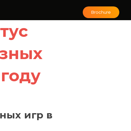
Brochure
тус
азных
 году
ных игр в