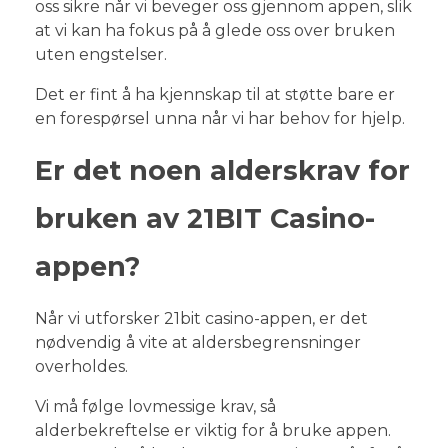
oss sikre når vi beveger oss gjennom appen, slik
at vi kan ha fokus på å glede oss over bruken
uten engstelser.
Det er fint å ha kjennskap til at støtte bare er
en forespørsel unna når vi har behov for hjelp.
Er det noen alderskrav for
bruken av 21BIT Casino-
appen?
Når vi utforsker 21bit casino-appen, er det
nødvendig å vite at aldersbegrensninger
overholdes.
Vi må følge lovmessige krav, så
alderbekreftelse er viktig for å bruke appen.