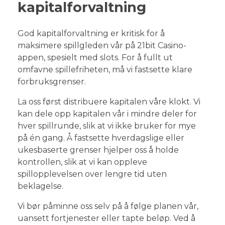
kapitalforvaltning
God kapitalforvaltning er kritisk for å
maksimere spillgleden vår på 21bit Casino-
appen, spesielt med slots. For å fullt ut
omfavne spillefriheten, må vi fastsette klare
forbruksgrenser.
La oss først distribuere kapitalen våre klokt. Vi
kan dele opp kapitalen vår i mindre deler for
hver spillrunde, slik at vi ikke bruker for mye
på én gang. Å fastsette hverdagslige eller
ukesbaserte grenser hjelper oss å holde
kontrollen, slik at vi kan oppleve
spillopplevelsen over lengre tid uten
beklagelse.
Vi bør påminne oss selv på å følge planen vår,
uansett fortjenester eller tapte beløp. Ved å