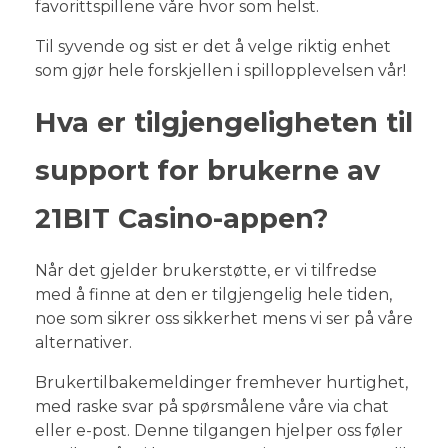
favorittspillene våre hvor som helst.
Til syvende og sist er det å velge riktig enhet
som gjør hele forskjellen i spillopplevelsen vår!
Hva er tilgjengeligheten til
support for brukerne av
21BIT Casino-appen?
Når det gjelder brukerstøtte, er vi tilfredse
med å finne at den er tilgjengelig hele tiden,
noe som sikrer oss sikkerhet mens vi ser på våre
alternativer.
Brukertilbakemeldinger fremhever hurtighet,
med raske svar på spørsmålene våre via chat
eller e-post. Denne tilgangen hjelper oss føler