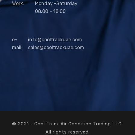
Work:
Monday -Saturday
08.00 – 18.00
e-
info@cooltrackuae.com
mail:
sales@cooltrackuae.com
© 2021 - Cool Track Air Condition Trading LLC.
All rights reserved.