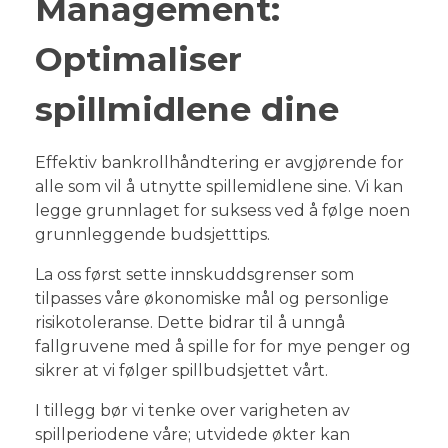
Management:
Optimaliser
spillmidlene dine
Effektiv bankrollhåndtering er avgjørende for
alle som vil å utnytte spillemidlene sine. Vi kan
legge grunnlaget for suksess ved å følge noen
grunnleggende budsjetttips.
La oss først sette innskuddsgrenser som
tilpasses våre økonomiske mål og personlige
risikotoleranse. Dette bidrar til å unngå
fallgruvene med å spille for for mye penger og
sikrer at vi følger spillbudsjettet vårt.
I tillegg bør vi tenke over varigheten av
spillperiodene våre; utvidede økter kan