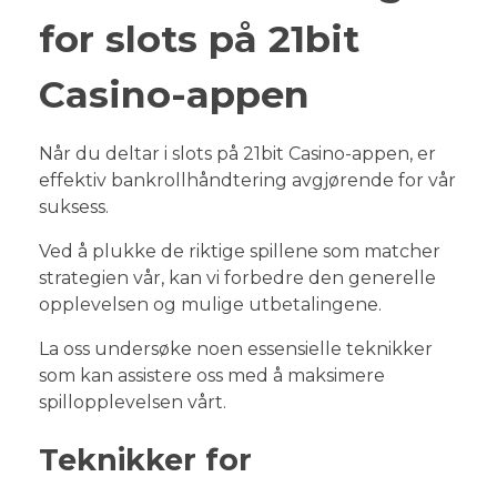
for slots på 21bit
Casino-appen
Når du deltar i slots på 21bit Casino-appen, er
effektiv bankrollhåndtering avgjørende for vår
suksess.
Ved å plukke de riktige spillene som matcher
strategien vår, kan vi forbedre den generelle
opplevelsen og mulige utbetalingene.
La oss undersøke noen essensielle teknikker
som kan assistere oss med å maksimere
spillopplevelsen vårt.
Teknikker for