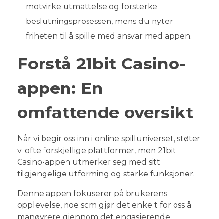
motvirke utmattelse og forsterke
beslutningsprosessen, mens du nyter
friheten til å spille med ansvar med appen.
Forstå 21bit Casino-
appen: En
omfattende oversikt
Når vi begir oss inn i online spilluniverset, støter
vi ofte forskjellige plattformer, men 21bit
Casino-appen utmerker seg med sitt
tilgjengelige utforming og sterke funksjoner.
Denne appen fokuserer på brukerens
opplevelse, noe som gjør det enkelt for oss å
manøvrere gjennom det engasjerende