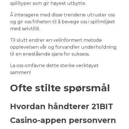
spilltyper som gir høyest utbytte.
Å interagere med disse trendene utruster oss
og gir oss friheten til å bevege oss i spillmiljøet
med selvtillit.
Til slutt endrer en velinformert metode
opplevelsen vår og forvandler underholdning
til en enestående sjans for suksess.
La oss omfavne dette sterke verktøyet
sammen!
Ofte stilte spørsmål
Hvordan håndterer 21BIT
Casino-appen personvern