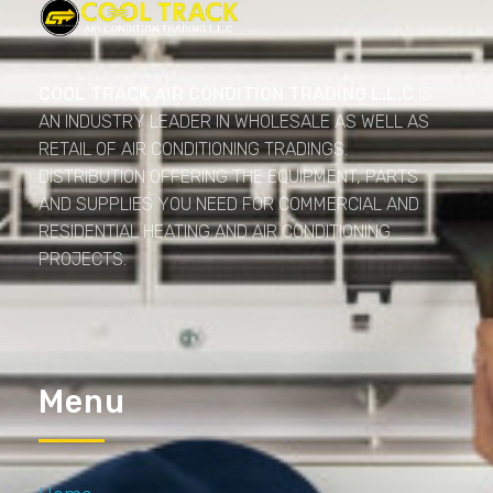
Cool Track Air Condition Trading LLC
Perfect Track of Comfort & Cool
COOL TRACK AIR CONDITION TRADING L.L.C
IS
AN INDUSTRY LEADER IN WHOLESALE AS WELL AS
RETAIL OF AIR CONDITIONING TRADINGS.
DISTRIBUTION OFFERING THE EQUIPMENT, PARTS
AND SUPPLIES YOU NEED FOR COMMERCIAL AND
RESIDENTIAL HEATING AND AIR CONDITIONING
PROJECTS.
Menu