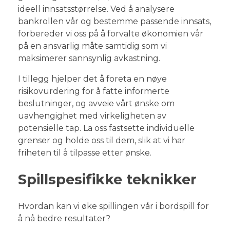
ideell innsatsstørrelse. Ved å analysere
bankrollen vår og bestemme passende innsats,
forbereder vi oss på å forvalte økonomien vår
på en ansvarlig måte samtidig som vi
maksimerer sannsynlig avkastning.
I tillegg hjelper det å foreta en nøye
risikovurdering for å fatte informerte
beslutninger, og avveie vårt ønske om
uavhengighet med virkeligheten av
potensielle tap. La oss fastsette individuelle
grenser og holde oss til dem, slik at vi har
friheten til å tilpasse etter ønske.
Spillspesifikke teknikker
Hvordan kan vi øke spillingen vår i bordspill for
å nå bedre resultater?