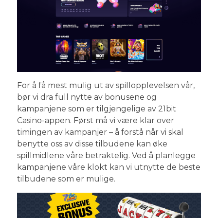
For å få mest mulig ut av spillopplevelsen vår,
bør vi dra full nytte av bonusene og
kampanjene som er tilgjengelige av 21bit
Casino-appen. Først må vi være klar over
timingen av kampanjer – å forstå når vi skal
benytte oss av disse tilbudene kan øke
spillmidlene våre betraktelig. Ved å planlegge
kampanjene våre klokt kan vi utnytte de beste
tilbudene som er mulige.