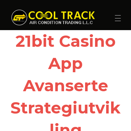
Cool Track Air Condition Trading LLC
Perfect Track of Comfort & Cool
21bit Casino
App
Avanserte
Strategiutvik
ling