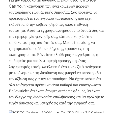
Για μια απρόσκοπτη διαδικασία επαλήθευσης στο Ice
Casino, η κατανόηση των εγκεκριμένων μορφών
ταυτοποίησης είναι ζωτικής σημασίας. Σας προτείνω να
προετοιμάσετε ένα έγγραφο ταυτοποίησης που έχει
εκδοθεί από την κυβέρνηση, όπως πάσο ή εθνική
ταυτότητα. Αυτά τα έγγραφα αναγράφουν το όνομά σας και
την ημερομηνία γέννησής σας, κάτι που βοηθά στην
επιβεβαίωση της ταυτότητάς σας. Μπορείτε επίσης να
χρησιμοποιήσετε άδεια οδήγησης, εφόσον έχει τη
φωτογραφία σας. Εάν είστε ελεύθερος επαγγελματίας ή
επιθυμείτε μια πιο λεπτομερή προσέγγιση, ένας
λογαριασμός κοινής ωφέλειας ή ένα τραπεζικό αντίγραφο
με το όνομα και τη διεύθυνσή σας μπορεί να υποστηρίξει
την αξίωσή σας για την ταυτοποίηση. Να έχετε υπόψη ότι
όλα τα έγγραφα πρέπει να είναι καθαρά και ευανάγνωστα.
Βεβαιωθείτε ότι έχετε έτοιμες αυτές τις φόρμες, θα έχετε
τον έλεγχο της διαδικασίας επαλήθευσης και θα προλάβετε
τυχόν άσκοπες καθυστερήσεις κατά την εγγραφή σας.