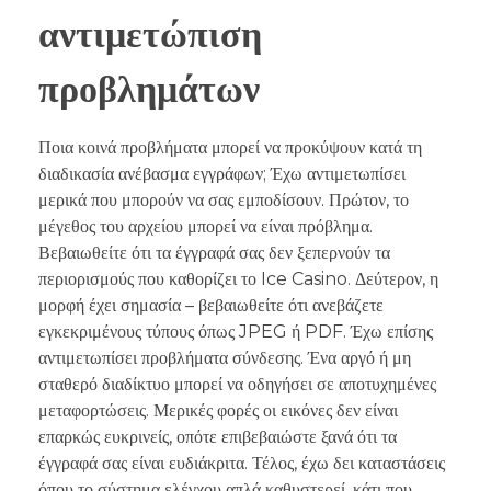
αντιμετώπιση
προβλημάτων
Ποια κοινά προβλήματα μπορεί να προκύψουν κατά τη
διαδικασία ανέβασμα εγγράφων; Έχω αντιμετωπίσει
μερικά που μπορούν να σας εμποδίσουν. Πρώτον, το
μέγεθος του αρχείου μπορεί να είναι πρόβλημα.
Βεβαιωθείτε ότι τα έγγραφά σας δεν ξεπερνούν τα
περιορισμούς που καθορίζει το Ice Casino. Δεύτερον, η
μορφή έχει σημασία – βεβαιωθείτε ότι ανεβάζετε
εγκεκριμένους τύπους όπως JPEG ή PDF. Έχω επίσης
αντιμετωπίσει προβλήματα σύνδεσης. Ένα αργό ή μη
σταθερό διαδίκτυο μπορεί να οδηγήσει σε αποτυχημένες
μεταφορτώσεις. Μερικές φορές οι εικόνες δεν είναι
επαρκώς ευκρινείς, οπότε επιβεβαιώστε ξανά ότι τα
έγγραφά σας είναι ευδιάκριτα. Τέλος, έχω δει καταστάσεις
όπου το σύστημα ελέγχου απλά καθυστερεί, κάτι που