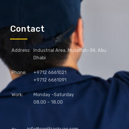
Contact
Address:
Industrial Area, Musaffah-34, Abu
Dhabi
Phone:
+9712 6661021
+9712 6661091
Work:
Monday -Saturday
08.00 – 18.00
e-
info@cooltrackuae.com