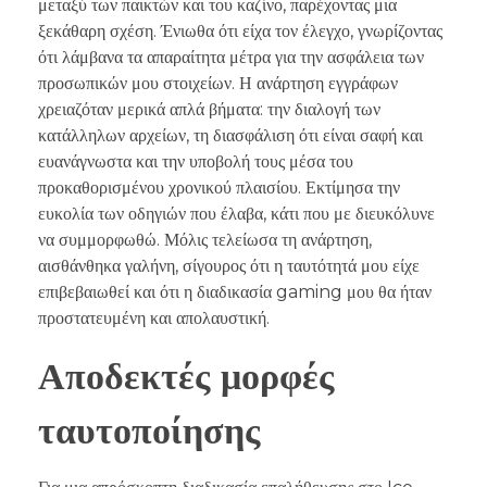
μεταξύ των παικτών και του καζίνο, παρέχοντας μια
ξεκάθαρη σχέση. Ένιωθα ότι είχα τον έλεγχο, γνωρίζοντας
ότι λάμβανα τα απαραίτητα μέτρα για την ασφάλεια των
προσωπικών μου στοιχείων. Η ανάρτηση εγγράφων
χρειαζόταν μερικά απλά βήματα: την διαλογή των
κατάλληλων αρχείων, τη διασφάλιση ότι είναι σαφή και
ευανάγνωστα και την υποβολή τους μέσα του
προκαθορισμένου χρονικού πλαισίου. Εκτίμησα την
ευκολία των οδηγιών που έλαβα, κάτι που με διευκόλυνε
να συμμορφωθώ. Μόλις τελείωσα τη ανάρτηση,
αισθάνθηκα γαλήνη, σίγουρος ότι η ταυτότητά μου είχε
επιβεβαιωθεί και ότι η διαδικασία gaming μου θα ήταν
προστατευμένη και απολαυστική.
Αποδεκτές μορφές
ταυτοποίησης