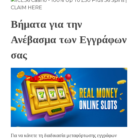
Βήματα για την
Ανέβασμα των Εγγράφων
σας
Για να κάνετε τη διαδικασία μεταφόρτωσης εγγράφων