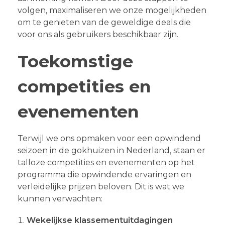
volgen, maximaliseren we onze mogelijkheden
om te genieten van de geweldige deals die
voor ons als gebruikers beschikbaar zijn.
Toekomstige
competities en
evenementen
Terwijl we ons opmaken voor een opwindend
seizoen in de gokhuizen in Nederland, staan er
talloze competities en evenementen op het
programma die opwindende ervaringen en
verleidelijke prijzen beloven. Dit is wat we
kunnen verwachten:
Wekelijkse klassementuitdagingen