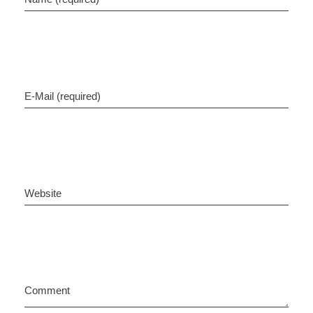
E-Mail (required)
Website
Comment