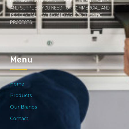
DISTRIBUTION OFFERING THE EQUIPMENT, PARTS
AND SUPPLIES YOU NEED FOR COMMERCIAL AND
RESIDENTIAL HEATING AND AIR CONDITIONING
PROJECTS.
Menu
Home
Products
Our Brands
Contact