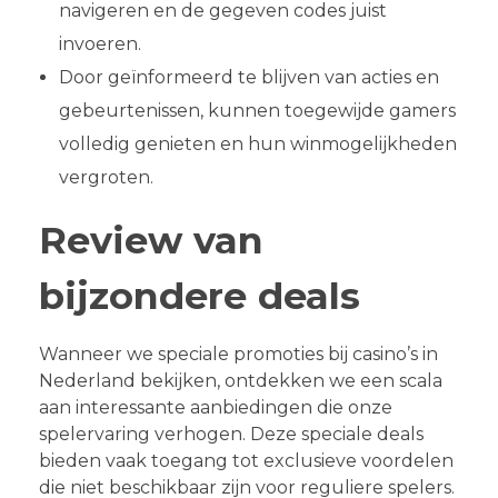
navigeren en de gegeven codes juist
invoeren.
Door geïnformeerd te blijven van acties en
gebeurtenissen, kunnen toegewijde gamers
volledig genieten en hun winmogelijkheden
vergroten.
Review van
bijzondere deals
Wanneer we speciale promoties bij casino’s in
Nederland bekijken, ontdekken we een scala
aan interessante aanbiedingen die onze
spelervaring verhogen. Deze speciale deals
bieden vaak toegang tot exclusieve voordelen
die niet beschikbaar zijn voor reguliere spelers.