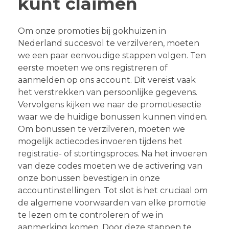
kunt claimen
Om onze promoties bij gokhuizen in
Nederland succesvol te verzilveren, moeten
we een paar eenvoudige stappen volgen. Ten
eerste moeten we ons registreren of
aanmelden op ons account. Dit vereist vaak
het verstrekken van persoonlijke gegevens.
Vervolgens kijken we naar de promotiesectie
waar we de huidige bonussen kunnen vinden.
Om bonussen te verzilveren, moeten we
mogelijk actiecodes invoeren tijdens het
registratie- of stortingsproces. Na het invoeren
van deze codes moeten we de activering van
onze bonussen bevestigen in onze
accountinstellingen. Tot slot is het cruciaal om
de algemene voorwaarden van elke promotie
te lezen om te controleren of we in
aanmerking komen. Door deze stappen te