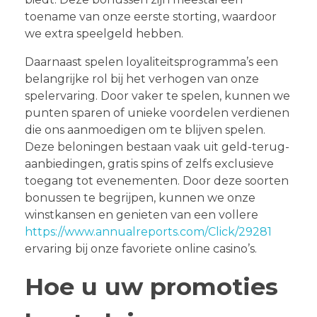
toename van onze eerste storting, waardoor
we extra speelgeld hebben.
Daarnaast spelen loyaliteitsprogramma’s een
belangrijke rol bij het verhogen van onze
spelervaring. Door vaker te spelen, kunnen we
punten sparen of unieke voordelen verdienen
die ons aanmoedigen om te blijven spelen.
Deze beloningen bestaan vaak uit geld-terug-
aanbiedingen, gratis spins of zelfs exclusieve
toegang tot evenementen. Door deze soorten
bonussen te begrijpen, kunnen we onze
winstkansen en genieten van een vollere
https://www.annualreports.com/Click/29281
ervaring bij onze favoriete online casino’s.
Hoe u uw promoties