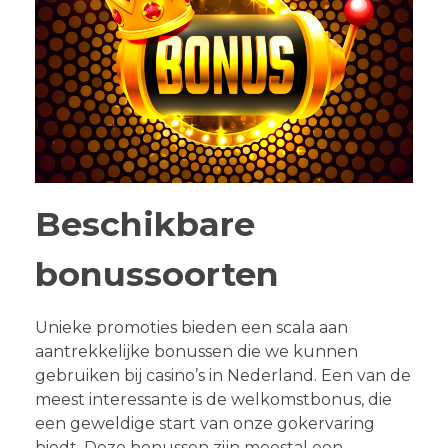
Beschikbare
bonussoorten
Unieke promoties bieden een scala aan
aantrekkelijke bonussen die we kunnen
gebruiken bij casino’s in Nederland. Een van de
meest interessante is de welkomstbonus, die
een geweldige start van onze gokervaring
biedt. Deze bonussen zijn meestal een