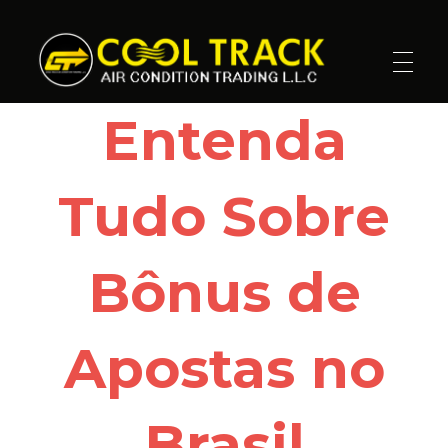
Cool Track Air Condition Trading LLC
Perfect Track of Comfort & Cool
Entenda
Tudo Sobre
Bônus de
Apostas no
Brasil