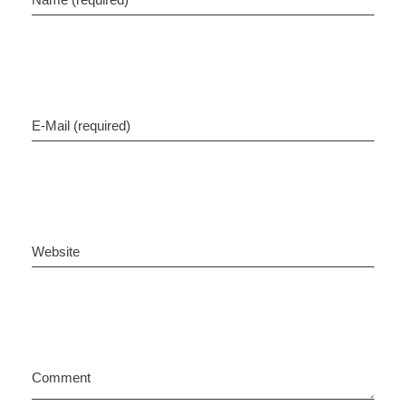
E-Mail (required)
Website
Comment