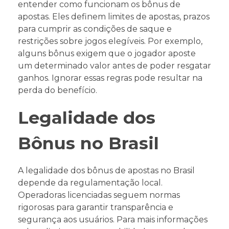
entender como funcionam os bônus de
apostas. Eles definem limites de apostas, prazos
para cumprir as condições de saque e
restrições sobre jogos elegíveis. Por exemplo,
alguns bônus exigem que o jogador aposte
um determinado valor antes de poder resgatar
ganhos. Ignorar essas regras pode resultar na
perda do benefício.
Legalidade dos
Bônus no Brasil
A legalidade dos bônus de apostas no Brasil
depende da regulamentação local.
Operadoras licenciadas seguem normas
rigorosas para garantir transparência e
segurança aos usuários. Para mais informações