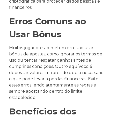
criptográfica para proteger dados pessoais e
financeiros.
Erros Comuns ao
Usar Bônus
Muitos jogadores cometem erros ao usar
bônus de apostas, como ignorar os termos de
uso ou tentar resgatar ganhos antes de
cumprir as condições. Outro equívoco é
depositar valores maiores do que o necessário,
o que pode levar a perdas financeiras. Evite
esses erros lendo atentamente as regras e
sempre apostando dentro do limite
estabelecido.
Benefícios dos