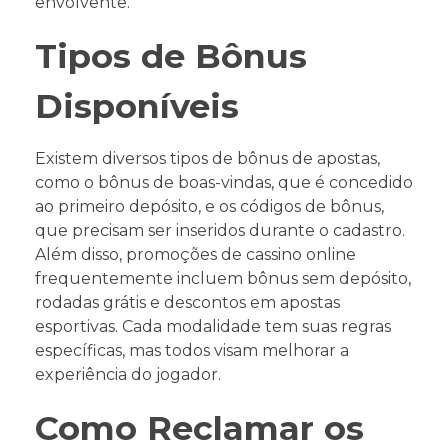
envolvente.
Tipos de Bônus
Disponíveis
Existem diversos tipos de bônus de apostas,
como o bônus de boas-vindas, que é concedido
ao primeiro depósito, e os códigos de bônus,
que precisam ser inseridos durante o cadastro.
Além disso, promoções de cassino online
frequentemente incluem bônus sem depósito,
rodadas grátis e descontos em apostas
esportivas. Cada modalidade tem suas regras
específicas, mas todos visam melhorar a
experiência do jogador.
Como Reclamar os