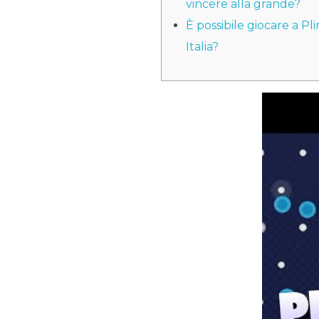
vincere alla grande?
È possibile giocare a Pl
Italia?