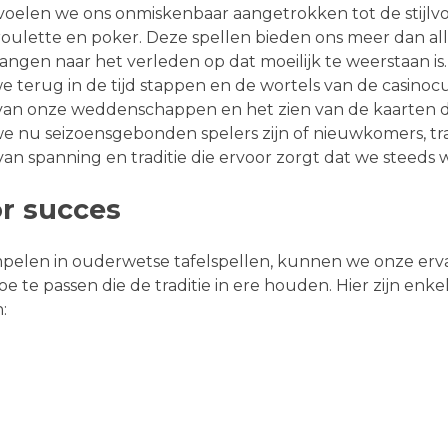
no voelen we ons onmiskenbaar aangetrokken tot de stijlv
, roulette en poker. Deze spellen bieden ons meer dan a
angen naar het verleden op dat moeilijk te weerstaan i
f we terug in de tijd stappen en de wortels van de casino
van onze weddenschappen en het zien van de kaarten d
we nu seizoensgebonden spelers zijn of nieuwkomers, tra
van spanning en traditie die ervoor zorgt dat we steed
or succes
len in ouderwetse tafelspellen, kunnen we onze erva
e te passen die de traditie in ere houden. Hier zijn enkel
: