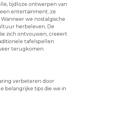
olle, tijdloze ontwerpen van
lleen entertainment; ze
s. Wanneer we nostalgische
cultuur herbeleven. De
ie zich ontvouwen, creëert
ditionele tafelspellen
s weer terugkomen.
ring verbeteren door
e belangrijke tips die we in