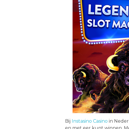
Bij
Instasino Casino
in Neder
en met eer kunt winnen. Me