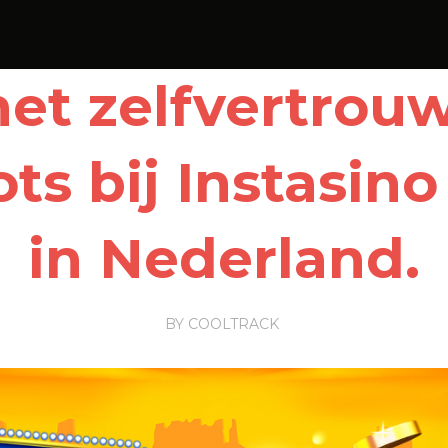
et zelfvertrou
ts bij Instasin
in Nederland.
BY
COOLTRACK