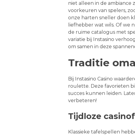
niet alleen in de ambiance 
voorkeuren van spelers, zod
onze harten sneller doen kl
liefhebber wat wils. Of we
de ruime catalogus met spe
variatie bij Instasino verho
om samen in deze spannend
Traditie oma
Bij Instasino Casino waarde
roulette. Deze favorieten b
succes kunnen leiden. Late
verbeteren!
Tijdloze casino
Klassieke tafelspellen heb