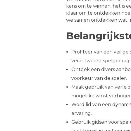
kans om te winnen; het is 
klaar om te ontdekken hoe o
we samen ontdekken wat In
Belangrijks
Profiteer van een veilige
verantwoord spelgedrag
Ontdek een divers aanbod
voorkeur van de speler.
Maak gebruik van verleide
mogelijke winst verhogen
Word lid van een dynamis
ervaring.
Gebruik gidsen voor spel
spel, terwijl je met eer win