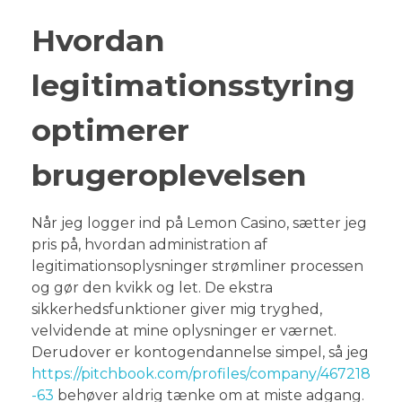
Hvordan
legitimationsstyring
optimerer
brugeroplevelsen
Når jeg logger ind på Lemon Casino, sætter jeg
pris på, hvordan administration af
legitimationsoplysninger strømliner processen
og gør den kvikk og let. De ekstra
sikkerhedsfunktioner giver mig tryghed,
velvidende at mine oplysninger er værnet.
Derudover er kontogendannelse simpel, så jeg
https://pitchbook.com/profiles/company/467218
-63
behøver aldrig tænke om at miste adgang.