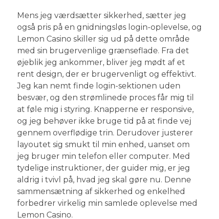
Mens jeg værdsætter sikkerhed, sætter jeg
også pris på en gnidningsløs login-oplevelse, og
Lemon Casino skiller sig ud på dette område
med sin brugervenlige grænseflade. Fra det
øjeblik jeg ankommer, bliver jeg mødt af et
rent design, der er brugervenligt og effektivt.
Jeg kan nemt finde login-sektionen uden
besvær, og den strømlinede proces får mig til
at føle mig i styring. Knapperne er responsive,
og jeg behøver ikke bruge tid på at finde vej
gennem overflødige trin. Derudover justerer
layoutet sig smukt til min enhed, uanset om
jeg bruger min telefon eller computer. Med
tydelige instruktioner, der guider mig, er jeg
aldrig i tvivl på, hvad jeg skal gøre nu. Denne
sammensætning af sikkerhed og enkelhed
forbedrer virkelig min samlede oplevelse med
Lemon Casino.