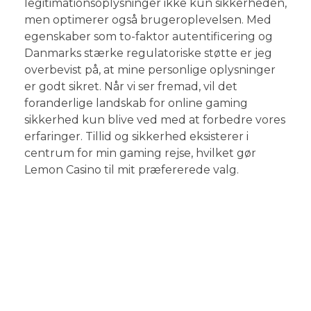
legitimationsoplysninger ikke kun sikkerheden,
men optimerer også brugeroplevelsen. Med
egenskaber som to-faktor autentificering og
Danmarks stærke regulatoriske støtte er jeg
overbevist på, at mine personlige oplysninger
er godt sikret. Når vi ser fremad, vil det
foranderlige landskab for online gaming
sikkerhed kun blive ved med at forbedre vores
erfaringer. Tillid og sikkerhed eksisterer i
centrum for min gaming rejse, hvilket gør
Lemon Casino til mit præfererede valg.