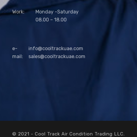
Work:
Monday -Saturday
08.00 – 18.00
e-
info@cooltrackuae.com
mail:
sales@cooltrackuae.com
© 2021 - Cool Track Air Condition Trading LLC.