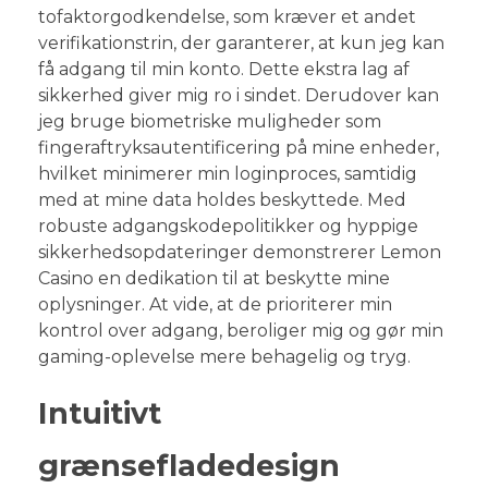
tofaktorgodkendelse, som kræver et andet
verifikationstrin, der garanterer, at kun jeg kan
få adgang til min konto. Dette ekstra lag af
sikkerhed giver mig ro i sindet. Derudover kan
jeg bruge biometriske muligheder som
fingeraftryksautentificering på mine enheder,
hvilket minimerer min loginproces, samtidig
med at mine data holdes beskyttede. Med
robuste adgangskodepolitikker og hyppige
sikkerhedsopdateringer demonstrerer Lemon
Casino en dedikation til at beskytte mine
oplysninger. At vide, at de prioriterer min
kontrol over adgang, beroliger mig og gør min
gaming-oplevelse mere behagelig og tryg.
Intuitivt
grænsefladedesign