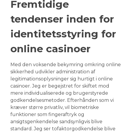
Fremtidige
tendenser inden for
identitetsstyring for
online casinoer
Med den voksende bekymring omkring online
sikkerhed udvikler administration af
legitimationsoplysninger sig hurtigt i online
casinoer. Jeg er begejstret for skiftet mod
mere individualiserede og brugerstyrede
godkendelsesmetoder. Efterhånden som vi
kræver større privatliv, vil biometriske
funktioner som fingeraftryk og
ansigtsgenkendelse sandsynligvis blive
standard. Jeg ser tofaktorgodkendelse blive