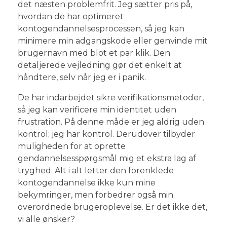
det næsten problemfrit. Jeg sætter pris på,
hvordan de har optimeret
kontogendannelsesprocessen, så jeg kan
minimere min adgangskode eller genvinde mit
brugernavn med blot et par klik. Den
detaljerede vejledning gør det enkelt at
håndtere, selv når jeg er i panik.
De har indarbejdet sikre verifikationsmetoder,
så jeg kan verificere min identitet uden
frustration. På denne måde er jeg aldrig uden
kontrol; jeg har kontrol. Derudover tilbyder
muligheden for at oprette
gendannelsesspørgsmål mig et ekstra lag af
tryghed. Alt i alt letter den forenklede
kontogendannelse ikke kun mine
bekymringer, men forbedrer også min
overordnede brugeroplevelse. Er det ikke det,
vi alle ønsker?