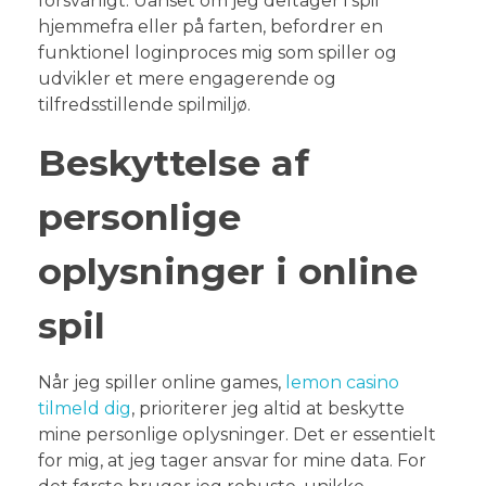
forsvarligt. Uanset om jeg deltager i spil
hjemmefra eller på farten, befordrer en
funktionel loginproces mig som spiller og
udvikler et mere engagerende og
tilfredsstillende spilmiljø.
Beskyttelse af
personlige
oplysninger i online
spil
Når jeg spiller online games,
lemon casino
tilmeld dig
, prioriterer jeg altid at beskytte
mine personlige oplysninger. Det er essentielt
for mig, at jeg tager ansvar for mine data. For