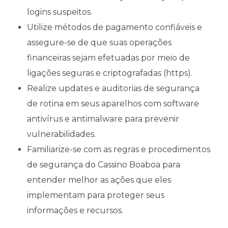
logins suspeitos.
Utilize métodos de pagamento confiáveis e
assegure-se de que suas operações
financeiras sejam efetuadas por meio de
ligações seguras e criptografadas (https).
Realize updates e auditorias de segurança
de rotina em seus aparelhos com software
antivírus e antimalware para prevenir
vulnerabilidades.
Familiarize-se com as regras e procedimentos
de segurança do Cassino Boaboa para
entender melhor as ações que eles
implementam para proteger seus
informações e recursos.