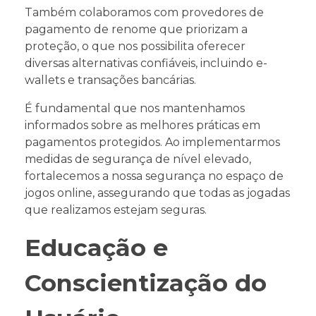
Também colaboramos com provedores de
pagamento de renome que priorizam a
proteção, o que nos possibilita oferecer
diversas alternativas confiáveis, incluindo e-
wallets e transações bancárias.
É fundamental que nos mantenhamos
informados sobre as melhores práticas em
pagamentos protegidos. Ao implementarmos
medidas de segurança de nível elevado,
fortalecemos a nossa segurança no espaço de
jogos online, assegurando que todas as jogadas
que realizamos estejam seguras.
Educação e
Conscientização do