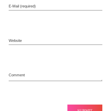
E-Mail (required)
Website
Comment