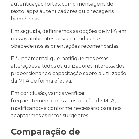
autenticação fortes, como mensagens de
texto, apps autenticadores ou checagens
biométricas.
Em seguida, definiremos as opções de MFA em
nossos ambientes, assegurando que
obedecemos as orientações recomendadas.
É fundamental que notifiquemos essas
alterações a todos os utilizadores interessados,
proporcionando capacitação sobre a utilização
da MFA de forma efetiva.
Em conclusão, vamos verificar
frequentemente nossa instalação de MFA,
modificando-a conforme necessário para nos
adaptarmos às riscos surgentes.
Comparação de