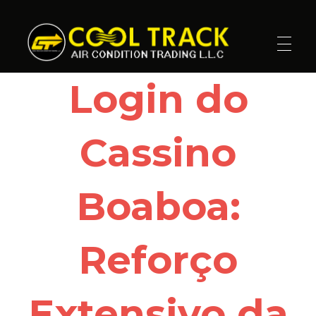
Cool Track Air Condition Trading LLC
Perfect Track of Comfort & Cool
Login do
Cassino
Boaboa:
Reforço
Extensivo da