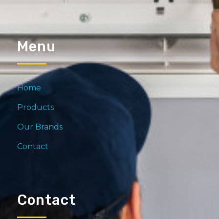
Menu
Home
Products
Our Brands
Contact
Contact