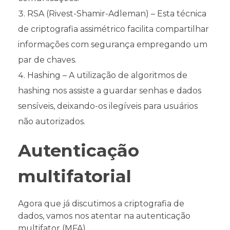
RSA (Rivest-Shamir-Adleman) – Esta técnica
de criptografia assimétrico facilita compartilhar
informações com segurança empregando um
par de chaves.
Hashing – A utilização de algoritmos de
hashing nos assiste a guardar senhas e dados
sensíveis, deixando-os ilegíveis para usuários
não autorizados.
Autenticação
multifatorial
Agora que já discutimos a criptografia de
dados, vamos nos atentar na autenticação
multifator (MFA).