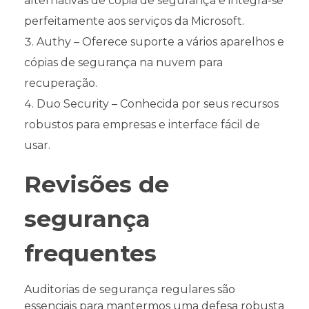
alternativas de cópia de segurança e integra-se
perfeitamente aos serviços da Microsoft.
Authy – Oferece suporte a vários aparelhos e
cópias de segurança na nuvem para
recuperação.
Duo Security – Conhecida por seus recursos
robustos para empresas e interface fácil de
usar.
Revisões de
segurança
frequentes
Auditorias de segurança regulares são
essenciais para mantermos uma defesa robusta