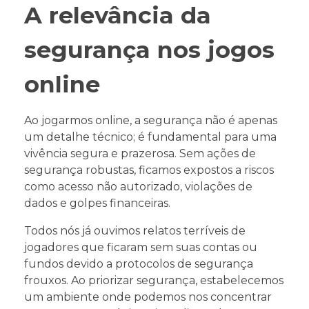
A relevância da
segurança nos jogos
online
Ao jogarmos online, a segurança não é apenas
um detalhe técnico; é fundamental para uma
vivência segura e prazerosa. Sem ações de
segurança robustas, ficamos expostos a riscos
como acesso não autorizado, violações de
dados e golpes financeiras.
Todos nós já ouvimos relatos terríveis de
jogadores que ficaram sem suas contas ou
fundos devido a protocolos de segurança
frouxos. Ao priorizar segurança, estabelecemos
um ambiente onde podemos nos concentrar