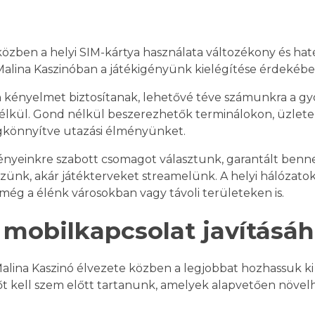
özben a helyi SIM-kártya használata változékony és hat
alina Kaszinóban a játékigényünk kielégítése érdekébe
n kényelmet biztosítanak, lehetővé téve számunkra a gy
élkül. Gond nélkül beszerezhetők terminálokon, üzlet
könnyítve utazási élményünket.
igényeinkre szabott csomagot választunk, garantált ben
eszünk, akár játékterveket streamelünk. A helyi hálózato
 még a élénk városokban vagy távoli területeken is.
 mobilkapcsolat javításá
lina Kaszinó élvezete közben a legjobbat hozhassuk ki
t kell szem előtt tartanunk, amelyek alapvetően növelh