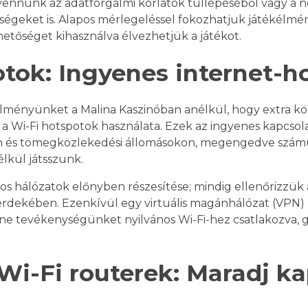
vennünk az adatforgalmi korlátok túllépéséből vagy a 
ségeket is. Alapos mérlegeléssel fokozhatjuk játékélmé
etőséget kihasználva élvezhetjük a játékot.
tok: Ingyenes internet-h
élményünket a Malina Kaszinóban anélkül, hogy extra k
a a Wi-Fi hotspotok használata. Ezek az ingyenes kapcso
n és tömegközlekedési állomásokon, megengedve számu
élkül játsszunk.
s hálózatok előnyben részesítése; mindig ellenőrizzük a
rdekében. Ezenkívül egy virtuális magánhálózat (VPN)
ine tevékenységünket nyilvános Wi-Fi-hez csatlakozva, 
Wi-Fi routerek: Maradj k