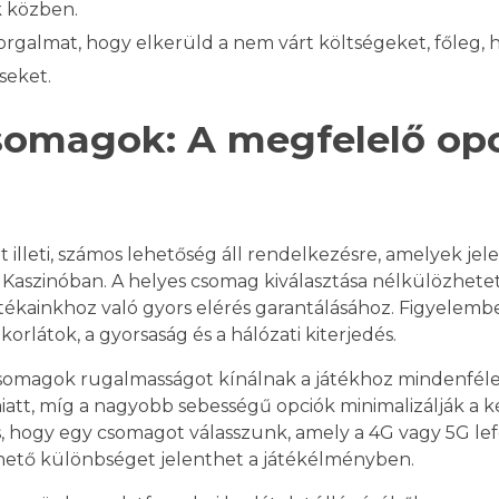
k közben.
orgalmat, hogy elkerüld a nem várt költségeket, főleg, 
seket.
somagok: A megfelelő op
illeti, számos lehetőség áll rendelkezésre, amelyek jel
 Kaszinóban. A helyes csomag kiválasztása nélkülözhet
tékainkhoz való gyors elérés garantálásához. Figyelemb
rlátok, a gyorsaság és a hálózati kiterjedés.
csomagok rugalmasságot kínálnak a játékhoz mindenféle
tt, míg a nagyobb sebességű opciók minimalizálják a ké
, hogy egy csomagot válasszunk, amely a 4G vagy 5G lef
hető különbséget jelenthet a játékélményben.