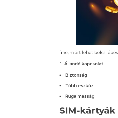
Íme, miért lehet bölcs lépé
Állandó kapcsolat
Biztonság
Több eszköz
Rugalmasság
SIM-kártyák 