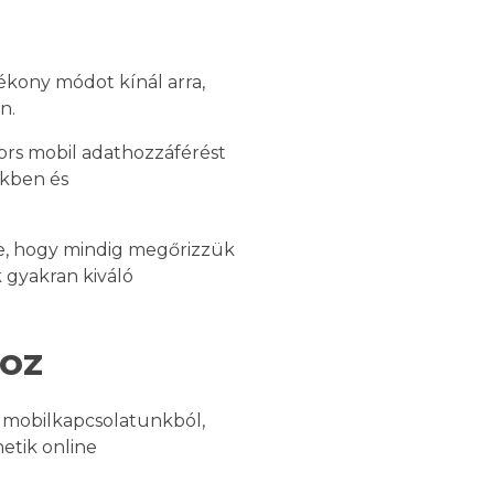
ékony módot kínál arra,
n.
ors mobil adathozzáférést
ekben és
ne, hogy mindig megőrizzük
k gyakran kiváló
hoz
 mobilkapcsolatunkból,
etik online