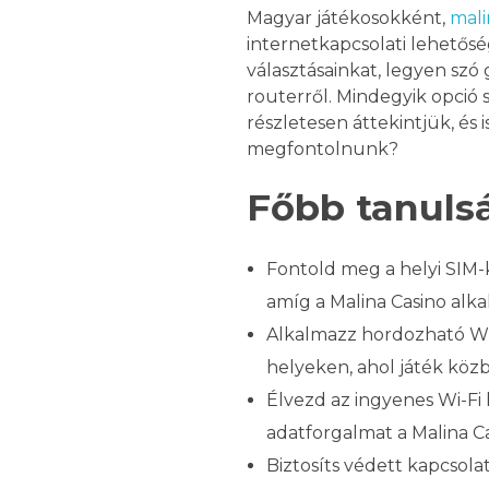
Magyar játékosokként,
mali
internetkapcsolati lehetős
választásainkat, legyen szó
routerről. Mindegyik opció 
részletesen áttekintjük, és
megfontolnunk?
Főbb tanuls
Fontold meg a helyi SIM-k
amíg a Malina Casino alk
Alkalmazz hordozható Wi-F
helyeken, ahol játék közb
Élvezd az ingyenes Wi-Fi
adatforgalmat a Malina C
Biztosíts védett kapcsol