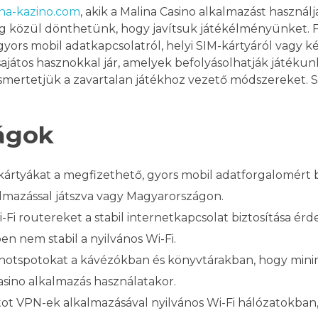
na-kazino.com
, akik a Malina Casino alkalmazást használ
ég közül dönthetünk, hogy javítsuk játékélményünket. 
 gyors mobil adatkapcsolatról, helyi SIM-kártyáról vagy
sajátos hasznokkal jár, amelyek befolyásolhatják játékun
 ismertetjük a zavartalan játékhoz vezető módszereket. S
ágok
ártyákat a megfizethető, gyors mobil adatforgalomért b
almazással játszva vagy Magyarországon.
i routereket a stabil internetkapcsolat biztosítása ér
en nem stabil a nyilvános Wi-Fi.
 hotspotokat a kávézókban és könyvtárakban, hogy minim
asino alkalmazás használatakor.
atot VPN-ek alkalmazásával nyilvános Wi-Fi hálózatokba