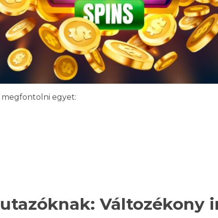
s megfontolni egyet:
utazóknak: Változékony i