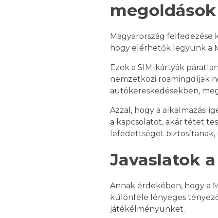
megoldások
Magyarország felfedezése k
hogy elérhetők legyünk a M
Ezek a SIM-kártyák páratla
nemzetközi roamingdíjak n
autókereskedésekben, meg
Azzal, hogy a alkalmazási 
a kapcsolatot, akár tétet t
lefedettséget biztosítanak,
Javaslatok a
Annak érdekében, hogy a Ma
különféle lényeges tényező
játékélményünket.