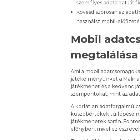
személyes adataidat játé
Kövesd szorosan az adatf
használsz mobil-előfizeté
Mobil adatc
megtalálása
Ami a mobil adatcsomagokat 
játékélményünket a Malina
játékmenet és a kedvenc já
szempontokat, mint az adatko
A korlátlan adatforgalmú 
küszöbértékek túllépése mia
játékmenetek során. Fontos
előnyben, mivel ez észreve