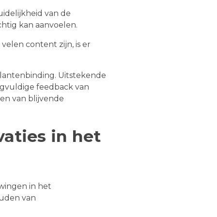
idelijkheid van de
htig kan aanvoelen.
elen content zijn, is er
klantenbinding. Uitstekende
orgvuldige feedback van
ren van blijvende
aties in het
wingen in het
ouden van