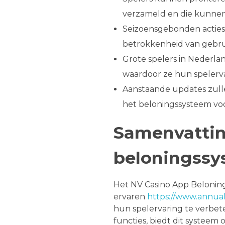
verzameld en die kunnen
Seizoensgebonden acties 
betrokkenheid van gebru
Grote spelers in Nederla
waardoor ze hun spelerva
Aanstaande updates zul
het beloningssysteem voo
Samenvattin
beloningssy
Het NV Casino App Beloning
ervaren
https://www.annua
hun spelervaring te verbet
functies, biedt dit systeem