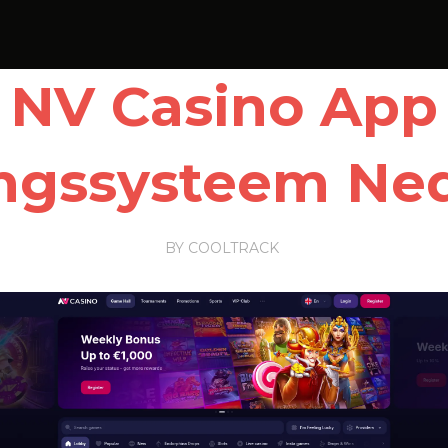
NV Casino App
ngssysteem Ne
BY
COOLTRACK