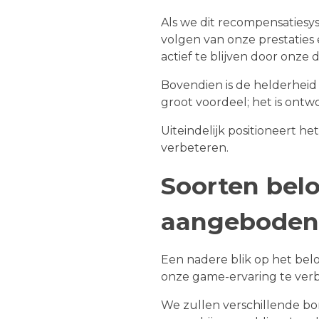
Als we dit recompensatiesy
volgen van onze prestaties 
actief te blijven door onz
Bovendien is de helderheid
groot voordeel; het is ont
Uiteindelijk positioneert h
verbeteren.
Soorten bel
aangebode
Een nadere blik op het bel
onze game-ervaring te ver
We zullen verschillende b