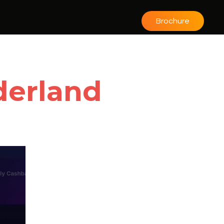
Brochure
derland