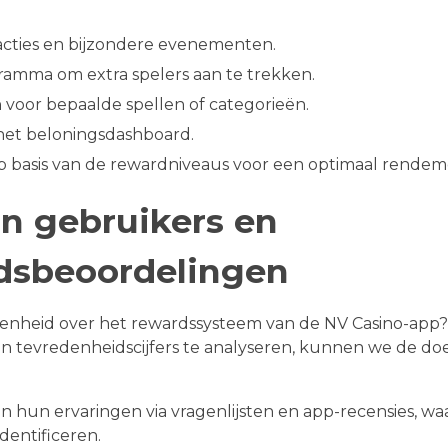
cties en bijzondere evenementen.
ramma om extra spelers aan te trekken.
voor bepaalde spellen of categorieën.
het beloningsdashboard.
 op basis van de rewardniveaus voor een optimaal rendem
n gebruikers en
dsbeoordelingen
nheid over het rewardssysteem van de NV Casino-app?
n tevredenheidscijfers te analyseren, kunnen we de do
 hun ervaringen via vragenlijsten en app-recensies, w
entificeren.