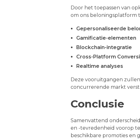
Door het toepassen van op
om ons beloningsplatform t
Gepersonaliseerde belo
Gamificatie-elementen
Blockchain-integratie
Cross-Platform Convers
Realtime analyses
Deze vooruitgangen zullen 
concurrerende markt verst
Conclusie
Samenvattend onderscheidt
en -tevredenheid voorop te
beschikbare promoties en g