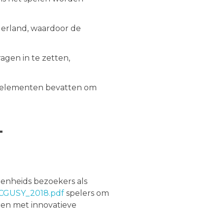
derland, waardoor de
gen in te zetten,
lelementen bevatten om
-
genheids bezoekers als
_CGUSY_2018.pdf
spelers om
ren met innovatieve