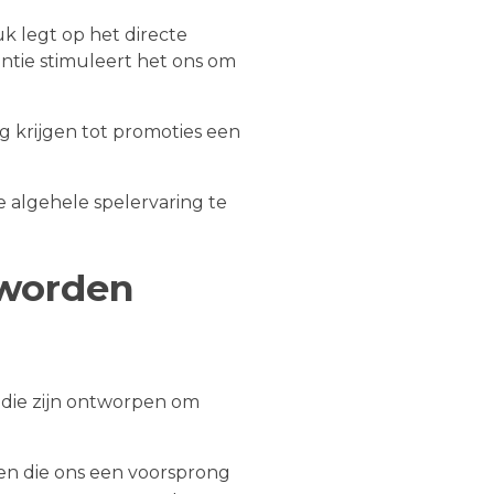
k legt op het directe
entie stimuleert het ons om
 krijgen tot promoties een
e algehele spelervaring te
 worden
 die zijn ontworpen om
en die ons een voorsprong