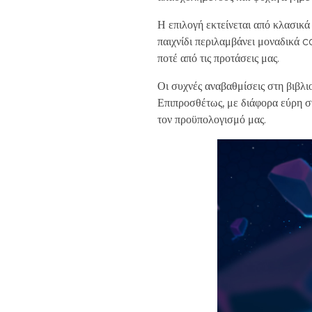
Η επιλογή εκτείνεται από κλασικά
παιχνίδι περιλαμβάνει μοναδικά 
ποτέ από τις προτάσεις μας.
Οι συχνές αναβαθμίσεις στη βιβλ
Επιπροσθέτως, με διάφορα εύρη σ
τον προϋπολογισμό μας.