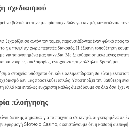
ξη σχεδιασμού
ί να βελτιώσει την εμπειρία παιχνιδιών για κινητά, καθιστώντας τη
εχωρίζει σε αυτόν τον τομέα, παρουσιάζοντας έναν φιλικό προς το
το gameplay χωρίς περιττές διακοπές. Η έξυπνη τοποθέτηση κουμπι
υμε για τα αγαπημένα μας παιχνίδια. Με ξεκάθαρα σημειωμένες ενότη
αι καινούριες κυκλοφορίες, ενισχύοντας την αλληλεπίδρασή μας.
σιμα στοιχεία, υπόσχεται ότι κάθε αλληλεπίδραση θα είναι βελτιστο
σχεδιασμό δεν μας προσελκύει απλώς. Υποστηρίζει την βαθύτερη ενα
τη αλλά και εντελώς ευχάριστη καθώς διεισδύουμε σε όλα όσα έχει ν
ρία πλοήγησης
ίναι ζωτικής σημασίας για τα παιχνίδια σε κινητά, συγκεκριμένα σε έ
ην εφαρμογή Slotexo Casino, διαπιστώνουμε ότι η καθαρή διεπαφή 