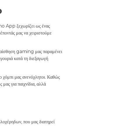
o
no App ξεχωρίζει ως ένας
ρέποντάς μας να χειριστούμε
 η αίσθηση gaming μας παραμένει
γουριά κατά τη διεξαγωγή
ο χόμπι μας ανενόχλητοι. Καθώς
ς μας για παιχνίδια, αλλά
υλοχέρηδων, που μας διατηρεί