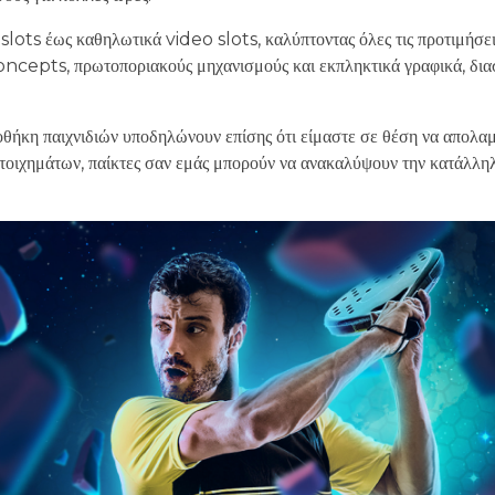
 slots έως καθηλωτικά video slots, καλύπτοντας όλες τις προτιμήσει
concepts, πρωτοποριακούς μηχανισμούς και εκπληκτικά γραφικά, δια
ιοθήκη παιχνιδιών υποδηλώνουν επίσης ότι είμαστε σε θέση να απολα
τοιχημάτων, παίκτες σαν εμάς μπορούν να ανακαλύψουν την κατάλληλη