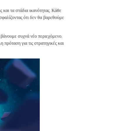
ς και τα στάδια ικανότητας. Κάθε
σφαλίζοντας ότι δεν θα βαρεθούμε
μβάνουμε συχνά νέο περιεχόμενο.
 πρόταση για τις στρατηγικές και