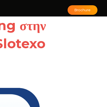
Brochure
ng στην
Slotexo