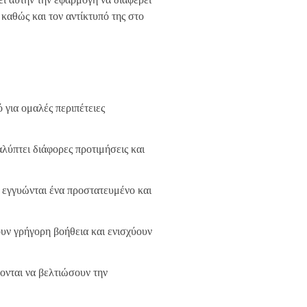
 καθώς και τον αντίκτυπό της στο
για ομαλές περιπέτειες
λύπτει διάφορες προτιμήσεις και
 εγγυώνται ένα προστατευμένο και
υν γρήγορη βοήθεια και ενισχύουν
ονται να βελτιώσουν την