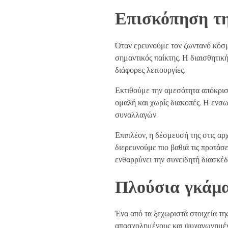
Επισκόπηση τ
Όταν ερευνούμε τον ζωντανό κόσ
σημαντικός παίκτης. Η διαισθητική
διάφορες λειτουργίες.
Εκτιθούμε την αμεσότητα απόκρισ
ομαλή και χωρίς διακοπές. Η ενσ
συναλλαγών.
Επιπλέον, η δέσμευσή της στις α
διερευνούμε πιο βαθιά τις προτάσει
ενθαρρύνει την συνειδητή διασκέ
Πλούσια γκάμα
Ένα από τα ξεχωριστά στοιχεία τη
απασχολημένους και ψυχαγωγημέν