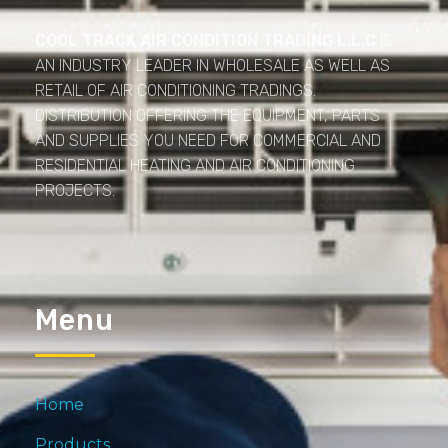
Cool Track Air Condition Trading LLC
Perfect Track of Comfort & Cool
COOL TRACK AIR CONDITION TRADING L.L.C
IS
AN INDUSTRY LEADER IN WHOLESALE AS WELL AS
RETAIL OF AIR CONDITIONING TRADINGS.
DISTRIBUTION OFFERING THE EQUIPMENT, PARTS
AND SUPPLIES YOU NEED FOR COMMERCIAL AND
RESIDENTIAL HEATING AND AIR CONDITIONING
PROJECTS.
Menu
Home
Products