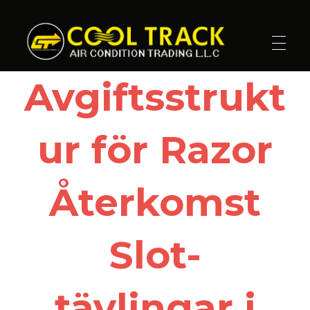
Cool Track Air Condition Trading LLC
Perfect Track of Comfort & Cool
Avgiftsstrukt
ur för Razor
Återkomst
Slot-
tävlingar i