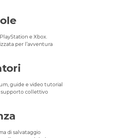
sole
 PlayStation e Xbox.
izzata per l’avventura
tori
rum, guide e video tutorial
to supporto collettivo
nza
ma di salvataggio