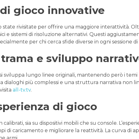
di gioco innovative
ate rivisitate per offrire una maggiore interattività. Oltre 
ci e sistemi di risoluzione alternativi. Questi aggiustame
cialmente per chi cerca sfide diverse in ogni sessione di 
a trama e sviluppo narrati
 sviluppa lungo linee originali, mantenendo però i temi ce
a dialoghi più complessi e una struttura narrativa non lin
visita
all-tv.tv
.
esperienza di gioco
en calibrati, sia su dispositivi mobili che su console. L’espe
mpi di caricamento e migliorare la reattività. La curva di 
me armi.