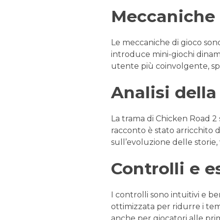
Meccaniche 
Le meccaniche di gioco sono st
introduce mini-giochi dinami
utente più coinvolgente, spe
Analisi dell
La trama di Chicken Road 2 si
racconto è stato arricchito d
sull’evoluzione delle storie, 
Controlli e 
I controlli sono intuitivi e b
ottimizzata per ridurre i te
anche per giocatori alle pri