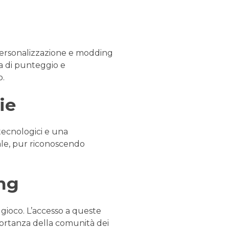
i personalizzazione e modding
ma di punteggio e
o.
ie
tecnologici e una
nale, pur riconoscendo
ng
gioco. L’accesso a queste
mportanza della comunità dei