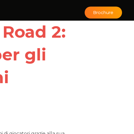
Brochure
 Road 2:
er gli
hi
di giocatori grazie alla sua