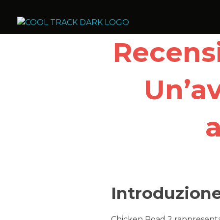
Cool Track Air Condition Trading LLC
Perfect Track of Comfort & Cool
Recensi
Un’av
a
Introduzion
Chicken Road 2 rappresenta 