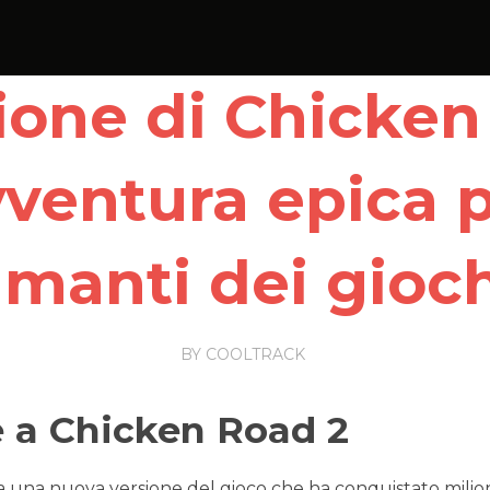
one di Chicken
ventura epica p
manti dei gioc
BY
COOLTRACK
e a Chicken Road 2
una nuova versione del gioco che ha conquistato milioni 