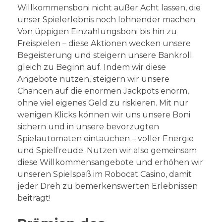
Willkommensboni nicht außer Acht lassen, die
unser Spielerlebnis noch lohnender machen.
Von üppigen Einzahlungsboni bis hin zu
Freispielen – diese Aktionen wecken unsere
Begeisterung und steigern unsere Bankroll
gleich zu Beginn auf. Indem wir diese
Angebote nutzen, steigern wir unsere
Chancen auf die enormen Jackpots enorm,
ohne viel eigenes Geld zu riskieren. Mit nur
wenigen Klicks können wir uns unsere Boni
sichern und in unsere bevorzugten
Spielautomaten eintauchen – voller Energie
und Spielfreude. Nutzen wir also gemeinsam
diese Willkommensangebote und erhöhen wir
unseren Spielspaß im Robocat Casino, damit
jeder Dreh zu bemerkenswerten Erlebnissen
beiträgt!