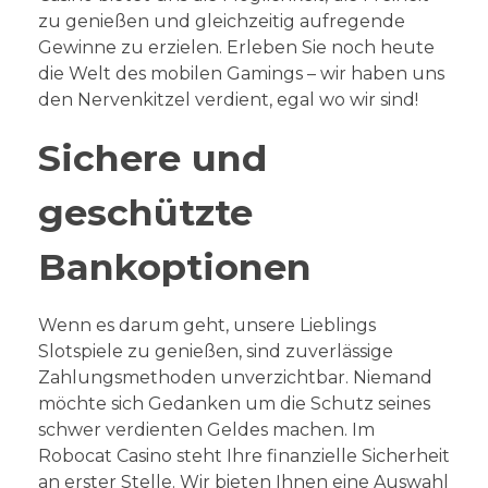
zu genießen und gleichzeitig aufregende
Gewinne zu erzielen. Erleben Sie noch heute
die Welt des mobilen Gamings – wir haben uns
den Nervenkitzel verdient, egal wo wir sind!
Sichere und
geschützte
Bankoptionen
Wenn es darum geht, unsere Lieblings
Slotspiele zu genießen, sind zuverlässige
Zahlungsmethoden unverzichtbar. Niemand
möchte sich Gedanken um die Schutz seines
schwer verdienten Geldes machen. Im
Robocat Casino steht Ihre finanzielle Sicherheit
an erster Stelle. Wir bieten Ihnen eine Auswahl