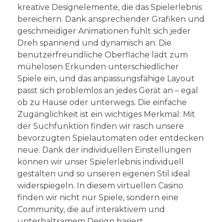
kreative Designelemente, die das Spielerlebnis
bereichern. Dank ansprechender Grafiken und
geschmeidiger Animationen fühlt sich jeder
Dreh spannend und dynamisch an. Die
benutzerfreundliche Oberfläche lädt zum
mühelosen Erkunden unterschiedlicher
Spiele ein, und das anpassungsfähige Layout
passt sich problemlos an jedes Gerät an – egal
ob zu Hause oder unterwegs. Die einfache
Zugänglichkeit ist ein wichtiges Merkmal: Mit
der Suchfunktion finden wir rasch unsere
bevorzugten Spielautomaten oder entdecken
neue. Dank der individuellen Einstellungen
können wir unser Spielerlebnis individuell
gestalten und so unseren eigenen Stil ideal
widerspiegeln. In diesem virtuellen Casino
finden wir nicht nur Spiele, sondern eine
Community, die auf interaktivem und
unterhaltsamem Design basiert.