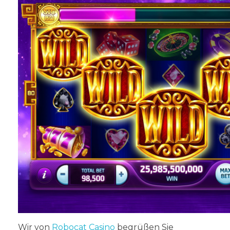
Wir von
Robocat Casino
begrüßen Sie