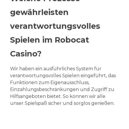
gewährleisten
verantwortungsvolles
Spielen im Robocat
Casino?
Wir haben ein ausführliches System für
verantwortungsvolles Spielen eingeführt, das
Funktionen zum Eigenausschluss,
Einzahlungsbeschränkungen und Zugriff zu
Hilfsangeboten bietet. So können wir alle
unser Spielspaß sicher und sorglos genießen.