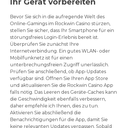
Ihr Gerät vorbereiten
Bevor Sie sich in die aufregende Welt des
Online-Gamings im Rockwin Casino stürzen,
stellen Sie sicher, dass Ihr Smartphone für ein
störungsfreies Login-Erlebnis bereit ist.
Überprüfen Sie zunächst Ihre
Internetverbindung. Ein gutes WLAN- oder
Mobilfunknetz ist für einen
unterbrechungsfreien Zugriff unerlässlich.
Prüfen Sie anschließend, ob App-Updates
verfügbar sind. Öffnen Sie Ihren App Store
und aktualisieren Sie die Rockwin Casino App
falls nötig. Das Leeren des Geräte-Caches kann
die Geschwindigkeit ebenfalls verbessern,
daher empfehle ich Ihnen, dies zu tun.
Aktivieren Sie abschließend die
Benachrichtigungen für die App, damit Sie
keine relevanten Updates verpassen. Sobald