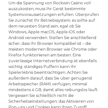
Um die Spannung von Rockwin Casino voll
auszukosten, muss Ihr Gerät bestimmte
Systemvoraussetzungen erfüllen. Überprüfen
Sie zunächst Ihr Betriebssystem; es sollte auf
dem neuesten Stand sein, egal ob Sie
Windows, Apple macOS, Apple iOS oder
Android verwenden. Stellen Sie anschließend
sicher, dass Ihr Browser kompatibel ist – die
meisten modernen Browser wie Chrome oder
Firefox funktionieren am besten. Eine
zuverlässige Internetverbindung ist ebenfalls
wichtig; ständiges Puffern kann Ihr
Spielerlebnis beeinträchtigen. Achten Sie
außerdem darauf, dass Sie über genügend
Arbeitsspeicher (RAM) verfügen, minimal
mindestens 4 GB, damit alles reibungslos läuft.
Vergessen Sie schließlich nicht die
Sicherheitseinstellungen; das Aktivieren von
Pop-ups und Cookies kann Ihren Zugriff