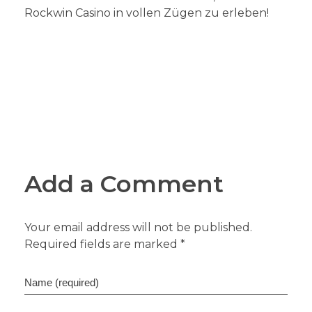
Rockwin Casino in vollen Zügen zu erleben!
Add a Comment
Your email address will not be published.
Required fields are marked *
Name (required)