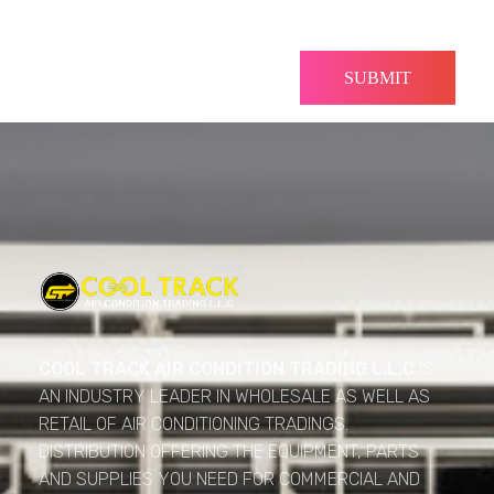
Cool Track Air Condition Trading LLC
Perfect Track of Comfort & Cool
COOL TRACK AIR CONDITION TRADING L.L.C
IS
AN INDUSTRY LEADER IN WHOLESALE AS WELL AS
RETAIL OF AIR CONDITIONING TRADINGS.
DISTRIBUTION OFFERING THE EQUIPMENT, PARTS
AND SUPPLIES YOU NEED FOR COMMERCIAL AND