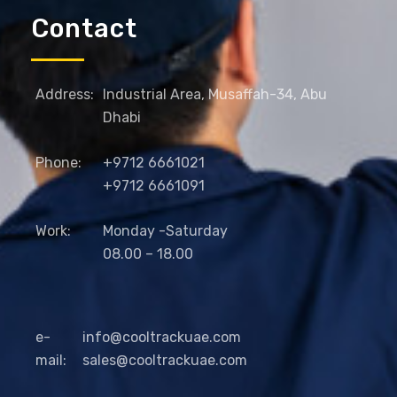
Contact
Address:
Industrial Area, Musaffah-34, Abu
Dhabi
Phone:
+9712 6661021
+9712 6661091
Work:
Monday -Saturday
08.00 – 18.00
e-
info@cooltrackuae.com
mail:
sales@cooltrackuae.com