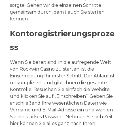
sorgte. Gehen wir die einzelnen Schritte
gemeinsam durch, damit auch Sie starten
können!
Kontoregistrierungsproze
ss
Wenn Sie bereit sind, in die aufregende Welt
von Rockwin Casino zu starten, ist die
Einschreibung Ihr erster Schritt. Der Ablauf ist
unkompliziert und gibt Ihnen die gesamte
Kontrolle. Besuchen Sie einfach die Website
und klicken Sie auf „Einschreiben“. Geben Sie
anschließend Ihre wesentlichen Daten wie
Vorname und E-Mail-Adresse ein und wählen
Sie ein starkes Passwort. Nehmen Sie sich Zeit –
hier können Sie alles ganz nach Ihren