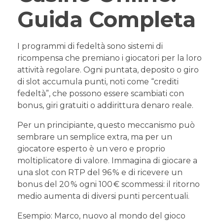
Guida Completa
I programmi di fedeltà sono sistemi di
ricompensa che premiano i giocatori per la loro
attività regolare. Ogni puntata, deposito o giro
di slot accumula punti, noti come “crediti
fedeltà”, che possono essere scambiati con
bonus, giri gratuiti o addirittura denaro reale.
Per un principiante, questo meccanismo può
sembrare un semplice extra, ma per un
giocatore esperto è un vero e proprio
moltiplicatore di valore. Immagina di giocare a
una slot con RTP del 96 % e di ricevere un
bonus del 20 % ogni 100 € scommessi: il ritorno
medio aumenta di diversi punti percentuali.
Esempio: Marco, nuovo al mondo del gioco