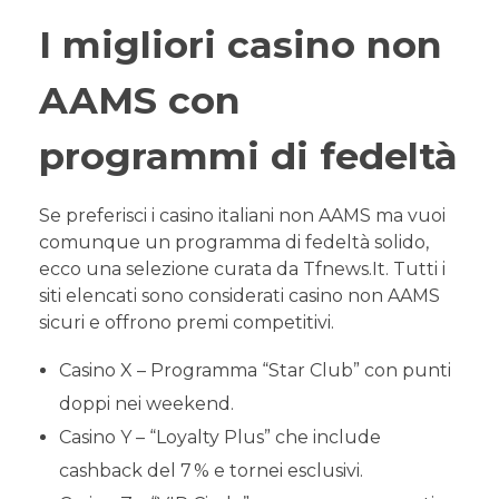
I migliori casino non
AAMS con
programmi di fedeltà
Se preferisci i casino italiani non AAMS ma vuoi
comunque un programma di fedeltà solido,
ecco una selezione curata da Tfnews.It. Tutti i
siti elencati sono considerati casino non AAMS
sicuri e offrono premi competitivi.
Casino X – Programma “Star Club” con punti
doppi nei weekend.
Casino Y – “Loyalty Plus” che include
cashback del 7 % e tornei esclusivi.