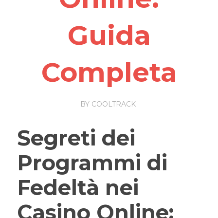
Guida
Completa
BY
COOLTRACK
Segreti dei
Programmi di
Fedeltà nei
Casino Online: