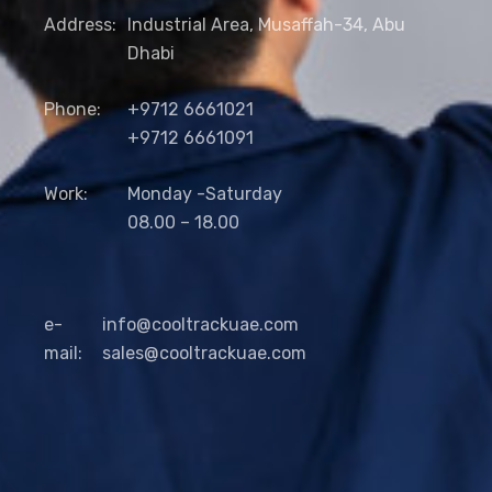
Address:
Industrial Area, Musaffah-34, Abu
Dhabi
Phone:
+9712 6661021
+9712 6661091
Work:
Monday -Saturday
08.00 – 18.00
e-
info@cooltrackuae.com
mail:
sales@cooltrackuae.com