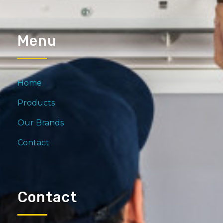
Menu
Home
Products
Our Brands
Contact
Contact