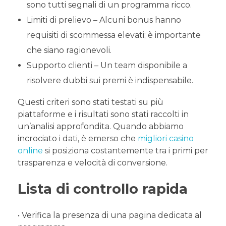
sono tutti segnali di un programma ricco.
Limiti di prelievo – Alcuni bonus hanno
requisiti di scommessa elevati; è importante
che siano ragionevoli.
Supporto clienti – Un team disponibile a
risolvere dubbi sui premi è indispensabile.
Questi criteri sono stati testati su più
piattaforme e i risultati sono stati raccolti in
un’analisi approfondita. Quando abbiamo
incrociato i dati, è emerso che
migliori casino
online
si posiziona costantemente tra i primi per
trasparenza e velocità di conversione.
Lista di controllo rapida
• Verifica la presenza di una pagina dedicata al