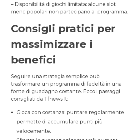
– Disponibilità di giochi limitata: alcune slot
meno popolari non partecipano al programma.
Consigli pratici per
massimizzare i
benefici
Seguire una strategia semplice può
trasformare un programma di fedeltà in una
fonte di guadagno costante. Ecco i passaggi
consigliati da Tfnews.It:
Gioca con costanza: puntare regolarmente
permette di accumulare punti più
velocemente.