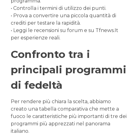
programma.
• Controlla i termini di utilizzo dei punti.
• Prova a convertire una piccola quantità di
crediti per testare la rapidità.
• Leggi le recensioni su forum e su Tfnews.It
per esperienze reali.
Confronto tra i
principali programmi
di fedeltà
Per rendere più chiara la scelta, abbiamo
creato una tabella comparativa che mette a
fuoco le caratteristiche più importanti di tre dei
programmi più apprezzati nel panorama
italiano.