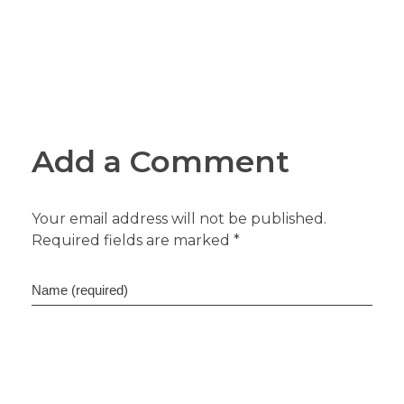
Add a Comment
Your email address will not be published.
Required fields are marked *
Name (required)