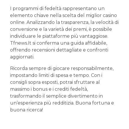
I programmi di fedeltà rappresentano un
elemento chiave nella scelta del miglior casino
online. Analizzando la trasparenza, la velocità di
conversione e la varietà dei premi, è possibile
individuare le piattaforme più vantaggiose.
Tfnews.It si conferma una guida affidabile,
offrendo recensioni dettagliate e confronti
aggiornati.
Ricorda sempre di giocare responsabilmente,
impostando limiti di spesa e tempo. Con i
consigli sopra esposti, potrai sfruttare al
massimo i bonus e i crediti fedeltà,
trasformando il semplice divertimento in
un’esperienza più redditizia. Buona fortuna e
buona ricerca!