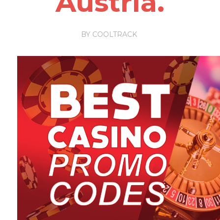
Austria.
BY
COOLTRACK