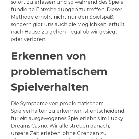
sofort zu erfassen und so während des Spiels
fundierte Entscheidungen zu treffen. Dieser
Methode erhöht nicht nur den Spielspaß,
sondern gibt uns auch die Möglichkeit, erfüllt
nach Hause zu gehen – egal ob wir gesiegt
oder verloren.
Erkennen von
problematischem
Spielverhalten
Die Symptome von problematischem
Spielverhalten zu erkennen, ist entscheidend
für ein ausgewogenes Spielerlebnis im Lucky
Dreams Casino. Wir alle streben danach,
unsere Zeit erleben, ohne Grenzen zu