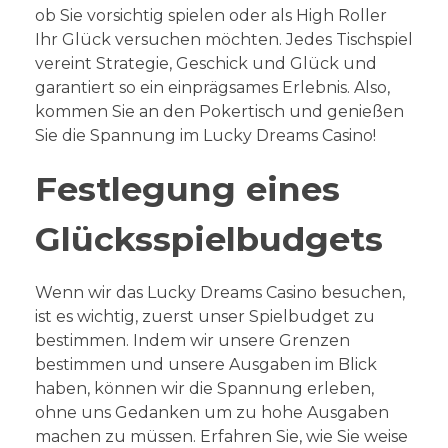
ob Sie vorsichtig spielen oder als High Roller
Ihr Glück versuchen möchten. Jedes Tischspiel
vereint Strategie, Geschick und Glück und
garantiert so ein einprägsames Erlebnis. Also,
kommen Sie an den Pokertisch und genießen
Sie die Spannung im Lucky Dreams Casino!
Festlegung eines
Glücksspielbudgets
Wenn wir das Lucky Dreams Casino besuchen,
ist es wichtig, zuerst unser Spielbudget zu
bestimmen. Indem wir unsere Grenzen
bestimmen und unsere Ausgaben im Blick
haben, können wir die Spannung erleben,
ohne uns Gedanken um zu hohe Ausgaben
machen zu müssen. Erfahren Sie, wie Sie weise