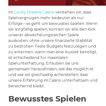
Im
Lucky Dreams Casino
verstehen wir, dass
Spielvergnügen mehr bedeutet als nur
Erfolge – es geht um bewusstes Spielen. Wenn
wir sorgfältig spielen, können wir alle den Kick
unserer abwechslungsreichen Spiele
auskosten, ohne unsere finanzielle Stabilität
zu bedrohen. Feste Budgets festzulegen und
zu erkennen, wann man eine Auszeit benötigt,
ist entscheidend für maximalen
Spielunterhaltung. Erlauben Sie uns
gemeinsam herausfinden, wie das möglich ist
und wie wir gleichzeitig sicherstellen, dass
unsere Erfahrung im Casino unterhaltsam und
bereichernd bleibt.
Bewusstes Spielen