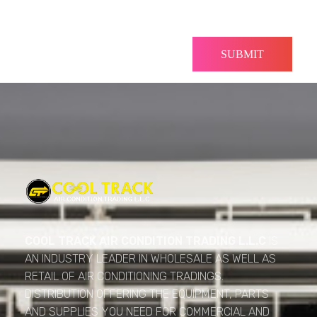
Cool Track Air Condition Trading LLC
Perfect Track of Comfort & Cool
COOL TRACK AIR CONDITION TRADING L.L.C
IS
AN INDUSTRY LEADER IN WHOLESALE AS WELL AS
RETAIL OF AIR CONDITIONING TRADINGS.
DISTRIBUTION OFFERING THE EQUIPMENT, PARTS
AND SUPPLIES YOU NEED FOR COMMERCIAL AND