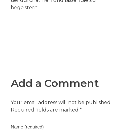
tief durchatmen und lassen Sie sich
begeistern!
Add a Comment
Your email address will not be published.
Required fields are marked *
Name (required)