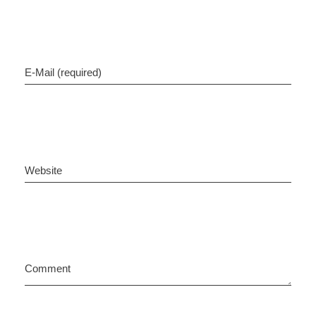
E-Mail (required)
Website
Comment