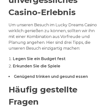
Casino-Erlebnis
Um unseren Besuch im Lucky Dreams Casino
wirklich genießen zu können, sollten wir ihn
mit einer Kombination aus Vorfreude und
Planung angehen. Hier sind drei Tipps, die
unseren Besuch einzigartig machen:
Legen Sie ein Budget fest
Erkunden Sie die Spiele
Genügend trinken und gesund essen
Häufig gestellte
Fragen