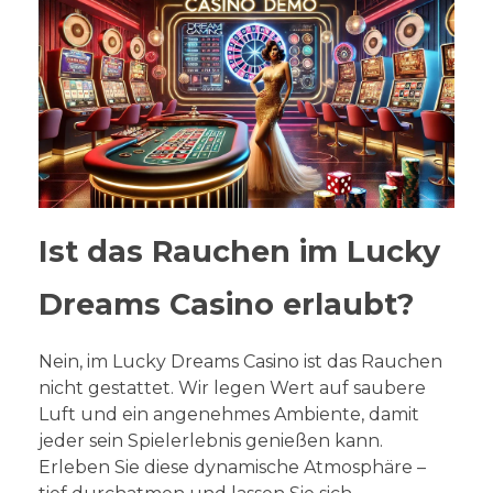
Ist das Rauchen im Lucky
Dreams Casino erlaubt?
Nein, im Lucky Dreams Casino ist das Rauchen
nicht gestattet. Wir legen Wert auf saubere
Luft und ein angenehmes Ambiente, damit
jeder sein Spielerlebnis genießen kann.
Erleben Sie diese dynamische Atmosphäre –