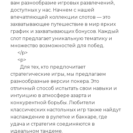
вам разнообразие игровых развлечений,
доступных у нас. Начнем с нашей
впечатляющей коллекции слотов — это
захватывающее путешествие в мир ярких
график и захватывающих бонусов. Каждый
слот предлагает уникальную тематику и
множество возможностей для побед.
</p>
<p>
Для тех, кто предпочитает
стратегические игры, мы предлагаем
разнообразные версии покера. Это
отличный способ испытать свои навыки и
интуицию в атмосфере азарта и
конкурентной борьбы. Любители
классических настольных игр также найдут
наслаждение в рулетке и баккаре, где
удача и стратегия соединяются в
идеальном тандеме.