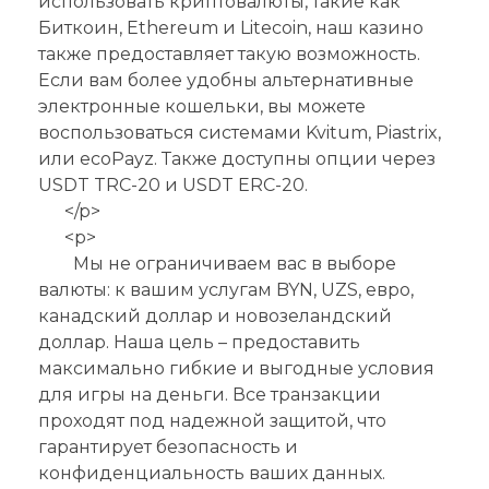
использовать криптовалюты, такие как
Биткоин, Ethereum и Litecoin, наш казино
также предоставляет такую возможность.
Если вам более удобны альтернативные
электронные кошельки, вы можете
воспользоваться системами Kvitum, Piastrix,
или ecoPayz. Также доступны опции через
USDT TRC-20 и USDT ERC-20.
</p>
<p>
Мы не ограничиваем вас в выборе
валюты: к вашим услугам BYN, UZS, евро,
канадский доллар и новозеландский
доллар. Наша цель – предоставить
максимально гибкие и выгодные условия
для игры на деньги. Все транзакции
проходят под надежной защитой, что
гарантирует безопасность и
конфиденциальность ваших данных.