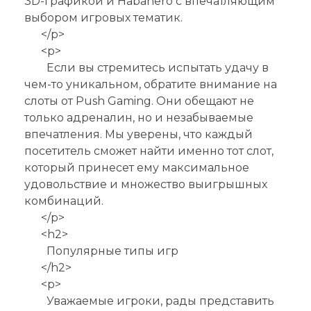
3D-графикой и Habanero с впечатляющим
выбором игровых тематик.
</p>
<p>
Если вы стремитесь испытать удачу в
чем-то уникальном, обратите внимание на
слоты от Push Gaming. Они обещают не
только адреналин, но и незабываемые
впечатления. Мы уверены, что каждый
посетитель сможет найти именно тот слот,
который принесет ему максимальное
удовольствие и множество выигрышных
комбинаций.
</p>
<h2>
Популярные типы игр
</h2>
<p>
Уважаемые игроки, рады представить