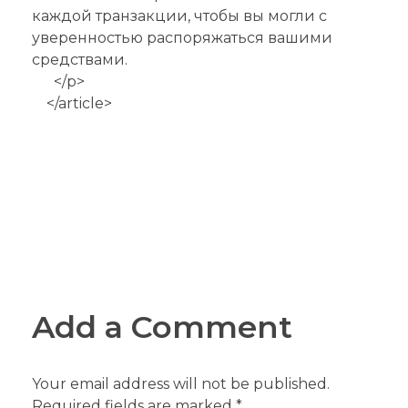
каждой транзакции, чтобы вы могли с
уверенностью распоряжаться вашими
средствами.
</p>
</article>
Add a Comment
Your email address will not be published.
Required fields are marked *